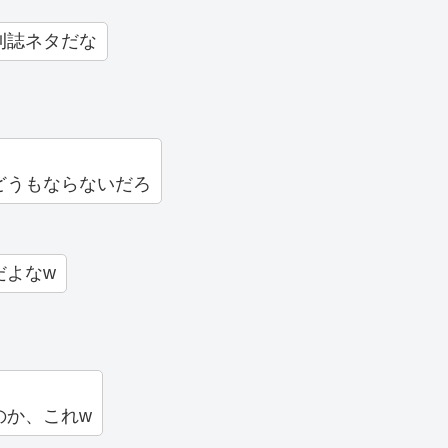
刊誌ネタだな
どうもならないだろ
だよなw
のか、これw