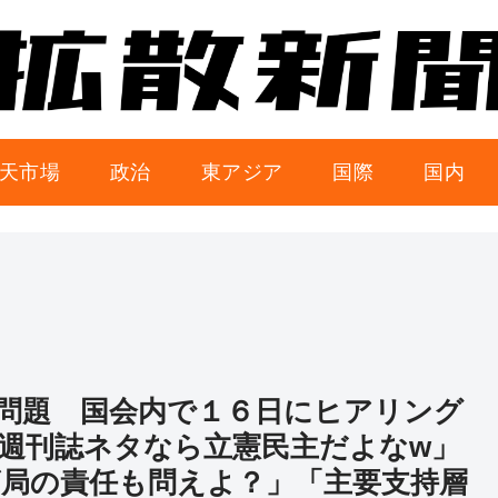
天市場
政治
東アジア
国際
国内
問題 国会内で１６日にヒアリング
週刊誌ネタなら立憲民主だよなw」
局の責任も問えよ？」「主要支持層