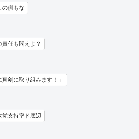
人の側もな
の責任も問えよ？
に真剣に取り組みます！」
政党支持率ド底辺