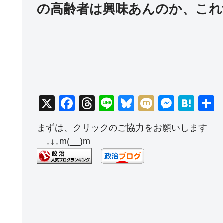
の高齢者は興味あんのか、これ
X
F
T
Li
Bl
M
M
H
a
hr
n
u
ixi
e
at
まずは、クリックのご協力をお願いします
c
e
e
e
ss
e
↓↓↓m(__)m
e
a
sk
e
n
b
d
y
n
a
o
s
g
o
er
k