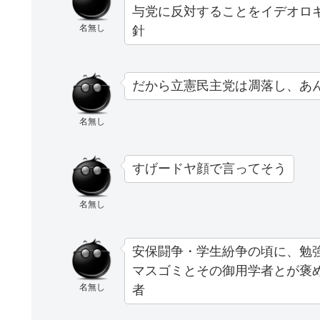
与党に反対することをイデオロ
名無し
針
だから立憲民主党は凋落し、あ
名無し
すげードヤ顔で言ってそう
名無し
安保闘争・学生紛争の頃に、勉
マスゴミとその御用学者とが褒
名無し
者