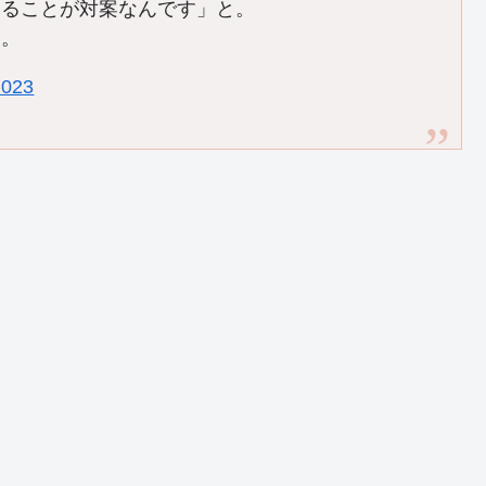
することが対案なんです」と。
う。
2023