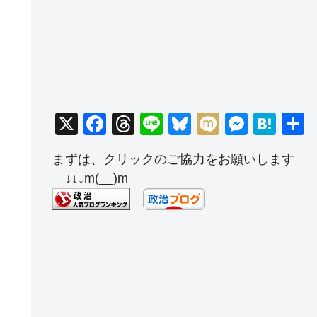
X
F
T
Li
Bl
M
M
H
a
hr
n
u
ixi
e
at
まずは、クリックのご協力をお願いします
c
e
e
e
ss
e
↓↓↓m(__)m
e
a
sk
e
n
b
d
y
n
a
o
s
g
o
er
k