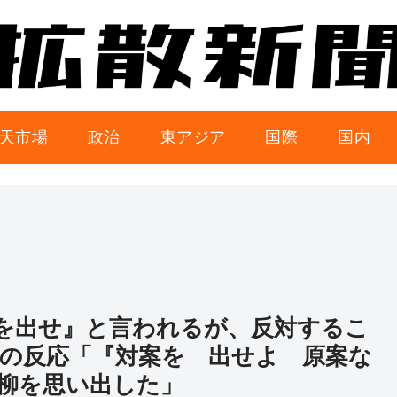
天市場
政治
東アジア
国際
国内
を出せ』と言われるが、反対するこ
の反応「『対案を 出せよ 原案な
柳を思い出した」