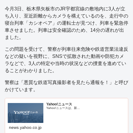
今月3日、栃木県矢板市のJR宇都宮線の敷地内に3人が立
ち入り、至近距離からカメラを構えているのを、走行中の
寝台列車「カシオペア」の運転士が見つけ、列車を緊急停
車させました。列車は安全確認のため、14分の遅れが出
ました。
この問題を受けて、警察が列車往来危険や鉄道営業法違反
などの疑いを視野に、SNSで拡散された動画や防犯カメ
ラなどで、3人の特定や当時の状況などの捜査を進めてい
ることがわかりました。
警察は「悪質な鉄道写真撮影者を見たら通報を！」と呼び
かけています。
Yahoo!ニュース
Yahoo!ニュースは、新…
news.yahoo.co.jp