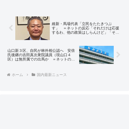
維新・馬場代表「立民をたたきつぶ
す」 ＝ネットの反応「それだけは応援
するわ、他の政策はしらんけど」「その
前に党所属のムネオ議員を叩き潰してく
ださい」
山口新３区、自民が林外相公認へ 安倍
氏後継の吉田真次衆院議員（現山口４
区）は無所属での出馬か ＝ネットの反
応「相手が林なら勝てるチャンスはあ
る！」「さあ自民党山口県連、どうす
る？」
ホーム
国内最新ニュース