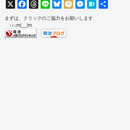
X
F
T
Li
Bl
M
M
H
共
a
hr
n
u
ixi
e
at
有
まずは、クリックのご協力をお願いします
c
e
e
e
ss
e
↓↓↓m(__)m
e
a
sk
e
n
b
d
y
n
a
o
s
g
o
er
k