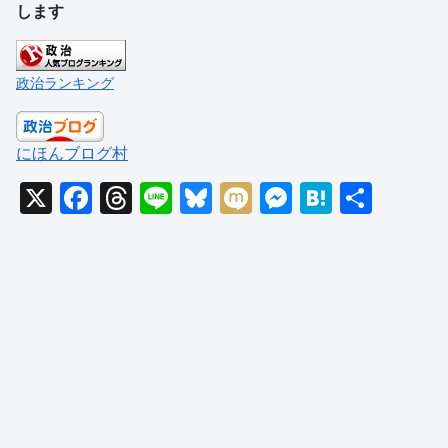
します
政治ランキング
にほんブログ村
X
F
T
Li
Bl
M
M
H
共
a
hr
n
u
ixi
e
at
有
c
e
e
e
ss
e
e
a
sk
e
n
b
d
y
n
a
o
s
g
o
er
k