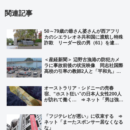
関連記事
50～79歳の爺さん婆さんが西アフリ
カのシエラレオネ共和国に渡航し特殊
詐欺 リーダー役の男（61）を逮
捕 兵庫県警 ➾ ネット「79歳で西
アフリカから詐欺電話かけるって壮絶
＜産経新聞＞ 辺野古漁港の防犯カメ
な人生だな」
ラに事故前後の状況映像 同志社国際
高校の引率の教師2人と「平和丸」の
船長、生徒らの安否確認せず ➾ ネッ
ト「新しい情報出れば出るほど、『平
オーストラリア・シドニーの売春
和』だの『人権』だの言ってる連中こ
宿、“ホスト狂い”の日本人女性200人
そ命を粗末に扱うのが良くわかる」
が訪れて働く… ➾ ネット「男は強
盗、女は立ちんぼ… これって典型的
な後進国の姿だよね？」
「フジテレビが悪い」に収束する ➾
ネット「まーたスポンサー居なくなる
な」