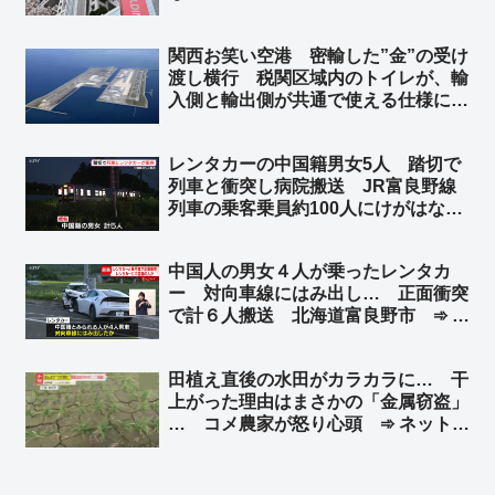
関西お笑い空港 密輸した”金”の受け
渡し横行 税関区域内のトイレが、輸
入側と輸出側が共通で使える仕様に ➾
ネット「覚せい剤も密輸し放題だな」
「カルロス・ゴーンに逃亡を許したセ
レンタカーの中国籍男女5人 踏切で
キュリティの甘さは健在だ」
列車と衝突し病院搬送 JR富良野線
列車の乗客乗員約100人にけがはな
し 北海道上富良野町 ➾ ネット「こ
れは退院後、本国へトンズラですね」
中国人の男女４人が乗ったレンタカ
ー 対向車線にはみ出し… 正面衝突
で計６人搬送 北海道富良野市 ➾ ネ
ット「今度北海道に車で行くけど嫌だ
なぁ」
田植え直後の水田がカラカラに… 干
上がった理由はまさかの「金属窃盗」
… コメ農家が怒り心頭 ➾ ネット
「日本政府、日本国民はいつまで我慢
すればいいのかね」