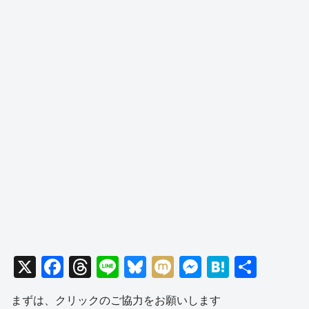
X
F
T
Li
Bl
M
M
H
共
a
hr
n
u
ixi
e
at
有
まずは、クリックのご協力をお願いします