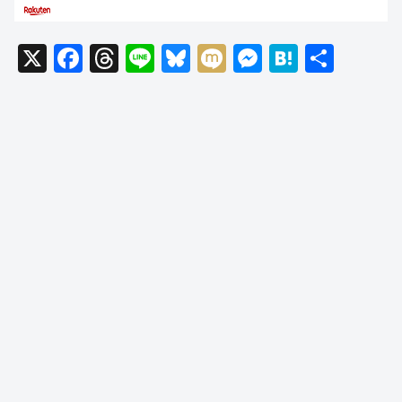
X
F
T
Li
Bl
M
M
H
共
a
hr
n
u
ixi
e
at
有
c
e
e
e
ss
e
e
a
sk
e
n
b
d
y
n
a
o
s
g
o
er
k