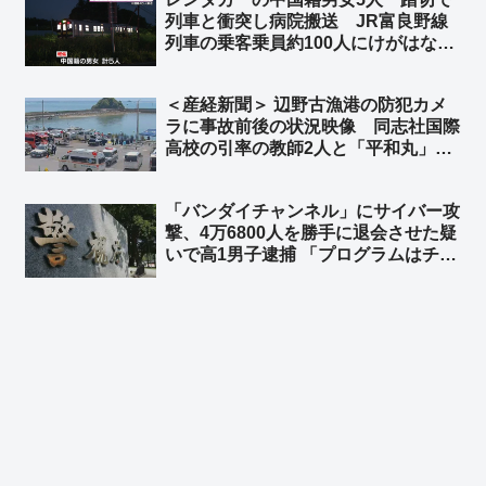
た」「ベトナム人が手伝ったのは事実
列車と衝突し病院搬送 JR富良野線
だけど､瓦礫の下から救出したのは日
列車の乗客乗員約100人にけがはな
本人4人です」
し 北海道上富良野町 ➾ ネット「こ
れは退院後、本国へトンズラですね」
＜産経新聞＞ 辺野古漁港の防犯カメ
ラに事故前後の状況映像 同志社国際
高校の引率の教師2人と「平和丸」の
船長、生徒らの安否確認せず ➾ ネッ
ト「新しい情報出れば出るほど、『平
「バンダイチャンネル」にサイバー攻
和』だの『人権』だの言ってる連中こ
撃、4万6800人を勝手に退会させた疑
そ命を粗末に扱うのが良くわかる」
いで高1男子逮捕 「プログラムはチャ
ットGPTに聞いた」➾ ネット「どん
だけ穴があるシステムだったんだよ
ｗ」「DAZNの年間契約者を解約させ
たら英雄だったかも」