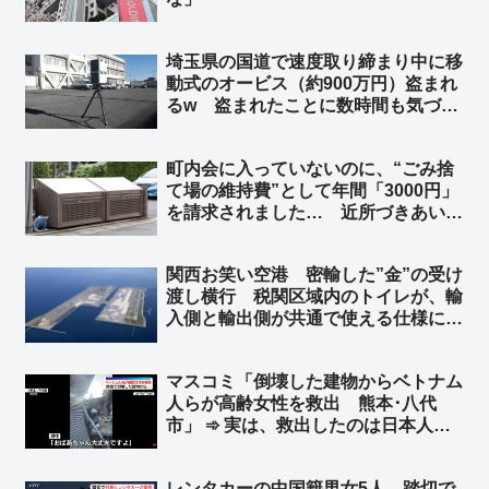
埼玉県の国道で速度取り締まり中に移
動式のオービス（約900万円）盗まれ
るw 盗まれたことに数時間も気づか
ずw ➾ ネット「埼玉県と埼玉県警なら
驚かない」「室外機、給湯器が盗まれ
町内会に入っていないのに、“ごみ捨
ないよう注意呼びかけの埼玉県警がこ
て場の維持費”として年間「3000円」
れw」
を請求されました… 近所づきあいを
考えると払うべきなのでしょうか？
➾ ネット「安っ！」「使ってるなら払
関西お笑い空港 密輸した”金”の受け
え、払わないなら使うな」
渡し横行 税関区域内のトイレが、輸
入側と輸出側が共通で使える仕様に ➾
ネット「覚せい剤も密輸し放題だな」
「カルロス・ゴーンに逃亡を許したセ
マスコミ「倒壊した建物からベトナム
キュリティの甘さは健在だ」
人らが高齢女性を救出 熊本･八代
市」 ➾ 実は、救出したのは日本人た
ち4人だった「ベトナム人にカメラを
回すなと言ったのに動画を撮ってい
レンタカーの中国籍男女5人 踏切で