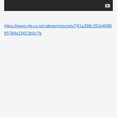
https://news.ntv.co.jp/category/society/741a389c352e4096
85784e15613b0c7b