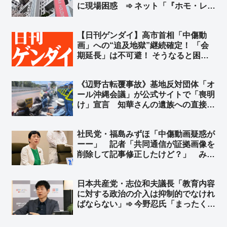
に現場困惑 ➾ ネット「『ホモ・レ
ズ』ドラマ一色にすればいいやんw」
【日刊ゲンダイ】高市首相「中傷動
画」への“追及地獄”継続確定！ 「会
期延長」は不可避！ そうなると困る
のは高市首相だ！ 会期延長で中傷動
画の追及を受ける機会が確実に増え
《辺野古転覆事故》基地反対団体「オ
る！さあどうする？➾ ネット「捏造が
ール沖縄会議」が公式サイトで「喪明
バレて文春も松井も逃亡してるのにま
け」宣言 知華さんの遺族への直接謝
だやるのかよｗ」
罪よりも先に、辺野古での迷惑行為を
再開
社民党・福島みずほ「中傷動画疑惑が
ーー」 記者「共同通信が証拠画像を
削除して記事修正したけど？」 みず
ほ「初めて聞いた……」➾ ネット「ア
ンテナ低すぎて草」
日本共産党・志位和夫議長「教育内容
に対する政治の介入は抑制的でなけれ
ばならない」➾ 今野忍氏「まったく、
見事なくらいロジックが逆でしょ」
「平和丸の船長は共産党の公認候補で