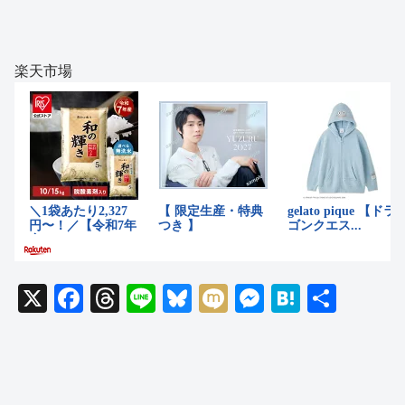
楽天市場
X
F
T
Li
Bl
M
M
H
共
a
hr
n
u
ixi
e
at
有
c
e
e
e
ss
e
e
a
sk
e
n