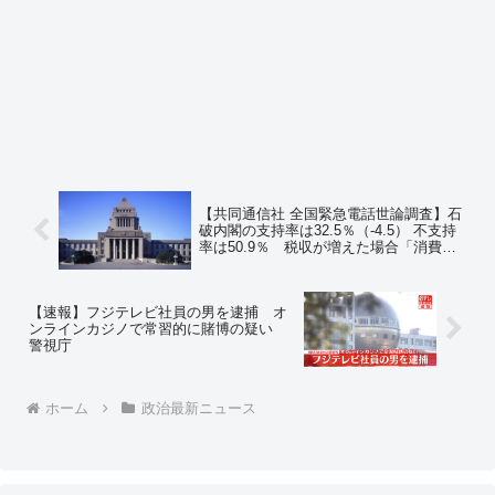
【共同通信社 全国緊急電話世論調査】石
破内閣の支持率は32.5％（-4.5） 不支持
率は50.9％ 税収が増えた場合「消費税
減税」が55.7％で最多 ⇒ ネットの反応
「世間の肌感覚として、3人に1人が支持
してるとはとても思えない」
【速報】フジテレビ社員の男を逮捕 オ
ンラインカジノで常習的に賭博の疑い
警視庁
ホーム
政治最新ニュース