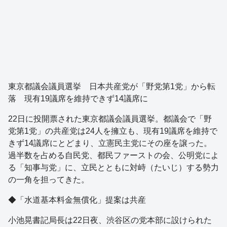
東京都議会議員選挙 日本共産党が「野党第1党」から転
落 現有19議席を維持できず14議席に
22日に投開票された東京都議会議員選挙。都議会で「野
党第1党」の共産党は24人を擁立も、現有19議席を維持で
きず14議席にとどまり、立憲民主党にその座を譲った。
過半数を占める自民党、都民ファーストの会、公明党によ
る「知事与党」に、立民とともに対峙（たいじ）する勢力
の一角を担ってきた。
◆「水道基本料金無償化」提案は共産
小池晃書記局長は22日夜、渋谷区の党本部に設けられた