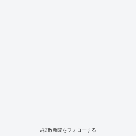
b
d
y
n
a
o
s
g
o
er
k
#拡散新聞をフォローする