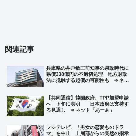
関連記事
兵庫県の井戸敏三前知事の県政時代に
県債338億円の不適切処理 地方財政
法に抵触する起債の可能性も ➾ ネッ
ト「井戸前知事を刑事告発すべきだよ
な」「これがバレないように斎藤知事
【共同通信】韓国政府、TPP加盟申請
へのクーデターを画策したんですか
へ 下旬に表明 日本政府は支持す
ね？」
る見通し ➾ ネット「あーあ」
フジテレビ、「男女の恋愛ものドラ
マ」を中止 上層部からの突然の指示