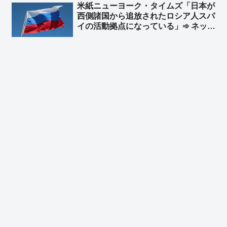
米紙ニューヨーク・タイムズ「日本が
す。教育現場に政治、特定思想、政党
西側諸国から追放されたロシア人スパ
が介入していたのです」
イの活動拠点になっている」➾ ネット
「そりゃスパイ防止法がないのだから
安心してやるだろう」「スパイ防止法
に頑として反対してる連中見てりゃわ
かるｗ」