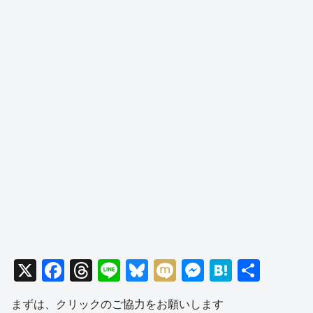
X
F
T
Li
Bl
M
M
H
共
a
hr
n
u
ixi
e
at
有
まずは、クリックのご協力をお願いします