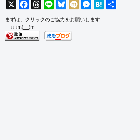
X
F
T
Li
Bl
M
M
H
共
a
hr
n
u
ixi
e
at
有
まずは、クリックのご協力をお願いします
c
e
e
e
ss
e
↓↓↓m(__)m
e
a
sk
e
n
b
d
y
n
a
o
s
g
o
er
k