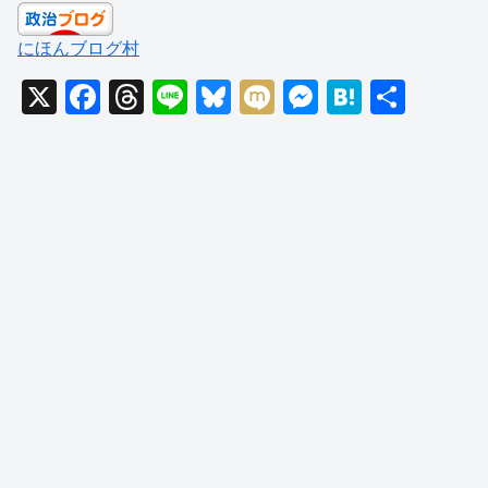
にほんブログ村
X
F
T
Li
Bl
M
M
H
共
a
hr
n
u
ixi
e
at
有
c
e
e
e
ss
e
e
a
sk
e
n
b
d
y
n
a
o
s
g
o
er
k