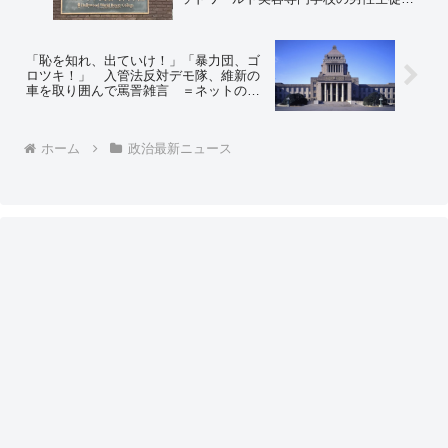
人がやけどを負い、うち18歳の生徒死
亡 食事会は４人が救急搬送後も続け
る ＝ネットの反応「最後の一文に戦
慄…」
「恥を知れ、出ていけ！」「暴力団、ゴ
ロツキ！」 入管法反対デモ隊、維新の
車を取り囲んで罵詈雑言 ＝ネットの反
応「出て行くのは不法滞在者」「よほど
素晴らしい法案なんだな」「自民を狙う
のではなく、維新を狙うあたりに背景が
ホーム
政治最新ニュース
見える」