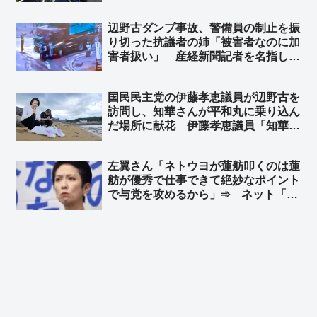
「減税になんで財源がいるんよ」「国
民選挙で選ばれた結果に、国民選挙で
辺野古ダンプ事故、警備員の制止を振
選ばれてもない経団連会長がえらそう
り切った抗議者の姉「被害者なのに加
に」
害者扱い」 産経新聞記者を名指し非
難 ➾ ネット「被害者は警備員！！」
国民民主党の伊藤孝恵議員が辺野古を
訪問し、知華さんが平和丸に乗り込ん
だ場所に献花 伊藤孝恵議員「知華さ
んから預かった宿題。必ずやり遂げま
す」➾ ネット「知華さんのために、ご
左翼さん「ネトウヨが蓮舫叩くのは蓮
遺族のために、これからの子供たちの
舫が優秀で仕事できて絶妙なポイント
ためによろしくお願いします」
で与党を攻めるから」➾ ネット「面
白いからそのままの認識で居て欲しい
w」