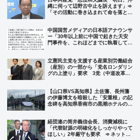
縄に伺って辺野古中止を訴えます」➾
「その活動に巻き込まれて命を落とし
た女子高生の遺族への謝罪が先で
は？」と突っ込み多すぎて炎上
中国国営メディアの日本語アナウンサ
ー「30年以上前に中国で起きた天安
門事件を、これほどまでに執着して語
り続けている国は、日本以外にあまり
見当たりません」➾ ネット「アメリカ
立憲民主党を支援する産業別労働組合
大使館も6月4日に中国語で批判のポ
（産別）の一部から「党名ロンダリン
ストしてるけど？ ルビオ国務長官も
グの上塗り」要求 3党（中道改革連
w」
合・公明・立憲民主党）による「新
党」結成を求める声 ➾ ネット「その
【山口県VS高知県】土佐藩、長州藩
新党が中道改革連合だったんちゃうん
の伊藤博文を暗殺した「安重根」の記
かとｗ」
念碑を高知県香南市の黒潮ホテルの敷
地内に建立 ➾ ネット「安倍元首相を
暗殺した山上徹也の記念碑を立てるよ
経団連の筒井義信会長、消費減税に
うなもんやな」
「代替財源の明確化をしっかりやって
ほしい」2年厳守も要求 ➾ ネット