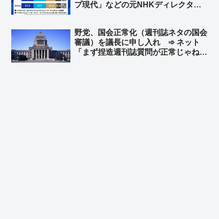
プ現代」などの元NHKディレクタ
ー・村上圭子氏「減少の波が70代に
まで達したのはショック」➾ ネット
野党、国会正常化（週刊誌ネタの国会
「そもそもテレビ業界の人、自分や自
審議）を議長に申し入れ ➾ ネット
分の子どもはテレビ見てます？」
「まず捏造週刊誌質問が正常じゃねえ
よ」「不登校の子供が『学校が迎えに
来い』と？」「自ら議席削減の必要性
を証明していくスタイル」