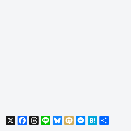
X
F
T
Li
Bl
M
M
H
共
a
hr
n
u
ixi
e
at
有