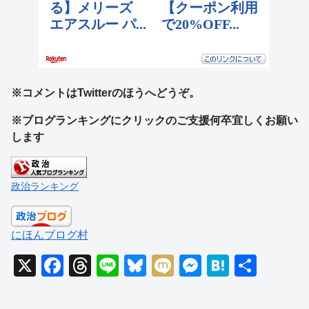
※コメントはTwitterのほうへどうぞ。
※ブログランキングにクリックのご支援何卒宜しくお願い
します
政治ランキング
にほんブログ村
X
F
T
Li
Bl
M
M
H
共
a
hr
n
u
ixi
e
at
有