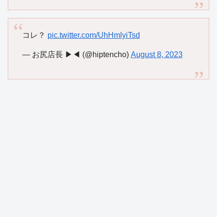
コレ？
pic.twitter.com/UhHmlyiTsd
— お尻店長 ▶◀ (@hiptencho)
August 8, 2023