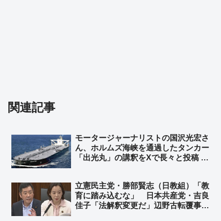
関連記事
モータージャーナリストの国沢光宏さ
ん、ホルムズ海峡を通過したタンカー
「出光丸」の講釈をXで長々と投稿 ➾
VLCC（超大型原油タンカー）の乗船
員「VLCC乗りだけど、全部間違って
立憲民主党・勝部賢志（日教組）「教
て草」➾ ネット「門外漢の妄想を実名
育に踏み込むな」 日本共産党・吉良
で堂々と開陳できる勇気よ…」
佳子「法解釈変更だ」辺野古転覆事故
めぐり文科省を批判 ➾ ネット「よほ