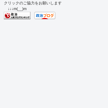
クリックのご協力をお願いします
c
e
e
e
ss
e
↓↓↓m(__)m
e
a
sk
e
n
b
d
y
n
a
o
s
g
o
er
k