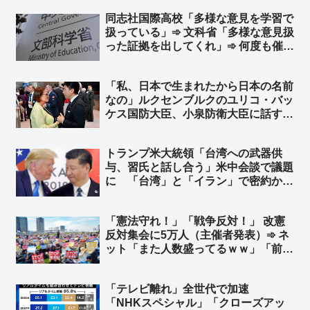
ど都合が悪いようだな」「こんな連
同志社国際高校「多様な意見を学習で
中、絶対に議席が増えることない
扱っている」➾ 文科省「多様な意見扱
わ…」
った証拠を出してくれ」➾ 何度も催促
して同校が出したのは「沖縄県のホー
ムページ」のみ ➾ ネット「そのホー
「私、日本で生まれたから日本の名前
ムページも偏りすぎて草」
なの」ルクセンブルクのユリコ・バッ
ケス国防大臣、小泉防衛大臣に話す
※ユリコ・バッケス氏（Yuriko
Backes）は神戸生まれ ➾ ネット
トランプ米大統領「台湾への武器供
「『僕も日本で生まれたからずっと日
与、習氏と話し合う」米中会談で議題
本の名前なんです』って返して欲し
に 「台湾」と「イラン」で密約か…
い」
台湾有事の可能性高まる… 峯村健司
氏「ワシントンで高官らと意見交換し
「憲法守れ！」「戦争反対！」 改憲
て杞憂ではないことを確認しました」
反対集会に5万人（主催者発表）➾ ネ
➾ ネット「うわっ… 日本にとって最
ット「また人数盛ってるｗｗ」「前回
悪の事態に…」
は人数バレたから、今回は空撮映像な
し？ｗ」
「テレビ離れ」全世代で加速
「NHKスペシャル」「クローズアッ