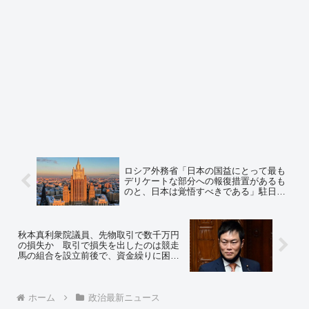
ロシア外務省「日本の国益にとって最も
デリケートな部分への報復措置があるも
のと、日本は覚悟すべきである」駐日ロ
シア連邦大使館がツイート ＝ネットの
反応「テロの予告か？ それとも宣戦布告
か？」
秋本真利衆院議員、先物取引で数千万円
の損失か 取引で損失を出したのは競走
馬の組合を設立前後で、資金繰りに困っ
ていた可能性
ホーム
政治最新ニュース