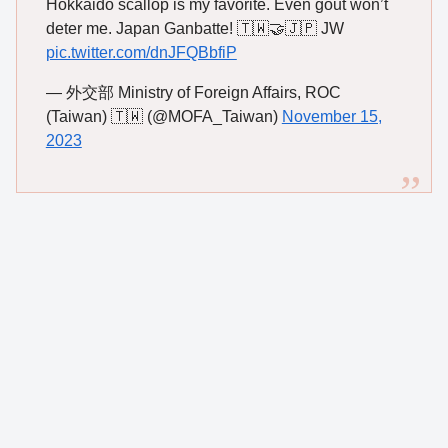
Hokkaido scallop is my favorite. Even gout won’t
deter me. Japan Ganbatte! 🇹🇼🤝🇯🇵 JW
pic.twitter.com/dnJFQBbfiP
— 外交部 Ministry of Foreign Affairs, ROC
(Taiwan) 🇹🇼 (@MOFA_Taiwan)
November 15,
2023