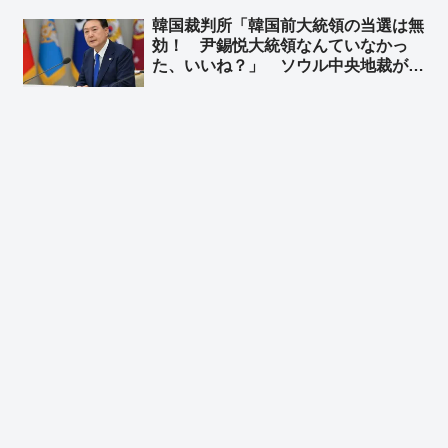
「『公立中』でいいんじゃない？ライ
韓国裁判所「韓国前大統領の当選は無
バルは私学w」「党名ロンダリング以
効！ 尹錫悦大統領なんていなかっ
外にやることあるだろ」
た、いいね？」 ソウル中央地裁がユ
ン前大統領の当選無効判決 ➾ ネット
「こんな国と歴史認識なんて共有でき
ねーーよｗｗｗ」