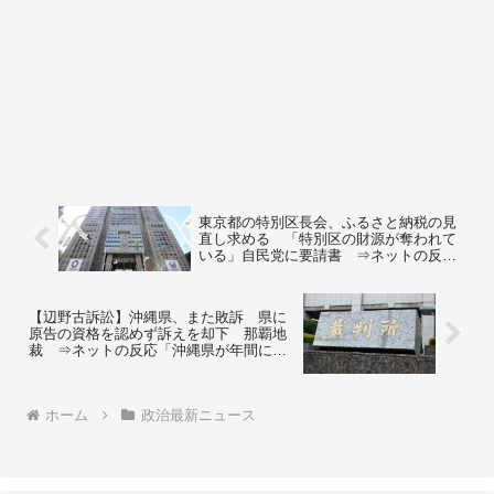
東京都の特別区長会、ふるさと納税の見
直し求める 「特別区の財源が奪われて
いる」自民党に要請書 ⇒ネットの反応
「支持しない区長が、支持できない施策
を始めた時に、他所へふるさと納税する
ことで抗うしかないだろ」
【辺野古訴訟】沖縄県、また敗訴 県に
原告の資格を認めず訴えを却下 那覇地
裁 ⇒ネットの反応「沖縄県が年間に支
出する弁護士費用ってシャレにならんだ
ろ… 弁護士ウハウハだな」「沖縄県民は
無駄な裁判乱発の県を訴えたほうがいい
ホーム
政治最新ニュース
ぞ？」