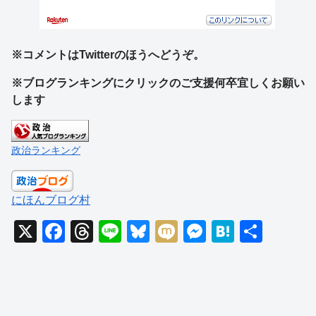
※コメントはTwitterのほうへどうぞ。
※ブログランキングにクリックのご支援何卒宜しくお願い
します
政治ランキング
にほんブログ村
X
F
T
Li
Bl
M
M
H
共
a
hr
n
u
ixi
e
at
有
c
e
e
e
ss
e
e
a
sk
e
n