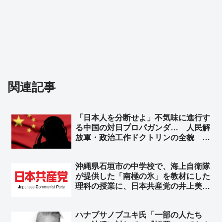
関連記事
「日本人を分断せよ」不気味に進行す
る中国の対日プロパガンダ… 人民解
放軍・政治工作ドクトリンの全貌 ➾
ネット「その中国共産党の忠実な駒た
ちが今日も国会前で頑張ってました
沖縄県石垣市の中学校で、海上自衛隊
よ？ｗ」「工作員が目立ってるだけで
が提供した「南極の氷」を教材にした
分断は出来てないよねw」
理科の授業に、日本共産党の井上美智
子市議がイチャモン「教育現場で自衛
隊の広報が許されるのか」➾ ネット
ハナブサノブユキ氏「一部の人たち
「じゃあ共産党が船出して南極の氷を