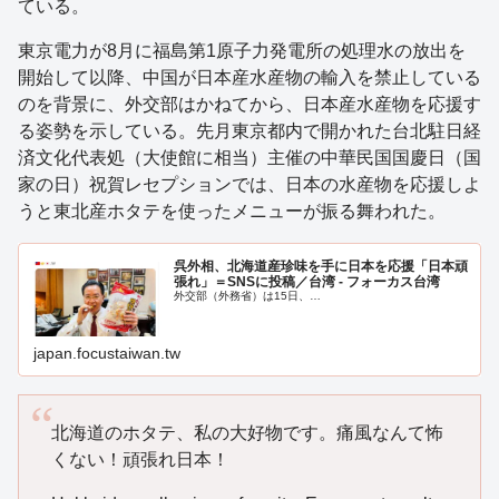
ている。
東京電力が8月に福島第1原子力発電所の処理水の放出を
開始して以降、中国が日本産水産物の輸入を禁止している
のを背景に、外交部はかねてから、日本産水産物を応援す
る姿勢を示している。先月東京都内で開かれた台北駐日経
済文化代表処（大使館に相当）主催の中華民国国慶日（国
家の日）祝賀レセプションでは、日本の水産物を応援しよ
うと東北産ホタテを使ったメニューが振る舞われた。
呉外相、北海道産珍味を手に日本を応援「日本頑
張れ」＝SNSに投稿／台湾 - フォーカス台湾
外交部（外務省）は15日、…
japan.focustaiwan.tw
北海道のホタテ、私の大好物です。痛風なんて怖
くない！頑張れ日本！