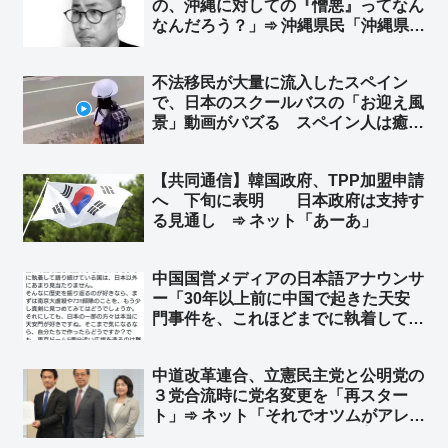
の、沖縄に対しての『憎悪』ってなん
取ってこい！」
なんだろう？」➾ 沖縄県民「沖縄県民
の私が言うね。沖縄は全く叩かれてな
い。むしろ、お前みたいな奴が『沖
不法移民が大量に流入したスペイン
縄』を利用して、さも沖縄の代弁者か
で、日本のスクールバスの「お迎え風
のように語る奴に『憎悪』が向かって
景」動画がパズる スペイン人は癒し
いる」
を求めているのか… ➾ スペイン人の
反応「この人たちは別の惑星の出身だ
【共同通信】韓国政府、TPP加盟申請
ね…」「これは何光年も先の話だ」
へ 下旬に表明 日本政府は支持す
る見通し ➾ ネット「あーあ」
中国国営メディアの日本語アナウンサ
ー「30年以上前に中国で起きた天安
門事件を、これほどまでに執着して語
り続けている国は、日本以外にあまり
見当たりません」➾ ネット「アメリカ
中道改革連合、立憲民主党と公明党の
大使館も6月4日に中国語で批判のポ
３党合流時に党名変更を「再スター
ストしてるけど？ ルビオ国務長官も
ト」➾ ネット「それでオツムがアレな
w」
有権者を騙せるね、頭いいね👍」