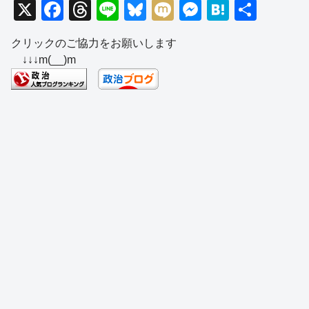
X
F
T
Li
Bl
M
M
H
共
a
hr
n
u
ixi
e
at
有
クリックのご協力をお願いします
c
e
e
e
ss
e
↓↓↓m(__)m
e
a
sk
e
n
b
d
y
n
a
o
s
g
o
er
k