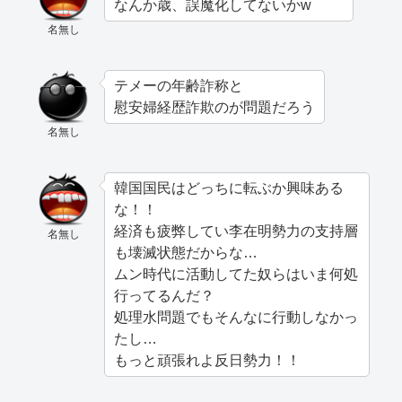
なんか歳、誤魔化してないかw
名無し
テメーの年齢詐称と
慰安婦経歴詐欺のが問題だろう
名無し
韓国国民はどっちに転ぶか興味ある
な！！
経済も疲弊してい李在明勢力の支持層
名無し
も壊滅状態だからな…
ムン時代に活動してた奴らはいま何処
行ってるんだ？
処理水問題でもそんなに行動しなかっ
たし…
もっと頑張れよ反日勢力！！