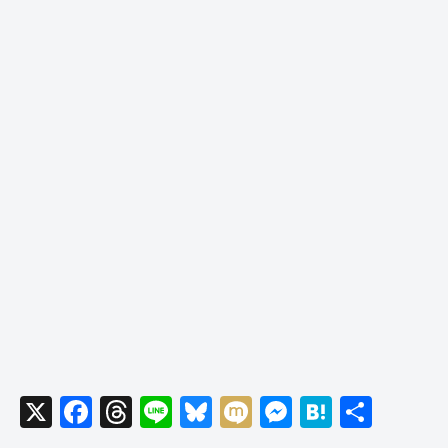
X
F
T
Li
Bl
M
M
H
共
a
hr
n
u
ixi
e
at
有