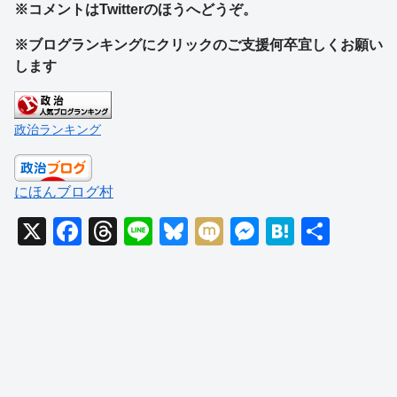
※コメントはTwitterのほうへどうぞ。
※ブログランキングにクリックのご支援何卒宜しくお願い
します
政治ランキング
にほんブログ村
X
F
T
Li
Bl
M
M
H
共
a
hr
n
u
ixi
e
at
有
c
e
e
e
ss
e
e
a
sk
e
n
b
d
y
n
a
o
s
g