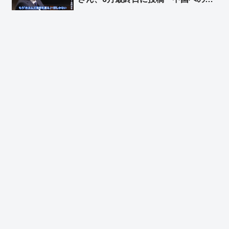
議じゃなくて謝罪が先かと」➾ ネット
「左翼脳では撤回から謝罪になっとる
w」「こういう人だからTBSに重宝さ
れたんだろうね」