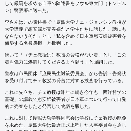
して厳罰を求める自筆の陳述書をソウル東大門（トンデム
ン）警察署に送った。
李さんはこの陳述書で「慶煕大学チェ・ジョンシク教授が
大学講義で慰安婦が売春婦だと学生たちに話した。話にも
ならないうそだ」とし「私を含めて日本軍慰安婦被害者を
侮辱する名誉毀損」と批判した。
続いて「（チェ教授は）教授の資格がない者」とし「この
者を強力に処罰してくださるよう願う」と強調した。
警察は市民団体「庶民民生対策委員会」から告訴・告発状
を受け付けてチェ教授の発言に対する捜査を行っている。
これに先立ち、チェ教授は昨年に続き今年も「西洋哲学の
基礎」の講義で慰安婦被害者が日本軍について行って自発
的に売春をしたと発言して物議を醸した。
これに対して慶煕大哲学科同窓会は学校にチェ教授の罷免
を求めた。慶煕大学は最近正式上程した人事委員会を通じ