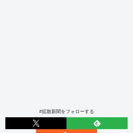
o
er
k
#拡散新聞をフォローする