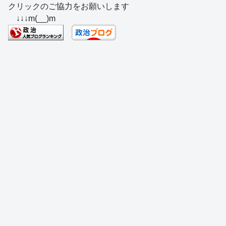
クリックのご協力をお願いします
c
e
e
e
ss
e
↓↓↓m(__)m
e
a
sk
e
n
b
d
y
n
a
o
s
g
o
er
k