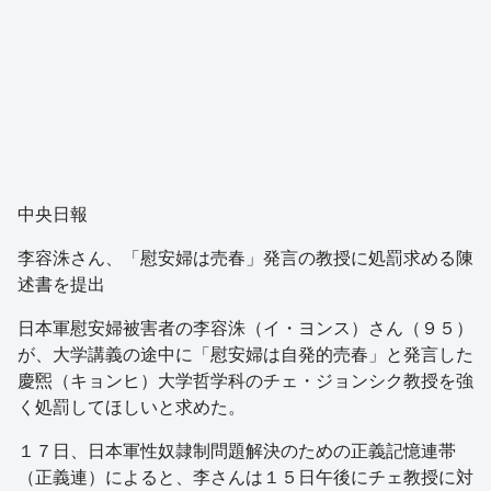
中央日報
李容洙さん、「慰安婦は売春」発言の教授に処罰求める陳
述書を提出
日本軍慰安婦被害者の李容洙（イ・ヨンス）さん（９５）
が、大学講義の途中に「慰安婦は自発的売春」と発言した
慶煕（キョンヒ）大学哲学科のチェ・ジョンシク教授を強
く処罰してほしいと求めた。
１７日、日本軍性奴隷制問題解決のための正義記憶連帯
（正義連）によると、李さんは１５日午後にチェ教授に対