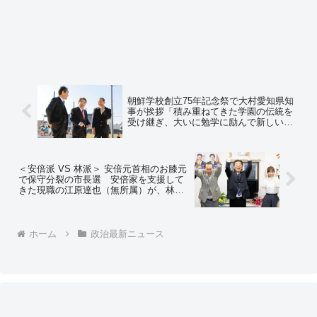
朝鮮学校創立75年記念祭で大村愛知県知
事が挨拶「積み重ねてきた学園の伝統を
受け継ぎ、大いに勉学に励んで新しい時
代の担い手として活躍してほしい」 朝
鮮学校側は愛知県に学校への補助金の増
額を要望
＜安倍派 VS 林派＞ 安倍元首相のお膝元
で保守分裂の市長選 安倍家を支援して
きた現職の江原達也（無所属）が、林芳
正・前外相が支援する前市教育委員会教
育部長の南野佳子（自民、公明推薦）を
退け再選
ホーム
政治最新ニュース