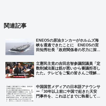
関連記事
ENEOSの原油タンカーがホルムズ海
峡を通過できたことに ENEOSの宮
田知秀社長「政府関係者の尽力に深く
感謝する」➾ ネット「元ENEOSの境
野春彦、詰むｗ」
立憲民主党の吉田忠智参議院議員「定
数削減法案は筋が悪いから審議拒否し
たた。テレビをご覧の皆さんご理解く
ださい」自分達に都合が悪い法案だか
ら審議拒否したことを認める ➾ ネッ
中国国営メディアの日本語アナウンサ
ト「定数削減しても問題ないと自ら証
ー「30年以上前に中国で起きた天安
明していくスタイル」
門事件を、これほどまでに執着して語
り続けている国は、日本以外にあまり
見当たりません」➾ ネット「アメリカ