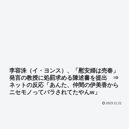
李容洙（イ・ヨンス）、「慰安婦は売春」
発言の教授に処罰求める陳述書を提出 ⇒
ネットの反応「あんた、仲間の伊美香から
ニセモノってバラされてたやんw」
2023.11.21