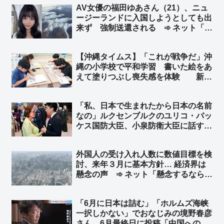
AV女優の福田ゆあさん（21）、ニュ
大使館も6月4日に中国語で批判のポ
ージーランドに入国しようとしても出
ストしてるけど？ ルビオ国務長官も
来ず 強制送還される ➾ ネット「よ
w」
く見破ったな、ニュージーランドの入
管」
【沖縄タイムス】「これが戦争だ」沖
縄の小学校で平和学習 書いた絵をあ
えて塗りつぶし喪失感を体験 新城
美喜教諭「街や人はなくなればもう取
り戻せない。これが戦争だ」➾ ネット
「私、日本で生まれたから日本の名前
「洗脳教育ですなぁ…」
なの」ルクセンブルクのユリコ・バッ
ケス国防大臣、小泉防衛大臣に話す
※ユリコ・バッケス氏（Yuriko
Backes）は神戸生まれ ➾ ネット
外国人の受け入れ人数に数値目標を検
「『僕も日本で生まれたからずっと日
討、来年３月に基本方針… 経済界は
本の名前なんです』って返して欲し
懸念の声 ➾ ネット「懸念するなら外
い」
国人犯罪にも責任持てよ」
「6月に日本は詰む」「ホルムズ海峡
一択しかない」でおなじみの境野春彦
さん、6月最終日に投稿「中国への抗