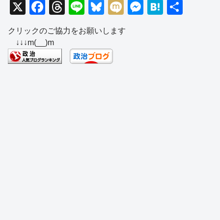
X
F
T
Li
Bl
M
M
H
共
a
hr
n
u
ixi
e
at
有
クリックのご協力をお願いします
c
e
e
e
ss
e
↓↓↓m(__)m
e
a
sk
e
n
b
d
y
n
a
o
s
g
o
er
k