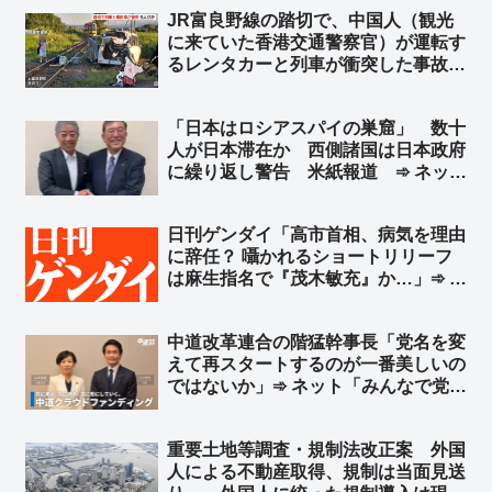
替えばかり…」「沖縄県知事選をリト
JR富良野線の踏切で、中国人（観光
マス紙にしてデニー派と古謝派に分か
に来ていた香港交通警察官）が運転す
れろ」
るレンタカーと列車が衝突した事故
に、中国メディア「日本の富良野で、
列車のブレーキが間に合わなかったせ
「日本はロシアスパイの巣窟」 数十
いで中国人が乗った車に衝突」と報
人が日本滞在か 西側諸国は日本政府
道 ➾ ネット「『来週には帰国』って
に繰り返し警告 米紙報道 ➾ ネット
どういうことだよ」
「岸田と石破の”昼行燈”政権の時だ
な」「『日本はスパイ天国ではない』
日刊ゲンダイ「高市首相、病気を理由
との答弁書を閣議決定した石破政権ｗ
に辞任？ 囁かれるショートリリーフ
ｗ」
は麻生指名で『茂木敏充』か…」➾ ネ
ット「願望で記事書いてんじゃねーよ
ｗ」「＞永田町のあちこちで… ←
中道改革連合の階猛幹事長「党名を変
お前んとこ全く取材しないで有名だろ
えて再スタートするのが一番美しいの
ｗ」
ではないか」➾ ネット「みんなで党名
考えてあげようぜw」
重要土地等調査・規制法改正案 外国
人による不動産取得、規制は当面見送