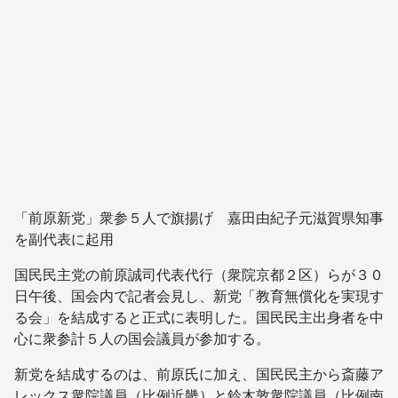
「前原新党」衆参５人で旗揚げ 嘉田由紀子元滋賀県知事
を副代表に起用
国民民主党の前原誠司代表代行（衆院京都２区）らが３０
日午後、国会内で記者会見し、新党「教育無償化を実現す
る会」を結成すると正式に表明した。国民民主出身者を中
心に衆参計５人の国会議員が参加する。
新党を結成するのは、前原氏に加え、国民民主から斎藤ア
レックス衆院議員（比例近畿）と鈴木敦衆院議員（比例南