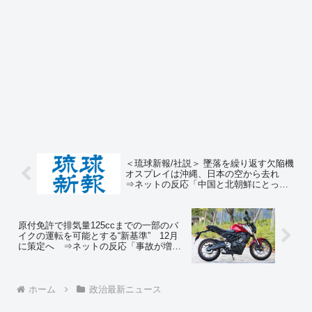
＜琉球新報/社説＞ 墜落を繰り返す欠陥機
オスプレイは沖縄、日本の空から去れ
⇒ネットの反応「中国と北朝鮮にとって
都合悪いんですか？w」
原付免許で排気量125ccまでの一部のバ
イクの運転を可能とする“新基準” 12月
に策定へ ⇒ネットの反応「事故が増え
そう… 特に高齢者」
ホーム
政治最新ニュース