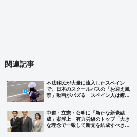
関連記事
不法移民が大量に流入したスペイン
で、日本のスクールバスの「お迎え風
景」動画がパズる スペイン人は癒し
を求めているのか… ➾ スペイン人の
反応「この人たちは別の惑星の出身だ
中道・立憲・公明に「新たな新党結
ね…」「これは何光年も先の話だ」
成」案浮上 有力労組のトップ「大き
な理念で一致して新党を結成すべき
だ」➾ ネット「失敗したら看板の架け