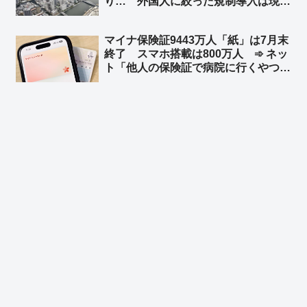
り… 外国人に絞った規制導入は現時
点で困難と判断 ➾ ネット「じゃあ
GATTを一旦抜けろよ」「日本人含め
マイナ保険証9443万人「紙」は7月末
て規制しろ」
終了 スマホ搭載は800万人 ➾ ネッ
ト「他人の保険証で病院に行くやつ、
7月に詰むw」