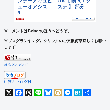
※コメントはTwitterのほうへどうぞ。
※ブログランキングにクリックのご支援何卒宜しくお願い
します
政治ランキング
にほんブログ村
X
F
T
Li
Bl
M
M
H
共
a
hr
n
u
ixi
e
at
有
c
e
e
e
ss
e