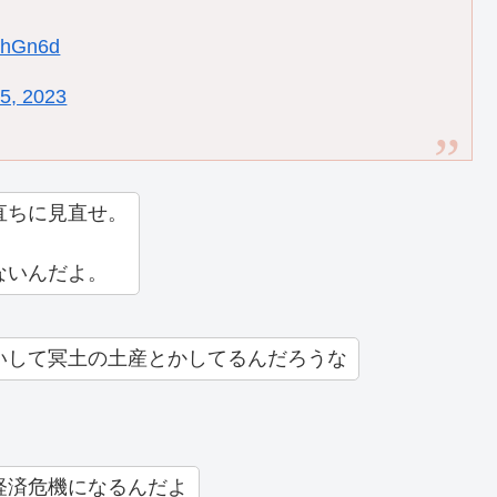
。
hDhGn6d
5, 2023
直ちに見直せ。
ないんだよ。
いして冥土の土産とかしてるんだろうな
経済危機になるんだよ