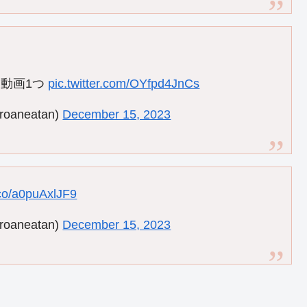
）
動画1つ
pic.twitter.com/OYfpd4JnCs
neatan)
December 15, 2023
t.co/a0puAxlJF9
neatan)
December 15, 2023