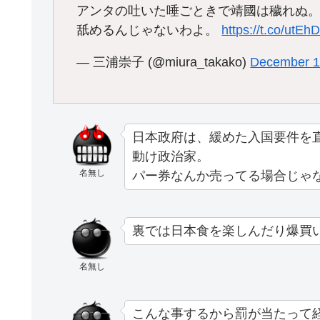
アンタの吐いた唾ごときで靖國は穢れぬ
舐めるんじゃないわよ。
https://t.co/utE
— 三浦崇子 (@miura_takako)
December 1
日本政府は、緩めた入国要件を
動け政治家。
名無し
パー券なんか売ってる場合じゃ
裏では日本食を楽しんだり爆買
名無し
こんな事するから罰が当たって