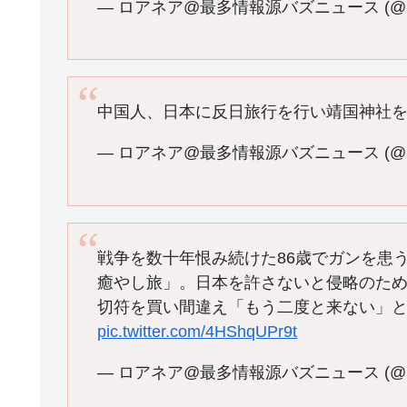
— ロアネア@最多情報源バズニュース (@roa
中国人、日本に反日旅行を行い靖国神社
— ロアネア@最多情報源バズニュース (@roa
戦争を数十年恨み続けた86歳でガンを患
癒やし旅」。日本を許さないと侵略のため
切符を買い間違え「もう二度と来ない」
pic.twitter.com/4HShqUPr9t
— ロアネア@最多情報源バズニュース (@roa