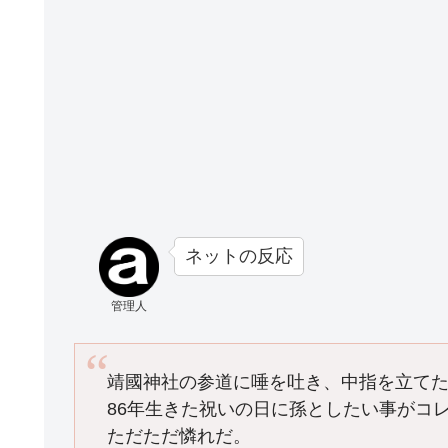
ネットの反応
管理人
靖國神社の参道に唾を吐き、中指を立て
86年生きた祝いの日に孫としたい事がコ
ただただ憐れだ。