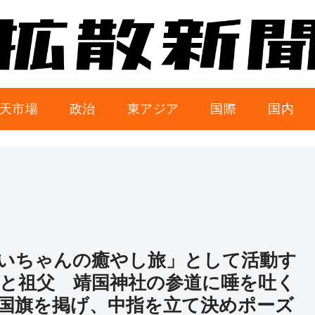
天市場
政治
東アジア
国際
国内
いちゃんの癒やし旅」として活動す
と祖父 靖国神社の参道に唾を吐く
国旗を掲げ、中指を立て決めポーズ