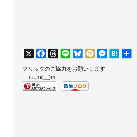
X
F
T
Li
Bl
M
M
H
a
hr
n
u
ixi
e
at
クリックのご協力をお願いします
c
e
e
e
ss
e
↓↓↓m(__)m
e
a
sk
e
n
b
d
y
n
a
o
s
g
o
er
k