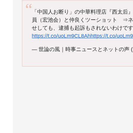
「中国人お断り」の中華料理店『西太后
員（宏池会）と仲良くツーショット ⇒
せしても、逮捕も起訴もされないわけで
https://t.co/uoLm9CL8Ah
https://t.co/uoL
— 世論の風｜時事ニュースとネットの声 (@a