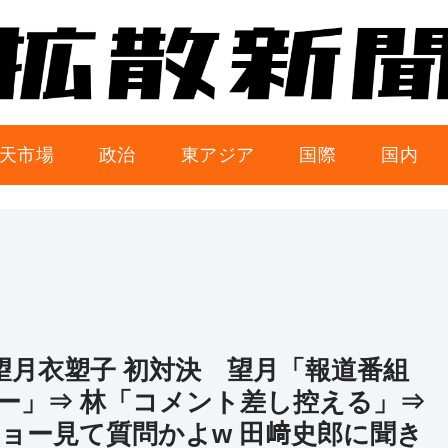
天市場
政治
東アジア
国際
国内
・望月衣塑子 初対決 望月「報道番組
ー」⇒ 林「コメント差し控える」⇒
ョー見て質問かよw 田﨑史郎に聞き