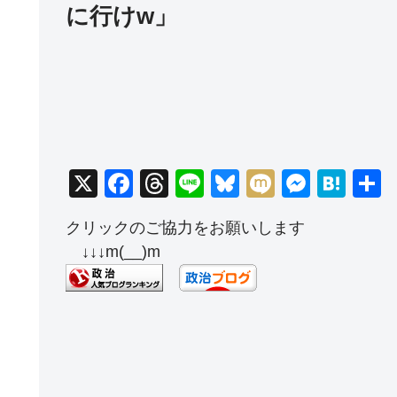
に行けw」
X
F
T
Li
Bl
M
M
H
a
hr
n
u
ixi
e
at
クリックのご協力をお願いします
c
e
e
e
ss
e
↓↓↓m(__)m
e
a
sk
e
n
b
d
y
n
a
o
s
g
o
er
k