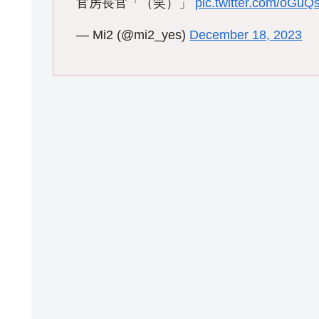
官房長官「（笑）」
pic.twitter.com/oGu
— Mi2 (@mi2_yes)
December 18, 2023