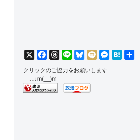
X
F
T
Li
Bl
M
M
H
a
hr
n
u
ixi
e
at
クリックのご協力をお願いします
c
e
e
e
ss
e
↓↓↓m(__)m
e
a
sk
e
n
b
d
y
n
a
o
s
g
o
er
k