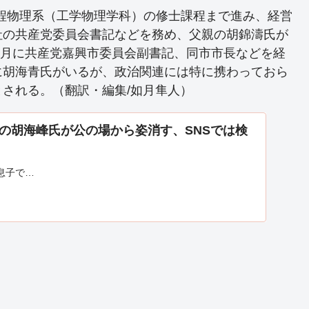
工程物理系（工学物理学科）の修士課程まで進み、経営
社の共産党委員会書記などを務め、父親の胡錦濤氏が
年5月に共産党嘉興市委員会副書記、同市市長などを経
に胡海青氏がいるが、政治関連には特に携わっておら
される。（翻訳・編集/如月隼人）
の胡海峰氏が公の場から姿消す、SNSでは検
息子で…