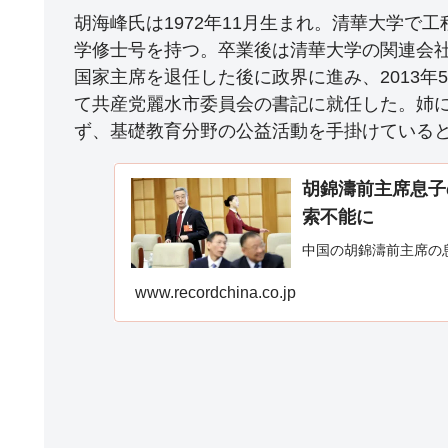
胡海峰氏は1972年11月生まれ。清華大学で
学修士号を持つ。卒業後は清華大学の関連会
国家主席を退任した後に政界に進み、2013
て共産党麗水市委員会の書記に就任した。姉
ず、基礎教育分野の公益活動を手掛けていると
胡錦濤前主席息子
索不能に
中国の胡錦濤前主席の
www.recordchina.co.jp