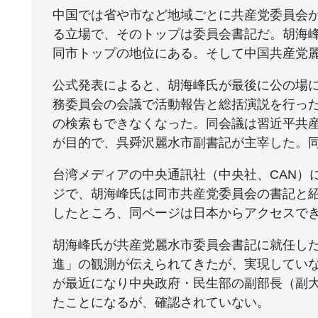
中国では省や市など地域ごとに共産党委員会
る立場で、そのトップは委員会書記だ。胡海
同市トップの地位にある。そして中国共産党
公式発表によると、胡海峰氏が最後に公の場に
務委員会の会議で活動報告と総括演説を行った
の検索もできなくなった。同会議は習近平共
が目的で、呉舜沢麗水市副書記が主宰した。
台湾メディアの中央通訊社（中央社、CAN）
ジで、胡海峰氏は同市共産党委員会の書記と紹
したところ、同ページは日本からアクセスで
胡海峰氏が共産党麗水市委員会書記に就任した
進」の観測が伝えられてきたが、実現してい
が最近になり中央政府・民生部の副部長（副
たことになるが、確認されていない。