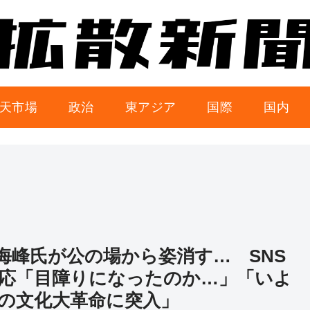
天市場
政治
東アジア
国際
国内
海峰氏が公の場から姿消す… SNS
応「目障りになったのか…」「いよ
の文化大革命に突入」