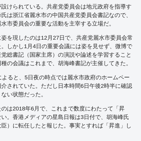
が設けられている。共産党委員会は地元政府を指導す
峰氏は浙江省麗水市の中国共産党委員会書記なので、
麗水市委員会の重要な活動を主宰する立場だ。
姿を現したのは12月27日で、共産党麗水市委員会常
。しかし1月4日の重要会議には姿を見せず、微博で
産党総書記（国家主席）の演説や論述を学習すること
同種の会議はこれまで、胡海峰書記が主催してきた。
によると、5日夜の時点では麗水市政府のホームペー
介されていた。ただし日本時間6日午後2時半に確認
きない状態だった。
のは2018年6月で、これまで数度にわたって「昇
ない。香港メディアの星島日報は3日付で、胡海峰氏
大臣）に転任したと報じた。事実とすれば「昇進」し