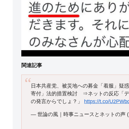
関連記事
日本共産党、被災地への募金「着服」疑惑
寄付」法的措置検討 ⇒ネットの反応「
の発言からでしょ？」
https://t.co/U2PW
— 世論の風｜時事ニュースとネットの声 (@a