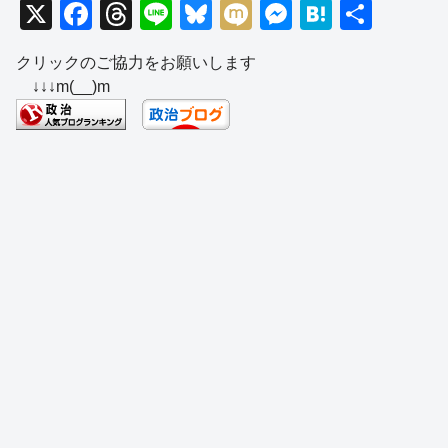
X
F
T
Li
Bl
M
M
H
共
a
hr
n
u
ixi
e
at
有
クリックのご協力をお願いします
c
e
e
e
ss
e
↓↓↓m(__)m
e
a
sk
e
n
b
d
y
n
a
o
s
g
o
er
k