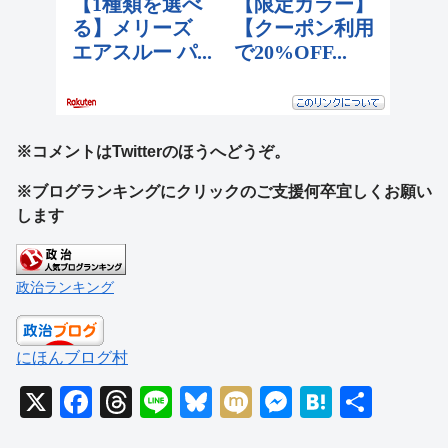
※コメントはTwitterのほうへどうぞ。
※ブログランキングにクリックのご支援何卒宜しくお願い
します
政治ランキング
にほんブログ村
X
F
T
Li
Bl
M
M
H
共
a
hr
n
u
ixi
e
at
有