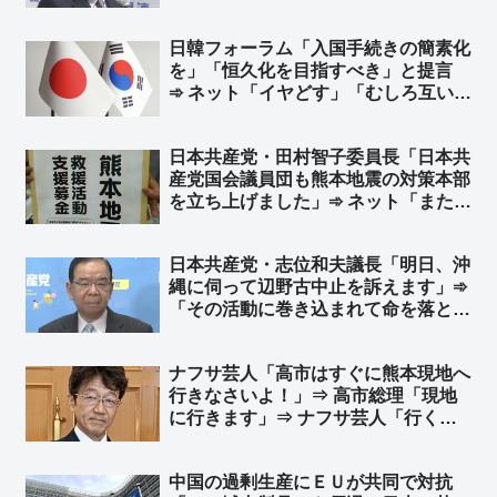
合だっただろーーーーーｗｗｗｗｗｗ
ｗｗ」「政策理念はそっちのけｗｗ
日韓フォーラム「入国手続きの簡素化
まずは固まりｗｗ 同じことを何回繰
を」「恒久化を目指すべき」と提言
り返すのかｗｗ」
➾ ネット「イヤどす」「むしろ互いに
厳格化すべきだろ」
日本共産党・田村智子委員長「日本共
産党国会議員団も熊本地震の対策本部
を立ち上げました」➾ ネット「またア
レをやるのですね？ｗ」
日本共産党・志位和夫議長「明日、沖
縄に伺って辺野古中止を訴えます」➾
「その活動に巻き込まれて命を落とし
た女子高生の遺族への謝罪が先で
は？」と突っ込み多すぎて炎上
ナフサ芸人「高市はすぐに熊本現地へ
行きなさいよ！」⇒ 高市総理「現地
に行きます」⇒ ナフサ芸人「行くん
じゃない！」➾ ネット「さすがTBS
御用達の芸人さんw」
中国の過剰生産にＥＵが共同で対抗