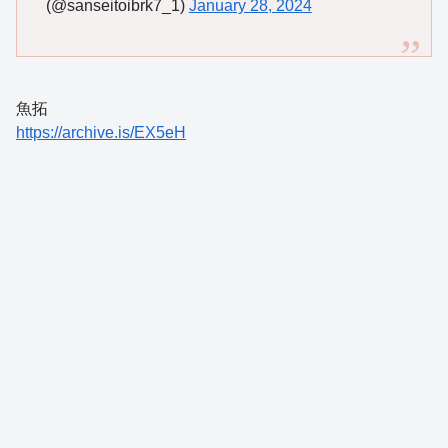
(@sanseitoibrk7_1)
January 28, 2024
魚拓
https://archive.is/EX5eH