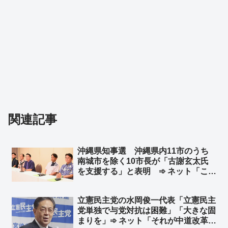
関連記事
沖縄県知事選 沖縄県内11市のうち
南城市を除く10市長が「古謝玄太氏
を支援する」と表明 ➾ ネット「これ
は沖縄タイムスも報じざるを得ない
w」
立憲民主党の水岡俊一代表「立憲民主
党単独で与党対抗は困難」「大きな固
まりを」➾ ネット「それが中道改革連