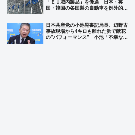
「ＥＵ域内製品」を優遇 日本・英
国・韓国の各国製の自動車を例外的に
優遇対象 ➾ ネット「日本も相互主義
でＥＵを優遇しなきゃ！ そして中国
日本共産党の小池晃書記局長、辺野古
を冷遇しなきゃ！」
事故現場から4キロも離れた浜で献花
の”パフォーマンス” 小池「不幸な事
故の政治利用をやめろ！」➾ ネット
「共産党関係団体が高校生を政治利用
したことで起こった事故だぞ？」「マ
ジで言ってるなら人間じゃねぇ」