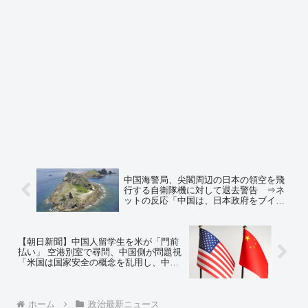
中国海警局、尖閣周辺の日本の領空を飛
行する自衛隊機に対して退去警告 ⇒ネ
ットの反応「中国は、日本政府をブイの
ひとつも撤去できない臆病者と判断して
るからな、どんどんつけ込んでくる」
【朝日新聞】中国人留学生を米が「門前
払い」 空港別室で尋問、中国側が問題視
「米国は国家安全の概念を乱用し、中国
人留学生を迫害している」⇒ネットの反
応「入国拒否は迫害じゃねえだろ」
ホーム
政治最新ニュース