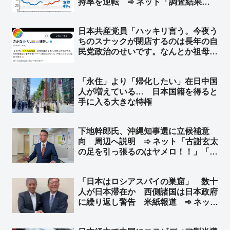
持率を逆転 ➾ ネット「調査結果
に”私怨”を加味してるだろ」「毎日新
聞なら次はこれくらいにするだろうと
日本共産党員「ハッキリ言う。今夜う
いう数字を出してくるよね」
ちのスナックが閉店するのは長年の自
民党政治のせいです。なんとか祖母が
老後の貯金を切り崩しやってきました
が、高市政権下でとうとう“とどめ”を
「永住」より「帰化したい」在日中国
刺されました」➾ ネット「客層を絞り
人が増えている… 日本国籍を得ると
すぎｗｗｗ」
手に入る大きな特権
下地幹郎氏、沖縄知事選に立候補意
向 周辺へ説明 ➾ ネット「古謝玄太
の足を引っ張るのはヤメロ！！」「ふ
ざけんなよマジで」
「日本はロシアスパイの巣窟」 数十
人が日本滞在か 西側諸国は日本政府
に繰り返し警告 米紙報道 ➾ ネット
「岸田と石破の”昼行燈”政権の時だ
な」「『日本はスパイ天国ではない』