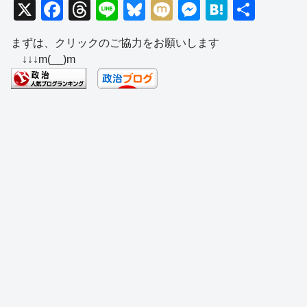
X
F
T
Li
Bl
M
M
H
共
a
hr
n
u
ixi
e
at
有
まずは、クリックのご協力をお願いします
c
e
e
e
ss
e
↓↓↓m(__)m
e
a
sk
e
n
b
d
y
n
a
o
s
g
o
er
k