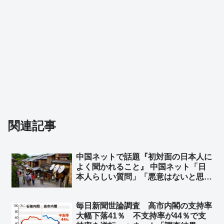
関連記事
中国ネットで話題『初対面の日本人に
よく聞かれること』 中国ネット「日
本人らしい質問」「悪意はないと思
う」 日本ネット「居座り続ける心算
かどうか確認してるだけだｗ」「『ぶ
毎日新聞世論調査 高市内閣の支持率
ぶ漬けでもどうどす？』って意味だよ
大幅下落41％ 不支持率が44％で支
ｗｗ」