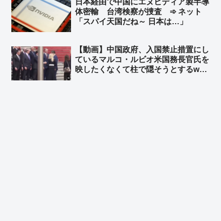
日本経由で中国にエヌビディア製半導
との答弁書を閣議決定した石破政権ｗ
体密輸 台湾検察が捜査 ➾ ネット
ｗ」
「スパイ天国だね～ 日本は…」
【動画】中国政府、入国禁止措置にし
ているマルコ・ルビオ米国務長官氏を
映したくなくて柱で隠そうとするw
柱も合成の可能性w ➾ ネット「ルビオ
だけ会食時におかず一品減らされそう
w」