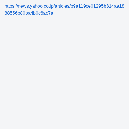
https://news.yahoo.co.jp/articles/b9a119ce01295b314aa18
88556b80ba4b0c6ac7a