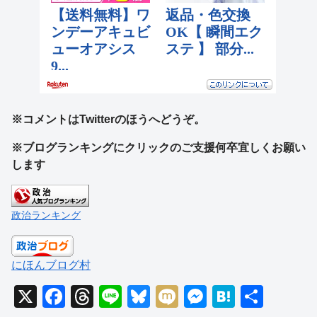
※コメントはTwitterのほうへどうぞ。
※ブログランキングにクリックのご支援何卒宜しくお願い
します
政治ランキング
にほんブログ村
X
F
T
Li
Bl
M
M
H
共