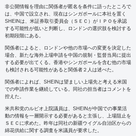
非公開情報を理由に関係者が匿名を条件に語ったところで
は、中国で設立され、現在はシンガポールに本社を置く
SHEINは、米証券取引委員会（ＳＥＣ）がＩＰＯを承認
する可能性が低いと判断し、ロンドンの選択肢を検討する
初期段階にある。
関係者によると、ロンドンや他の市場への変更を決定した
場合、新たな海外上場申請を中国の規制・監督当局に提出
する必要が出てくる。香港やシンガポールを含む他の市場
も検討される可能性があると関係者２人は述べた。
関係者によれば、SHEINは望ましい上場先と考える米国
での申請作業を継続している。同社の担当者はコメントを
控えた。
米共和党のルビオ上院議員は、SHEINが中国での事業活
動の情報を一層開示する必要があると主張し、上場阻止を
ＳＥＣに求めた。昨年は同社の新疆ウイグル自治区からの
綿花供給に関する調査を米議員が要求した。