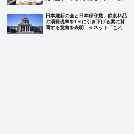
美喜教諭「街や人はなくなればもう取
り戻せない。これが戦争だ」➾ ネット
日本維新の会と日本保守党、飲食料品
「洗脳教育ですなぁ…」
の消費税率を1％に引き下げる案に賛
同する意向を表明 ➾ ネット「これで
決まりか」