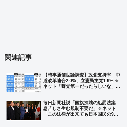
関連記事
【時事通信世論調査】政党支持率 中
道改革連合2.0%、立憲民主党1.9% ➾
ネット「野党第一だったらしいな」
「まだまだ高すぎるな」「視力検査か
な？」
毎日新聞社説「国旗損壊の処罰法案
息苦しさ生む規制不要だ」➾ ネット
「この法律が出来ても日本国民の99%
は息苦しくないと思うぞ？ｗ」「息苦
しいなら求心を飲みなさい」