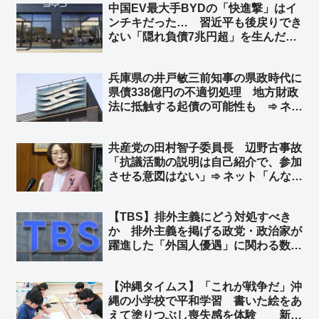
中国EV最大手BYDの「快進撃」はイ
ンチキだった… 習近平も後戻りでき
ない「隠れ負債7兆円超」を生んだ中
国EV産業の末路 ➾ ネット「ニート
だけど知ってた」
兵庫県の井戸敏三前知事の県政時代に
県債338億円の不適切処理 地方財政
法に抵触する起債の可能性も ➾ ネッ
ト「井戸前知事を刑事告発すべきだよ
な」「これがバレないように斎藤知事
共産党の田村智子委員長 辺野古事故
へのクーデターを画策したんですか
「抗議活動の説明は自己紹介で、参加
ね？」
させる意図はない」➾ ネット「んなわ
けあるかボケ」「その自己紹介とやら
で、自分達は違法行為をしている趣旨
【TBS】排外主義にどう対処すべき
の発言をしてるので、その連中に生徒
か 排外主義を掲げる政党・政治家が
の命を預けたんですね？」
躍進した「外国人優遇」に関わる数々
のデマをも主張しつつ躍進した参政党
は、その象徴的な事例であろう ➾ ネ
【沖縄タイムス】「これが戦争だ」沖
ット「デマ？… 本当だろ」「読んで
縄の小学校で平和学習 書いた絵をあ
みると決めつけだらけのひでー記事だ
えて塗りつぶし喪失感を体験 新城
な」