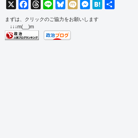
X
F
T
Li
Bl
M
M
H
共
a
hr
n
u
ixi
e
at
有
まずは、クリックのご協力をお願いします
c
e
e
e
ss
e
↓↓↓m(__)m
e
a
sk
e
n
b
d
y
n
a
o
s
g
o
er
k