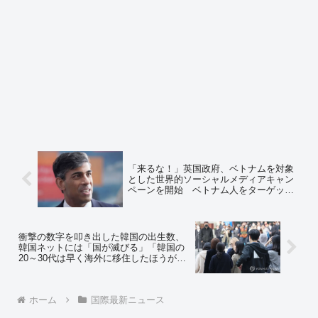
「来るな！」英国政府、ベトナムを対象
とした世界的ソーシャルメディアキャン
ペーンを開始 ベトナム人をターゲット
にYouTubeやFacebookなどＳＮＳで「英
国への不法移民阻止」を呼びかけ
衝撃の数字を叩き出した韓国の出生数、
韓国ネットには「国が滅びる」「韓国の
20～30代は早く海外に移住したほうがい
い」の声 ⇒ネットの反応「海外移住ｗ
国存続させる気全く無いやんｗ」「なん
で他国に逃げ出そうという発想になるん
ホーム
国際最新ニュース
だ？」