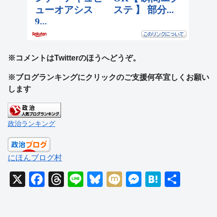
※コメントはTwitterのほうへどうぞ。
※ブログランキングにクリックのご支援何卒宜しくお願い
します
政治ランキング
にほんブログ村
X
F
T
Li
Bl
M
M
H
共
a
hr
n
u
ixi
e
at
有
c
e
e
e
ss
e