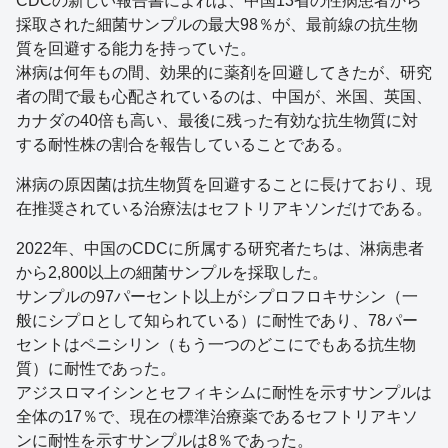
CDCの新しい報告書によれば、中国13省の性病患者から
採取された細菌サンプルの最大98％が、最前線の抗生物
質を回避する能力を持っていた。
淋病は何年もの間、効果的に薬剤を回避してきたが、研究
者の間で最も心配されているのは、中国が、米国、英国、
カナダの40倍も高い、最後に残った有効な抗生物質に対
する耐性株の割合を報告していることである。
淋病の原因菌は抗生物質を回避することに長けており、現
在推奨されている治療法はセフトリアキソンだけである。
2022年、中国のCDCに所属する研究者たちは、淋病患者
から2,800以上の細菌サンプルを採取した。
サンプルの97パーセント以上がシプロフロキサシン（一
般にシプロとして知られている）に耐性であり、78パー
セントはペニシリン（もう一つのどこにでもある抗生物
質）に耐性であった。
アジスロマイシンとセフィキシムに耐性を示すサンプルは
全体の17％で、現在の標準治療薬であるセフトリアキソ
ンに耐性を示すサンプルは8％であった。