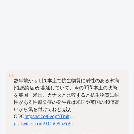
数年前から🇨🇳本土で抗生物質に耐性のある淋病
(性感染症)が蔓延していて、今の🇨🇳本土の状態
を英国、米国、カナダと比較すると抗生物質に耐
性がある性感染症の発生数は米国や英国の40倍高
いから気を付けてねと🇺🇸
CDC
https://t.co/8vepfrTmIt
…
pic.twitter.com/TQpQ9hZg9I