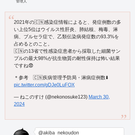
管理人
2021年の🇨🇳感染症情報によると、発症例数の多
い上位5位はウイルス性肝炎、肺結核、梅毒、淋
病、ブルセラ症で、乙類伝染病発症数の93.3%を
占めるとのこと。
🇨🇳の13省で性感染症患者から採取した細菌サン
プルの最大98%が抗生物質の耐性保持は怖い結果
ですね😨
＊参考 🇨🇳疾病管理予防局・淋病症例数⬇️
pic.twitter.com/gDJe0LuFOX
— ねこのすけ (@nekonosuke123)
March 30,
2024
@akiba_nekoudon