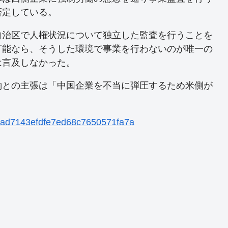
否定している。
自治区で人権状況について独立した監査を行うことを
可能なら、そうした環境で事業を行わないのが唯一の
は言及しなかった。
働との主張は「中国企業を不当に弾圧するため米側が
12ead7143efdfe7ed68c7650571fa7a