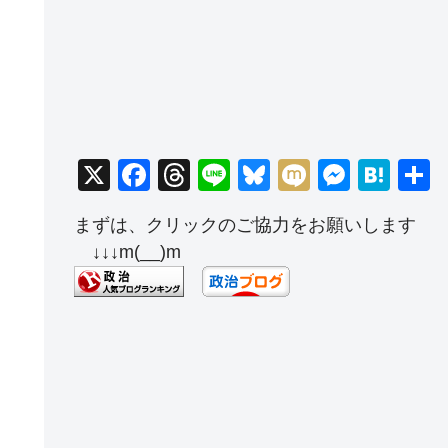
X
F
T
Li
Bl
M
M
H
a
hr
n
u
ixi
e
at
まずは、クリックのご協力をお願いします
c
e
e
e
ss
e
↓↓↓m(__)m
e
a
sk
e
n
b
d
y
n
a
o
s
g
o
er
k