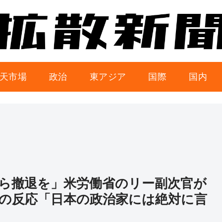
天市場
政治
東アジア
国際
国内
ら撤退を」米労働省のリー副次官が
の反応「日本の政治家には絶対に言