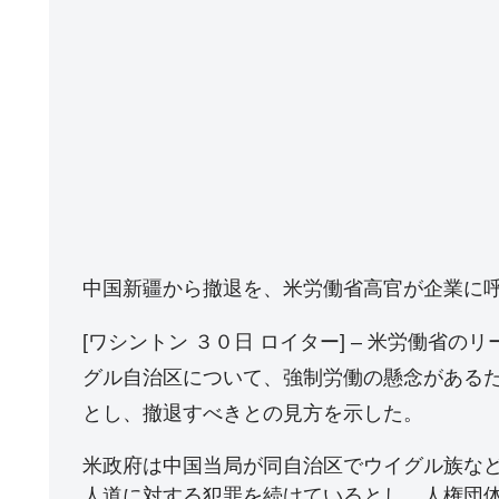
中国新疆から撤退を、米労働省高官が企業に
[ワシントン ３０日 ロイター] – 米労働省
グル自治区について、強制労働の懸念がある
とし、撤退すべきとの見方を示した。
米政府は中国当局が同自治区でウイグル族な
人道に対する犯罪を続けているとし、人権団