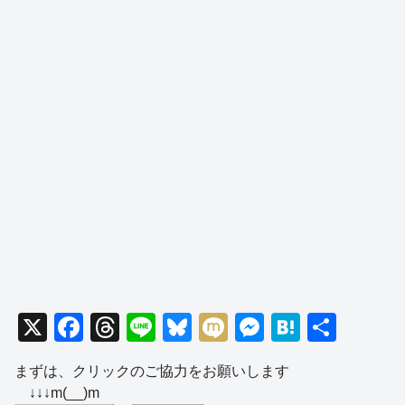
X
F
T
Li
Bl
M
M
H
共
a
hr
n
u
ixi
e
at
有
まずは、クリックのご協力をお願いします
c
e
e
e
ss
e
↓↓↓m(__)m