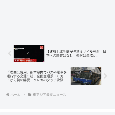
【速報】北朝鮮が弾道ミサイル発射 日
本への影響はなし 発射は失敗か…
「理由は費用」熊本県内でバスや電車を
運行する交通５社、全国交通系ＩＣカー
ドから初の離脱 クレカのタッチ決済や
スマホＱＲコード決済にすれば費用は半
分に 外国人観光客にも利便性高く ⇒ネ
ットの反応「熊本はいい判断した！交通
ホーム
東アジア最新ニュース
系ＩＣは利権と中抜きのかたまりや」