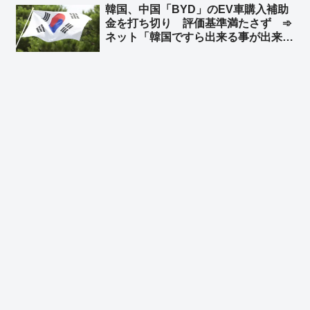
韓国、中国「BYD」のEV車購入補助
だろｗｗ」「東京ばな奈は韓国起源く
金を打ち切り 評価基準満たさず ➾
るなｗｗ」
ネット「韓国ですら出来る事が出来な
い日本」