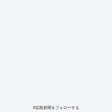
b
d
y
n
a
o
s
g
o
er
k
#拡散新聞をフォローする