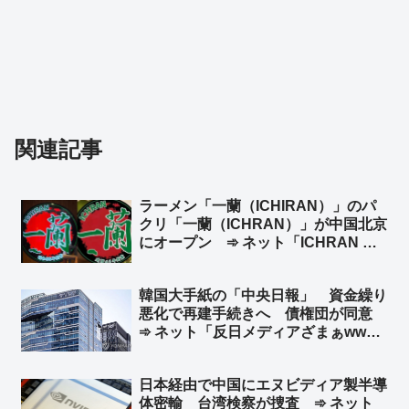
関連記事
ラーメン「一蘭（ICHIRAN）」のパ
クリ「一蘭（ICHRAN）」が中国北京
にオープン ➾ ネット「ICHRAN ｗ
ｗｗｗｗｗ」「一蘭去ってまた一蘭」
韓国大手紙の「中央日報」 資金繰り
悪化で再建手続きへ 債権団が同意
➾ ネット「反日メディアざまぁww」
「旭日旗を戦犯旗と捏造した嘘つきメ
ディアはいらない」「１面に『日本沈
日本経由で中国にエヌビディア製半導
没』なんて記事にしてるからバチが当
体密輸 台湾検察が捜査 ➾ ネット
たったんだなw」