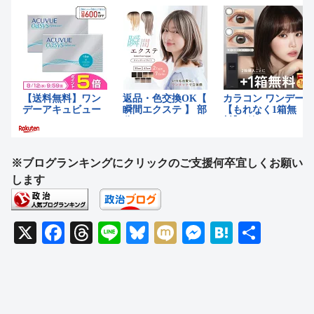
※ブログランキングにクリックのご支援何卒宜しくお願い
します
X
F
T
Li
Bl
M
M
H
共
a
hr
n
u
ixi
e
at
有
c
e
e
e
ss
e
e
a
sk
e
n