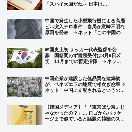
「スパイ天国だね～ 日本は…」
中国で発生した小型飛行機による高層
ビル突入テロ事件 当局が意味不明な
原因を発表 ➾ ネット「この中国のシ
ナリオを真顔で受け止める様になった
ら頭パだよな…」「察しろと言いたげ
韓国史上初 サッカー代表監督を公
な記事だなw」
募 国籍問わず書類受付は8月9日〆
切 11月までの暫定指揮 ➾ ネット
「で、成績が悪いとまたサッカー協会
と監督を国会に呼んで吊るし上げるの
中国企業が建設した低品質な建築物
か」「もう国会で決めろよw」
が、ベネズエラの地震で相次ぎ崩壊 ➾
ネット「中国に支配されるというのは
こういう事。日本も中国に支配された
ら中国企業の手抜き建築物だらけにな
【韓国メディア】「『東京ばな奈』じ
り、多くの日本国民が建築物の下敷き
ゃなかったの？」… ロゴからパッケ
に…」
ージまで似ていると話題の韓国のスイ
ーツブランド「東京ベリー」➾ ネット
「似ているとかそういう次元じゃねー