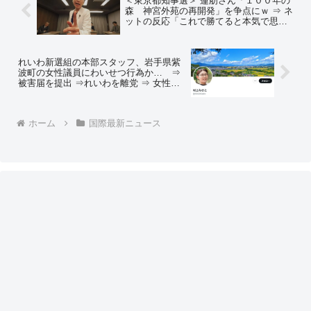
＜東京都知事選＞ 蓮舫さん「１００年の
森 神宮外苑の再開発」を争点にｗ ⇒ ネ
ットの反応「これで勝てると本気で思っ
てるんだろうか…」「内苑と外苑の違い
が分からない奴が都知事にｗｗ」「いい
ぞその調子だｗｗｗ」
れいわ新選組の本部スタッフ、岩手県紫
波町の女性議員にわいせつ行為か… ⇒
被害届を提出 ⇒れいわを離党 ⇒ 女性議
員『とたんに「国策捜査だ」「誣告罪
だ」「事件そのものの事実事態を争う」
と言われ、とても怖かった…』
ホーム
国際最新ニュース