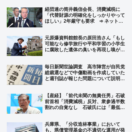
経団連の筒井義信会長、消費減税に
「代替財源の明確化をしっかりやって
ほしい」2年厳守も要求 ➾ ネット
「減税になんで財源がいるんよ」「国
民選挙で選ばれた結果に、国民選挙で
元原爆資料館館長の原田浩さん「もし
選ばれてもない経団連会長がえらそう
可能なら修学旅行や平和学習の小学生
に」
に腐敗した遺体の臭いを再現し嗅がせ
たい」➾ ネット「これが左翼が言う
『平和教育』、世間一般ではそれを
毎日新聞世論調査 高市陣営が自民党
『虐待』と言う」「こんなこと言い始
総裁選などで中傷動画を作成していた
めたら最後は核爆発を体験するしかな
と週刊誌が報じた問題について説明責
くなる」
任を「果たしていない」38％で最
多 ➾ ネット「その中傷動画が捏造だ
【産経】「前代未聞の無責任男」石破
ったことについて文春と共同通信は説
前首相「消費減税」反対、衆参過半数
明責任を果たしているか、も聞いてく
割れの自覚なし 石破氏には「最低限
れ」
の責任感」すら決定的に欠落している
➾ ネット「首相を辞任したくない理由
兵庫県、「分収造林事業」において
が『南海トラフと首都直下型地震がい
も、県債管理基金の不適切な運用が発
つ起こるかもわからない』だったから