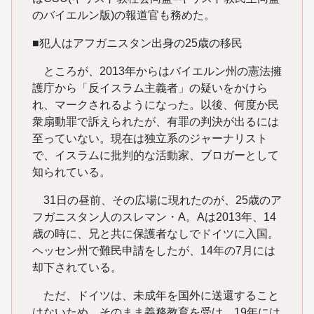
のバイエルン版)の報道官も務めた。
■犯人はアフガニスタン出身の25歳の移民
ところが、2013年からはバイエルン州の憲法擁
護庁から「反イスラム主義者」の疑いをかけら
れ、マークされるようになった。以後、何度か民
衆扇動罪で訴えられたが、有罪の判決が出るには
至っていない。現在は独立系のジャーナリスト
で、イスラムに批判的な活動家、ブロガーとして
知られている。
31日の昼前、その広場に現れたのが、25歳のア
フガニスタン人のスレマン・A。Aは2013年、14
歳の時に、兄と共に保護者なしでドイツに入国。
ヘッセン州で難民申請をしたが、14年の7月には
却下されている。
ただ、ドイツは、未成年を国外に送還すること
はないため、そのまま義務教育を受け、19年には