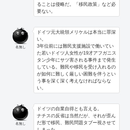
ることは侵略だ。「移民政策」など必
要ない。
ドイツ元大統領メリケルは本当に罪深
い。
3年位前には難民支援施設で働いてい
名無し
た若いドイツ人女性が19才アフガニス
タン少年にサツ害される事件まで発生
している。難民や移民を受け入れるの
が如何に難しく厳しい困難を伴うとい
う事を深く深く考えなければならな
い。
ドイツの自業自得とも言える。
ナチスの反省は当然だが、それが歪ん
だ形で移民、難民問題タブー視させて
名無し
しまった。