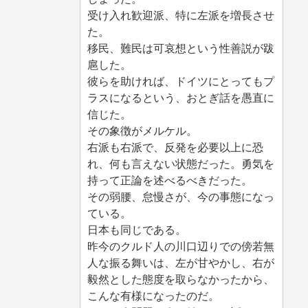
受け入れ歓迎派、特に左派を増長させ
た。
移民、難民は可哀想という性善説が跋
扈した。
彼らを助ければ、ドイツにとってもプ
ラスになるという、おとぎ話を愚直に
信じた。
その象徴がメルケル。
右派も右派で、反発を必要以上に恐
れ、何も言えない状態だった。勇気を
持って正論を述べるべきだった。
その弱腰、怠慢さが、今の事態になっ
ている。
日本も同じである。
昨今のクルド人の川口辺りでの傍若無
人な振る舞いは、左が甘やかし、右が
毅然とした態度を取らなかったから、
こんな有様になったのだ。