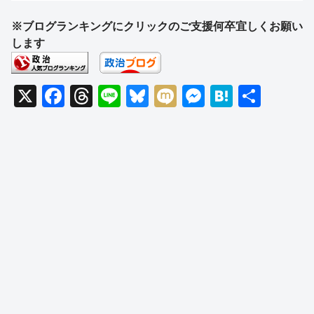
※ブログランキングにクリックのご支援何卒宜しくお願い
します
X
F
T
Li
Bl
M
M
H
共
a
hr
n
u
ixi
e
at
有
c
e
e
e
ss
e
e
a
sk
e
n
b
d
y
n
a
o
s
g
o
er
k