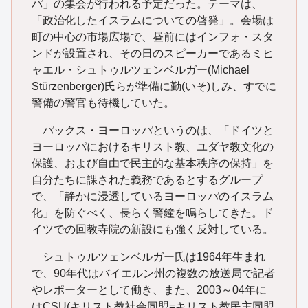
パ」の集会が行われる予定だった。テーマは、
「政治化したイスラムについての啓発」。会場は
町の中心の市場広場で、昼前にはインフォ・スタ
ンドが設置され、その日のスピーカーであるミヒ
ャエル・シュトゥルツェンベルガー(Michael
Stürzenberger)氏らが準備に勤(いそ)しみ、すでに
警備の警官も待機していた。
パックス・ヨーロッパというのは、「ドイツと
ヨーロッパにおけるキリスト教、ユダヤ教文化の
保護、および自由で民主的な基本秩序の保持」を
自分たちに課された義務であるとするグループ
で、「静かに浸透しているヨーロッパのイスラム
化」を防ぐべく、長らく警鐘を鳴らしてきた。ド
イツでの回教寺院の新設にも強く反対している。
シュトゥルツェンベルガー氏は1964年生まれ
で、90年代はバイエルン州の複数の放送局で記者
やレポーターとして働き、また、2003～04年に
はCSU(キリスト教社会同盟=キリスト教民主同盟