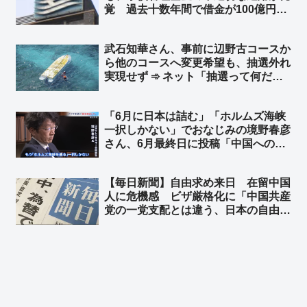
覚 過去十数年間で借金が100億円以
なｗｗ」
上も雪だるま式に膨れ上がり、金利補
填だけで年間5億円規模の支出 県民
武石知華さん、事前に辺野古コースか
や県議会にも明確な説明がされないま
ら他のコースへ変更希望も、抽選外れ
ま「ブラックボックス」状態に
実現せず ➾ ネット「抽選って何だ
よ、全員変更させろよ、それとも何
か？ 左翼活動家に捧げる人身御供が
「6月に日本は詰む」「ホルムズ海峡
少ないと体裁が整わないからか？」
一択しかない」でおなじみの境野春彦
さん、6月最終日に投稿「中国への抗
議じゃなくて謝罪が先かと」➾ ネット
「左翼脳では撤回から謝罪になっとる
【毎日新聞】自由求め来日 在留中国
w」「こういう人だからTBSに重宝さ
人に危機感 ビザ厳格化に「中国共産
れたんだろうね」
党の一党支配とは違う、日本の自由に
憧れていたのに」「排除されてしま
う」➾ ネット「毎日新聞含む日本の左
翼に言わせれば日本は自由じゃないら
しいよ？w」