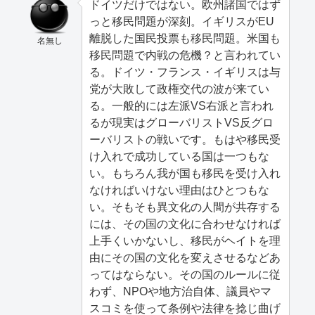
ドイツだけではない。欧州諸国ではず
っと移民問題が深刻。イギリスがEU
離脱した国民投票も移民問題。米国も
名無し
移民問題で内戦の危機？と言われてい
る。ドイツ・フランス・イギリスは与
党が大敗して政権交代の波が来てい
る。一般的には左派VS右派と言われ
るが現実はグローバリストVS反グロ
ーバリストの戦いです。もはや移民受
け入れで成功している国は一つもな
い。もちろん我が国も移民を受け入れ
なければいけない理由はひとつもな
い。そもそも異文化の人間が共存する
には、その国の文化に合わせなければ
上手くいかないし、移民がヘイトを理
由にその国の文化を変えさせるなどあ
ってはならない。その国のルールに従
わず、NPOや地方治自体、議員やマ
スコミを使って条例や法律を捻じ曲げ