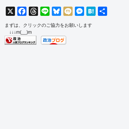
X
F
T
Li
Bl
M
M
H
共
a
hr
n
u
ixi
e
at
有
まずは、クリックのご協力をお願いします
c
e
e
e
ss
e
↓↓↓m(__)m
e
a
sk
e
n
b
d
y
n
a
o
s
g
o
er
k