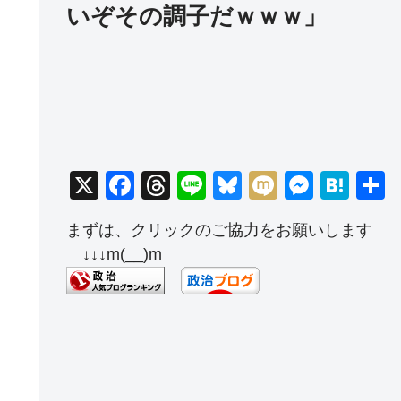
いぞその調子だｗｗｗ」
X
F
T
Li
Bl
M
M
H
a
hr
n
u
ixi
e
at
まずは、クリックのご協力をお願いします
c
e
e
e
ss
e
↓↓↓m(__)m
e
a
sk
e
n
b
d
y
n
a
o
s
g
o
er
k