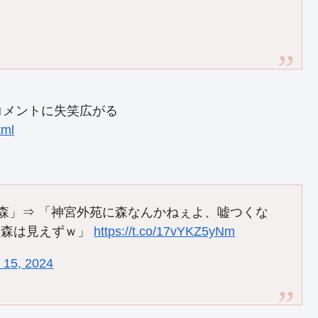
コメントに失笑広がる
tml
た森」⇒ 「神宮外苑に森なんかねぇよ、嘘つくな
も森は見えずｗ」
https://t.co/17vYKZ5yNm
 15, 2024