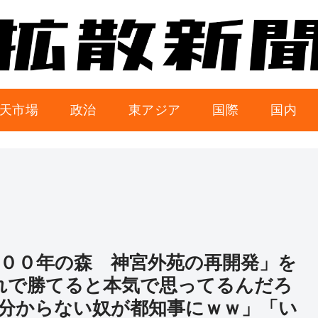
天市場
政治
東アジア
国際
国内
１００年の森 神宮外苑の再開発」を
これで勝てると本気で思ってるんだろ
分からない奴が都知事にｗｗ」「い