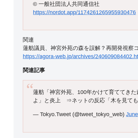
© 一般社団法人共同通信社
https://nordot.app/1174261265955930476
関連
蓮舫議員、神宮外苑の森を誤解？再開発視察
https://agora-web.jp/archives/240609084402.h
関連記事
蓮舫「神宮外苑、100年かけて育ててき
よ」と炎上 ⇒ネットの反応「木を見て
— Tokyo.Tweet (@tweet_tokyo_web)
June