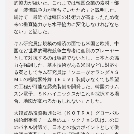
的協力が続いた。これまでは韓国企業の素材・部
品・装備競争力が落ちていたため」と説明した。
続けて「最近では韓国の技術力が高まったため従
来の垂直協力から水平協力に変化しなければなら
ない」と話した。
キム研究員は規模の経済の面でも米国と欧州、中
国など世界的覇権競争主導者に個別のプレーヤー
として対抗するのは容易でないとし、日本との協
力を強調した。基本技術がある米国などに対応す
る案としてキム研究員は「ソニーがオランダＡＳ
ＭＬの極端紫外線（ＥＵＶ）装備がなくても希望
の工程が可能な露光装備を開発した。韓国のサム
スン電子、ＳＫハイニックスがこれを採択する場
合、地図が変わるかもしれない」とした。
大韓貿易投資振興公社（ＫＯＴＲＡ）グローバル
供給網事業チーム長のユ・ソクチョン氏はこの日
のパネル討議で、日本との協力ポイントとして供