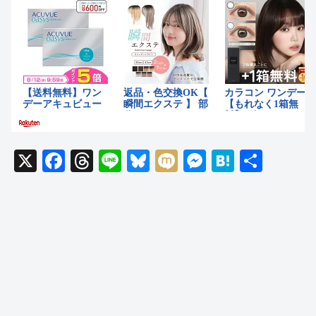
X
F
T
Li
Bl
M
M
H
共
a
hr
n
u
ixi
e
at
有
c
e
e
e
ss
e
e
a
sk
e
n
b
d
y
n
a
o
s
g
o
er