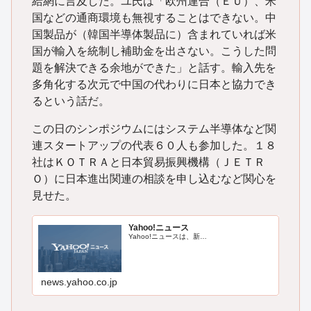
給網に言及した。ユ氏は「欧州連合（ＥＵ）、米
国などの通商環境も無視することはできない。中
国製品が（韓国半導体製品に）含まれていれば米
国が輸入を統制し補助金を出さない。こうした問
題を解決できる余地ができた」と話す。輸入先を
多角化する次元で中国の代わりに日本と協力でき
るという話だ。
この日のシンポジウムにはシステム半導体など関
連スタートアップの代表６０人も参加した。１８
社はＫＯＴＲＡと日本貿易振興機構（ＪＥＴＲ
Ｏ）に日本進出関連の相談を申し込むなど関心を
見せた。
Yahoo!ニュース
Yahoo!ニュースは、新…
news.yahoo.co.jp