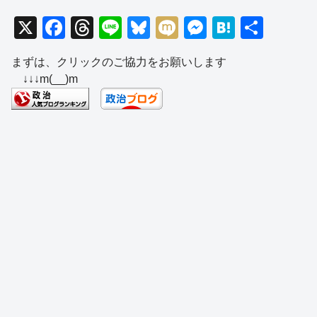
X
F
T
Li
Bl
M
M
H
共
a
hr
n
u
ixi
e
at
有
まずは、クリックのご協力をお願いします
c
e
e
e
ss
e
↓↓↓m(__)m
e
a
sk
e
n
b
d
y
n
a
o
s
g
o
er
k