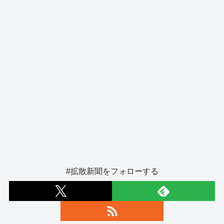
k
#拡散新聞をフォローする