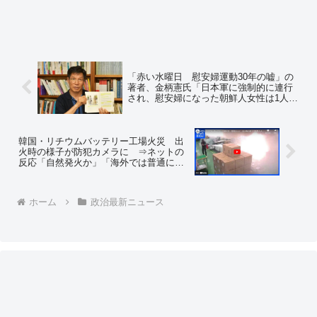
「赤い水曜日 慰安婦運動30年の嘘」の
著者、金柄憲氏「日本軍に強制的に連行
され、慰安婦になった朝鮮人女性は1人も
いない」⇒ネットの反応「金柄憲先生、
ありがとうございます。本来なら日本の
政治家が発信すべきですが… マスコミ
の批判が怖くて言えない情けなさ…」
韓国・リチウムバッテリー工場火災 出
火時の様子が防犯カメラに ⇒ネットの
反応「自然発火か」「海外では普通にメ
ーカー名を出してるのに、出ないのは何
故？この会社の製品が日本に来てるかど
うかも報道すべきでは？」
ホーム
政治最新ニュース