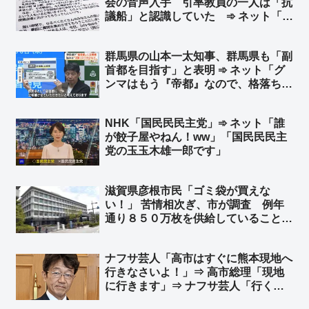
会の音声入手 引率教員の一人は「抗
議船」と認識していた ➾ ネット「左
翼教師が生徒を人柱にして無法抗議船
へ送り込んだんだろ？」「一人でもま
群馬県の山本一太知事、群馬県も「副
ともな大人がいれば…」「同志社高校
首都を目指す」と表明 ➾ ネット「グ
の生徒たちよ、これが左翼というもの
ンマはもう『帝都』なので、格落ちは
だ」
嫌です」「群馬だと何故か嫉妬心なく
推せる」
NHK「国民民民主党」➾ ネット「誰
が餃子屋やねん！ww」「国民民民主
党の玉玉木雄一郎です」
滋賀県彦根市民「ゴミ袋が買えな
い！」 苦情相次ぎ、市が調査 例年
通り８５０万枚を供給していることが
判明 市役所「買いだめは控え、これ
まで通りの使用をお願いしたい」➾ ネ
ナフサ芸人「高市はすぐに熊本現地へ
ット「ナフサもこれ」
行きなさいよ！」⇒ 高市総理「現地
に行きます」⇒ ナフサ芸人「行くん
じゃない！」➾ ネット「さすがTBS