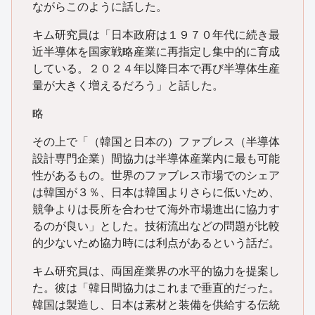
ながらこのように話した。
キム研究員は「日本政府は１９７０年代に続き最
近半導体を国家戦略産業に再指定し集中的に育成
している。２０２４年以降日本で再び半導体生産
量が大きく増えるだろう」と話した。
略
その上で「（韓国と日本の）ファブレス（半導体
設計専門企業）間協力は半導体産業内に最も可能
性があるもの。世界のファブレス市場でのシェア
は韓国が３％、日本は韓国よりさらに低いため、
競争よりは長所を合わせて海外市場進出に協力す
るのが良い」とした。技術流出などの問題が比較
的少ないため協力時には利点があるという話だ。
キム研究員は、両国産業界の水平的協力を提案し
た。彼は「韓日間協力はこれまで垂直的だった。
韓国は製造し、日本は素材と装備を供給する伝統