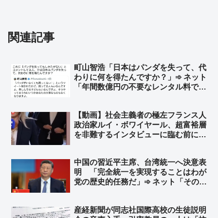
関連記事
町山智浩「日本はパンダを失って、代
わりに何を得たんですか？」➾ ネット
「年間数億円の不要なレンタル料です
ね」「台湾からの信頼」「どんな事象
にも代わりに何かを得ないとダメなん
【動画】社会主義者の極左フランス人
か」
政治家ルイ・ボワイヤール、超富裕層
を非難するインタビューに臨む前に、
800万円のロレックス腕時計をこっそ
り外す ➾ ネット「社会主義の忠実な
中国の習近平主席、台湾統一へ決意表
実践者である」
明 「完全統一を実現することはわが
党の歴史的任務だ」➾ ネット「そのた
めの民族団結法か」
産経新聞が同志社国際高校の生徒説明