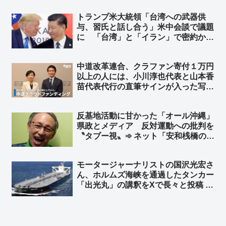
で上書きされたんだわｗ」
トランプ米大統領「台湾への武器供
与、習氏と話し合う」米中会談で議題
に 「台湾」と「イラン」で密約か…
台湾有事の可能性高まる… 峯村健司
氏「ワシントンで高官らと意見交換し
中道改革連合、クラファン寄付１万円
て杞憂ではないことを確認しました」
以上の人には、小川淳也代表と山本香
➾ ネット「うわっ… 日本にとって最
苗代表代行の直筆サインが入った写真
悪の事態に…」
付き名刺を郵送 どうだ、うらやまし
いかw
反基地活動に甘かった「オール沖縄」
県政とメディア 反対運動への批判を
〝タブー視〟➾ ネット「安和桟橋のダ
ンプカー事故映像の公開も辺野古漁協
の映像公開も批判するし、報道しない
モータージャーナリストの国沢光宏さ
時点で狂ってるよ」
ん、ホルムズ海峡を通過したタンカー
「出光丸」の講釈をXで長々と投稿 ➾
VLCC（超大型原油タンカー）の乗船
員「VLCC乗りだけど、全部間違って
て草」➾ ネット「門外漢の妄想を実名
で堂々と開陳できる勇気よ…」