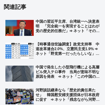
関連記事
中国の習近平主席、台湾統一へ決意表
明 「完全統一を実現することはわが
党の歴史的任務だ」➾ ネット「そのた
めの民族団結法か」
【時事通信世論調査】政党支持率 中
道改革連合2.0%、立憲民主党1.9% ➾
ネット「野党第一だったらしいな」
「まだまだ高すぎるな」「視力検査か
な？」
中国で発生した小型飛行機による高層
ビル突入テロ事件 当局が意味不明な
原因を発表 ➾ ネット「この中国のシ
ナリオを真顔で受け止める様になった
ら頭パだよな…」「察しろと言いたげ
河野談話継承なら「歴史的責任果た
な記事だなw」
せ」 韓国慰安婦支援団体が日本政府
に促す ➾ ネット「残念ながら河野談
話は継承してないんだわｗ 安倍政権