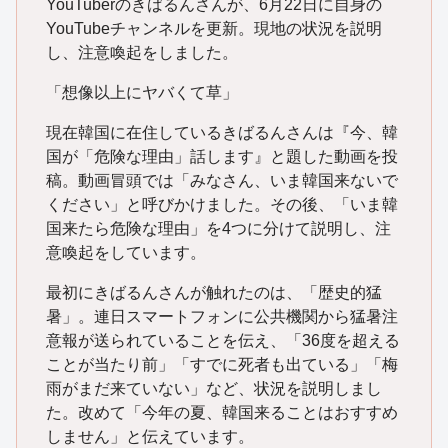
YouTuberのきばるんさんが、6月22日に自身の
YouTubeチャンネルを更新。現地の状況を説明
し、注意喚起をしました。
「想像以上にヤバくて草」
現在韓国に在住しているきばるんさんは『今、韓
国が「危険な理由」話します』と題した動画を投
稿。動画冒頭では「みなさん、いま韓国来ないで
ください」と呼びかけました。その後、「いま韓
国来たら危険な理由」を4つに分けて説明し、注
意喚起をしています。
最初にきばるんさんが触れたのは、「歴史的猛
暑」。連日スマートフォンに公共機関から猛暑注
意報が送られていることを伝え、「36度を超える
ことが当たり前」「すでに死者も出ている」「梅
雨がまだ来ていない」など、状況を説明しまし
た。改めて「今年の夏、韓国来ることはおすすめ
しません」と伝えています。