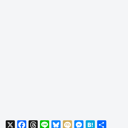
X
F
T
Li
Bl
M
M
H
共