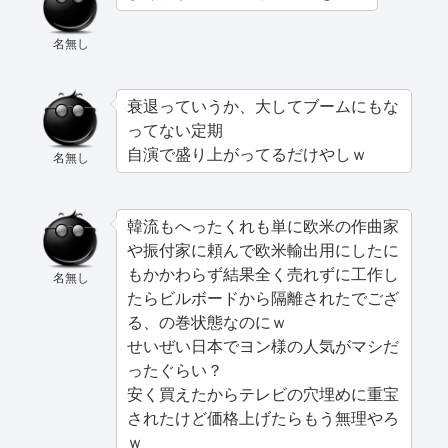
名無し
衰退っていうか、大してブームにもな
ってない定期
自演で盛り上がってるだけやしｗ
名無し
韓流もへったくれも単に欧米の作曲家
や振付家に頼んで欧米輸出用にしたに
もかかわらず結果全く売れずに工作し
名無し
たらビルボードから隔離されたでござ
る、の巻状態なのにｗ
せいぜい日本でヨン様の人気がマシだ
ったぐらい？
安く買えたからテレビの穴埋めに重宝
されたけど価格上げたらもう無理やろ
ｗ