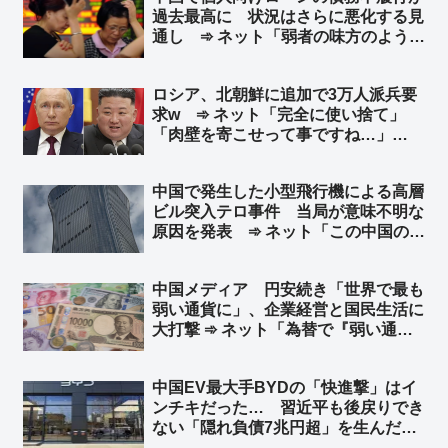
過去最高に 状況はさらに悪化する見
通し ➾ ネット「弱者の味方のように
見せかけて、実は弱者切り捨て、それ
が共産党」
ロシア、北朝鮮に追加で3万人派兵要
求w ➾ ネット「完全に使い捨て」
「肉壁を寄こせって事ですね…」
「『人命が消耗品』の国はやる事が容
赦ないね💧」
中国で発生した小型飛行機による高層
ビル突入テロ事件 当局が意味不明な
原因を発表 ➾ ネット「この中国のシ
ナリオを真顔で受け止める様になった
ら頭パだよな…」「察しろと言いたげ
中国メディア 円安続き「世界で最も
な記事だなw」
弱い通貨に」、企業経営と国民生活に
大打撃 ➾ ネット「為替で『弱い通
貨』と言ってる時点でバカ」「言って
ることが日本の左翼と同じだなw 要す
中国EV最大手BYDの「快進撃」はイ
るに経済オンチ」
ンチキだった… 習近平も後戻りでき
ない「隠れ負債7兆円超」を生んだ中
国EV産業の末路 ➾ ネット「ニート