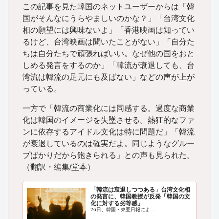
この記事を見た韓国のネットユーザーからは「韓
国がそんなにうらやましいのかな？」「台湾文化
相の願望には興味ないよ」「香港映画は知ってい
るけど、台湾映画は聞いたことがない」「自分た
ちは自分たちで頑張ればいい。なぜ他の国をおと
しめる発言をするのか」「韓流が衰退しても、台
湾流は韓流の足元にも及ばない」などの声が上が
っている。
一方で「韓流の商業化には同感する。過度な商業
化は韓国のイメージを失墜させる。熱狂的なファ
ンに依存するアイドル文化は特に問題だ」「韓流
が衰退しているのは確実だよ。同じようなグルー
プばかりだから飽きられる」との声も見られた。
（翻訳・編集/堂本）
「韓流は衰退しつつある」台湾文化相
の発言に、韓国教授が反発「韓国の文
化に対する劣等感」
26日、韓国・東亜日報によ…