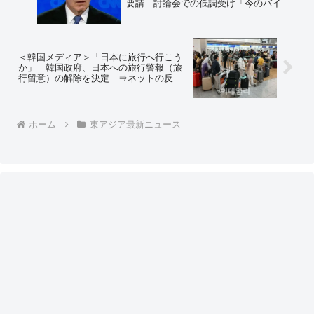
要請 討論会での低調受け「今のバイデ
ン氏にできる最高の公共の奉仕は、再選
に向けた選挙戦を継続しない意向を表明
することだ」
＜韓国メディア＞「日本に旅行へ行こう
か」 韓国政府、日本への旅行警報（旅
行留意）の解除を決定 ⇒ネットの反応
「えっ？？？」「そんな警報出してたの
かよｗｗｗ」
ホーム
東アジア最新ニュース