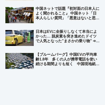
だけど知ってた」
中国ネットで話題『初対面の日本人に
よく聞かれること』 中国ネット「日
本人らしい質問」「悪意はないと思
う」 日本ネット「居座り続ける心算
かどうか確認してるだけだｗ」「『ぶ
日本はEVに全振りしなくて本当によ
ぶ漬けでもどうどす？』って意味だよ
かった… 脱炭素を突き進めたドイツ
ｗｗ」
で人気となった”まさかの乗り物” ➾
ネット「地球温暖化も二酸化炭素犯人
説もSDGsもみんな環境詐欺です」
【ブルームバーグ】中国EVの平均車
齢1.8年 多くの人が携帯電話を使い
続ける期間よりも短く 中国現地紙 ➾
ネット「使い捨てだなｗ」「環境に悪
すぎだろーーｗｗｗｗ」「これが中国
EV車の販売台数が多くなった理由
か」