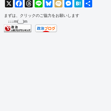
X
F
T
Li
Bl
M
M
H
共
a
hr
n
u
ixi
e
at
有
まずは、クリックのご協力をお願いします
c
e
e
e
ss
e
↓↓↓m(__)m
e
a
sk
e
n
b
d
y
n
a
o
s
g
o
er
k