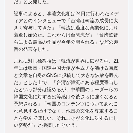
だ」と反発した。
記事によると、李遠文化相は24日に行われたメデ
ィアとのインタビューで「台湾は韓流の成長に大
きく寄与してきた」「韓流は過度な商業化により
衰退し始めた。これからは台湾流だ」「台湾監督
らによる最高の作品が今年公開される」などの趣
旨の発言をした。
これに対し徐教授は「韓流が世界に広がる中、21
年には張軍・国連中国大使がキムチを漬ける写真
と文章を自身のSNSに投稿して大きな波紋を呼ん
だ」とした上で、「台湾が韓流にある程度寄与し
たという部分は認めるが、中華圏のリーダーらの
韓国文化に対する劣等感は今後さらに強くなると
予想される」「韓国のコンテンツについてあれこ
れ意見するだけでなく、他国の文化を尊重するこ
とを学んでほしい。それこそが文化に対する正し
い姿勢だ」と指摘したという。