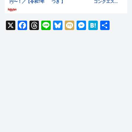
X
F
T
Li
Bl
M
M
H
共
a
hr
n
u
ixi
e
at
有
c
e
e
e
ss
e
e
a
sk
e
n
b
d
y
n
a
o
s
g
o
er
k