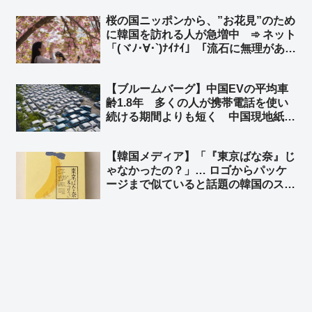
かどうか確認してるだけだｗ」「『ぶ
桜の国ニッポンから、”お花見”のため
ぶ漬けでもどうどす？』って意味だよ
に韓国を訪れる人が急増中 ➾ ネット
ｗｗ」
「(ヾﾉ･∀･`)ﾅｲﾅｲ」「流石に無理があ
る… 嘘をつくのもほどほどに」
【ブルームバーグ】中国EVの平均車
齢1.8年 多くの人が携帯電話を使い
続ける期間よりも短く 中国現地紙 ➾
ネット「使い捨てだなｗ」「環境に悪
すぎだろーーｗｗｗｗ」「これが中国
【韓国メディア】「『東京ばな奈』じ
EV車の販売台数が多くなった理由
ゃなかったの？」… ロゴからパッケ
か」
ージまで似ていると話題の韓国のスイ
ーツブランド「東京ベリー」➾ ネット
「似ているとかそういう次元じゃねー
だろｗｗ」「東京ばな奈は韓国起源く
るなｗｗ」