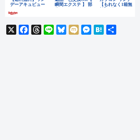
X
F
T
Li
Bl
M
M
H
共
a
hr
n
u
ixi
e
at
有
c
e
e
e
ss
e
e
a
sk
e
n
b
d
y
n
a
o
s
g
o
er
k