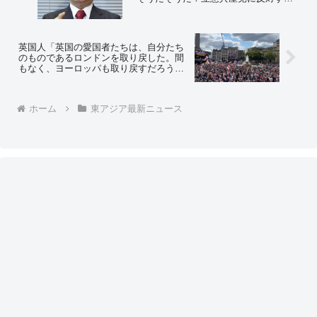
奴は排除していけ！ そしてそのまま突き
進めｗｗ」
英国人「英国の愛国者たちは、自分たち
のものであるロンドンを取り戻した。間
もなく、ヨーロッパも取り戻すだろう」
＝ 海外Ｘ民の反応「英国が立ち上がり、
すべての間違いを正しい方向に修正し、
祖国を取り戻すことを願っている！」
ホーム
東アジア最新ニュース
「ようやく目が覚めたか」