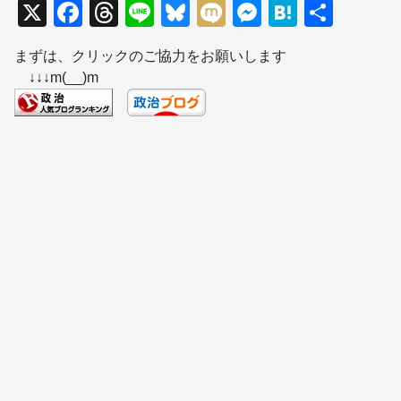
X
F
T
Li
Bl
M
M
H
共
a
hr
n
u
ixi
e
at
有
まずは、クリックのご協力をお願いします
c
e
e
e
ss
e
↓↓↓m(__)m
e
a
sk
e
n
b
d
y
n
a
o
s
g
o
er
k