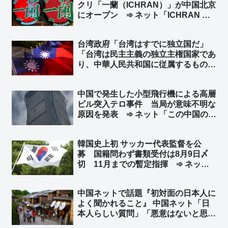
クリ「一蘭（ICHRAN）」が中国北京
にオープン ➾ ネット「ICHRAN ｗ
ｗｗｗｗｗ」「一蘭去ってまた一蘭」
台湾政府「台湾はすでに独立国だ」
「台湾は民主主義の独立主権国家であ
り、中華人民共和国に従属するもので
はない」と声明 トランプ米大統領が
台湾に対し正式な独立宣言をしないよ
中国で発生した小型飛行機による高層
う警告したことを受け ➾ ネット「知
ビル突入テロ事件 当局が意味不明な
ってる」「台湾加油」
原因を発表 ➾ ネット「この中国のシ
ナリオを真顔で受け止める様になった
ら頭パだよな…」「察しろと言いたげ
韓国史上初 サッカー代表監督を公
な記事だなw」
募 国籍問わず書類受付は8月9日〆
切 11月までの暫定指揮 ➾ ネット
「で、成績が悪いとまたサッカー協会
と監督を国会に呼んで吊るし上げるの
中国ネットで話題『初対面の日本人に
か」「もう国会で決めろよw」
よく聞かれること』 中国ネット「日
本人らしい質問」「悪意はないと思
う」 日本ネット「居座り続ける心算