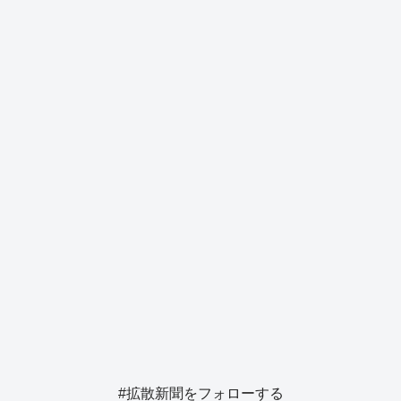
b
d
y
n
a
o
s
g
o
er
k
#拡散新聞をフォローする