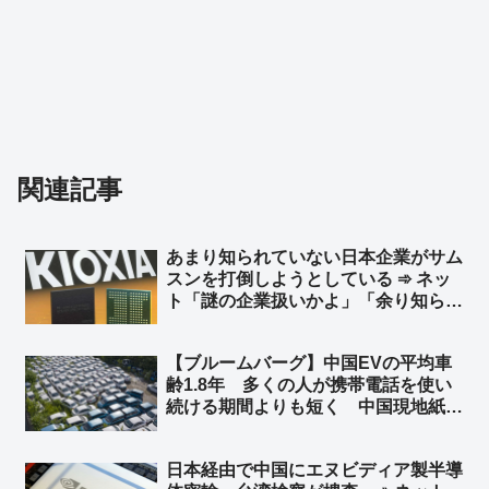
関連記事
あまり知られていない日本企業がサム
スンを打倒しようとしている ➾ ネッ
ト「謎の企業扱いかよ」「余り知らな
い？ キオクシア＝東芝の半導体部門
からだぜ？」
【ブルームバーグ】中国EVの平均車
齢1.8年 多くの人が携帯電話を使い
続ける期間よりも短く 中国現地紙 ➾
ネット「使い捨てだなｗ」「環境に悪
すぎだろーーｗｗｗｗ」「これが中国
日本経由で中国にエヌビディア製半導
EV車の販売台数が多くなった理由