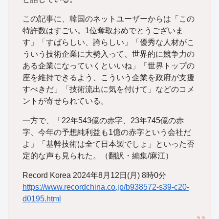
この記事に、韓国のネットユーザーからは「この
特許数はすごい。1位奪取おめでとうございま
す」「すばらしい、誇らしい」「優秀な人材がこ
ういう技術企業に大勢入って、世界的に競争力の
ある企業になっていくといいね」「世界トップの
座を維持できるよう、こういう企業を政府が支援
すべきだ」「技術流出に気を付けて」などのコメ
ントが寄せられている。
一方で、「22年543億の赤字、23年745億の赤
字、今年の予想純利益も1億の赤字という会社だ
よ」「基幹技術は全て日本製でしょ」といった否
定的な声も見られた。（翻訳・編集/麻江）
Record Korea 2024年8月12日(月) 8時0分
https://www.recordchina.co.jp/b938572-s39-c20-
d0195.html