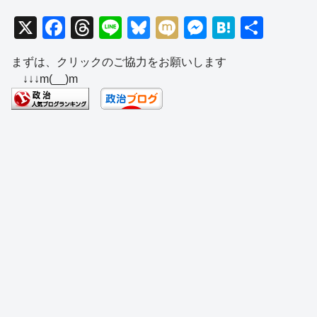
X
F
T
Li
Bl
M
M
H
共
a
hr
n
u
ixi
e
at
有
まずは、クリックのご協力をお願いします
c
e
e
e
ss
e
↓↓↓m(__)m
e
a
sk
e
n
b
d
y
n
a
o
s
g
o
er
k