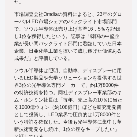
た。
市場調査会社Omdiaの資料によると、23年のグロ
ーバルLED市場シェアのバックライト市場部門
で、ソウル半導体は売り上げ基準16．5％を記録
し1位を獲得したという。記事は「韓国の中堅企
業が長い間バックライト部門に君臨していた日本
企業、日亜化学工業を抜いて成し遂げた価値ある
成果だ」と評価している。
ソウル半導体は照明、自動車、ディスプレーに用
いるLED製品や光学ソリューションを提供する世
界3位の光半導体専門メーカーで、約1万8000件
の特許技術を持つ。同社ディスプレー事業部のキ
ム・ホンミン社長は「毎年、売上高の10％に当た
る1000億ウォン（約108億円）ほどを研究開発費
として投資し、LED業界で圧倒的は1万8000件と
いう特許を確保した。今後も光半導体に集中し革
新技術開発をし続け、1位の座をキープしたい」
と話している。