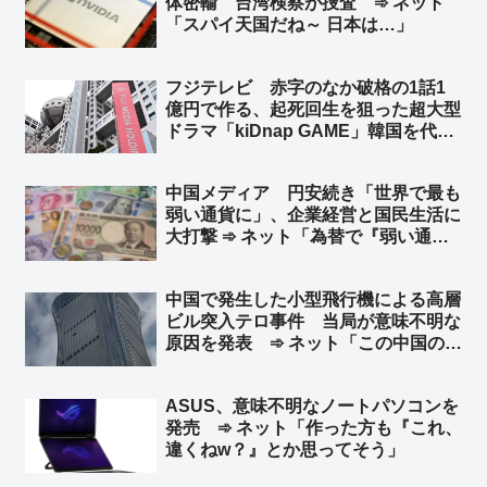
体密輸 台湾検察が捜査 ➾ ネット
か」
「スパイ天国だね～ 日本は…」
フジテレビ 赤字のなか破格の1話1
億円で作る、起死回生を狙った超大型
ドラマ「kiDnap GAME」韓国を代表
する人気俳優イ・ジュンギや台湾の人
気女優アリス・クー、香港からは人気
中国メディア 円安続き「世界で最も
ボーイズグループ起用 ➾ ネット「フ
弱い通貨に」、企業経営と国民生活に
ジの凋落を象徴するようなキャスト
大打撃 ➾ ネット「為替で『弱い通
w」
貨』と言ってる時点でバカ」「言って
ることが日本の左翼と同じだなw 要す
中国で発生した小型飛行機による高層
るに経済オンチ」
ビル突入テロ事件 当局が意味不明な
原因を発表 ➾ ネット「この中国のシ
ナリオを真顔で受け止める様になった
ら頭パだよな…」「察しろと言いたげ
ASUS、意味不明なノートパソコンを
な記事だなw」
発売 ➾ ネット「作った方も『これ、
違くねw？』とか思ってそう」