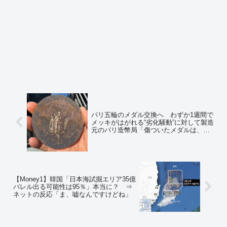
パリ五輪のメダル交換へ わずか1週間で
メッキがはがれる“劣化騒動”に対して製造
元のパリ造幣局「傷ついたメダルは、パ
リ造幣局がすべて組織的に交換し、オリ
ジナルのものと同じ刻印を入れる」
【Money1】韓国「日本海試掘エリア35億
バレル出る可能性は95％」本当に？ ⇒
ネットの反応「ま、嘘なんですけどね」