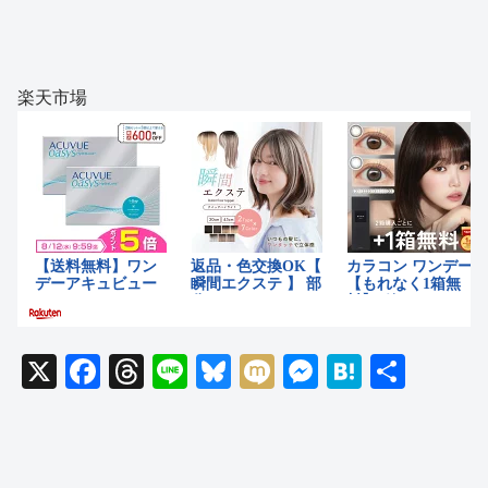
楽天市場
X
F
T
Li
Bl
M
M
H
共
a
hr
n
u
ixi
e
at
有
c
e
e
e
ss
e
e
a
sk
e
n