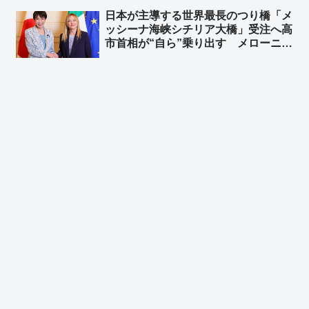
日本が主導する世界最長のつり橋「メ
ッシーナ海峡シチリア大橋」受注へ高
市首相が“自ら”乗り出す メローニ首
相に高市首相「両国の経済協力を象徴
するランドマークとなることを願う」
総延長は3,666メートル 総工費135
億ユーロ（約2兆5,100億円）