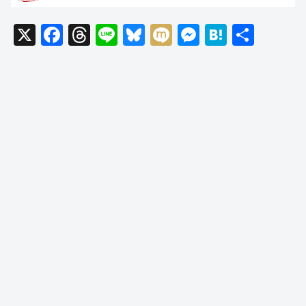
X
F
T
Li
Bl
M
M
H
共
a
hr
n
u
ixi
e
at
有
c
e
e
e
ss
e
e
a
sk
e
n
b
d
y
n
a
o
s
g
o
er
k