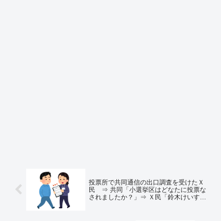
投票所で共同通信の出口調査を受けたＸ
民 ⇒ 共同「小選挙区はどなたに投票な
されましたか？」⇒ Ｘ民「鈴木けいすけ
さん」⇒ 共同通信のが他の候補に丸を付
けようとする ⇒ Ｘ民「おい、そこじゃね
ーだろ」