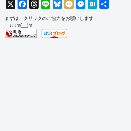
X
F
T
Li
Bl
M
M
H
共
a
hr
n
u
ixi
e
at
有
まずは、クリックのご協力をお願いします
c
e
e
e
ss
e
↓↓↓m(__)m
e
a
sk
e
n
b
d
y
n
a
o
s
g
o
er
k