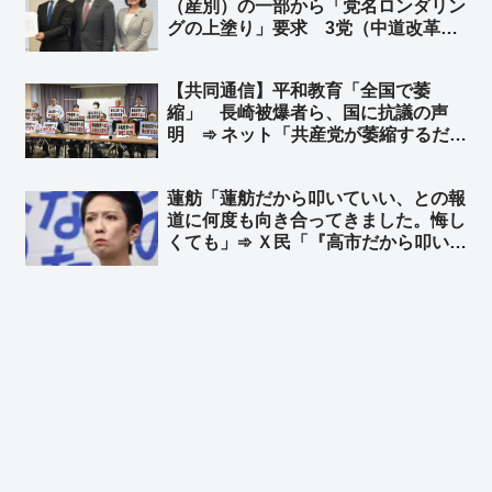
（産別）の一部から「党名ロンダリン
グの上塗り」要求 3党（中道改革連
合・公明・立憲民主党）による「新
党」結成を求める声 ➾ ネット「その
【共同通信】平和教育「全国で萎
新党が中道改革連合だったんちゃうん
縮」 長崎被爆者ら、国に抗議の声
かとｗ」
明 ➾ ネット「共産党が萎縮するだけ
だろ」「平和教育って過激派に生徒の
命を委ねて安全性を犠牲にしないとで
蓮舫「蓮舫だから叩いていい、との報
きないの？」
道に何度も向き合ってきました。悔し
くても」➾ Ｘ民「『高市だから叩いて
いい』を率先してやってる人に言われ
ましても」➾ ネット「一瞬で返される
のもこの人の持ち芸なんかな」