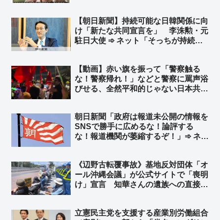
ろ」「毎日新聞は貧国弱兵が理想な
の？ww」
【朝日新聞】持続可能な日韓関係に向
け「新たな共同宣言を」 李洙勲・元
駐日大使 ➾ ネット「そっちが持続可
能じゃないじゃん」
【動画】赤い旗を振って「警察触る
な！警察帰れ！」などと警察に罵声浴
びせる、全然平和的じゃない日本共産
党デモ ➾ ネット「平和を叫んだら何
やっても良いとか思ってんだろな」
朝日新聞「政府は報道未公開の情報を
「必死に世間に悪行を宣伝しまくる共
SNSで勝手に広めるな！論評する
産党ｗｗｗ」
な！報道機関が萎縮するぞ！」➾ ネッ
ト「何で萎縮することになるん？w」
「印象操作、世論操作記事が書けなく
《辺野古転覆事故》基地反対団体「オ
なるだろ！ってか？w」
ール沖縄会議」が公式サイトで「喪明
け」宣言 知華さんの遺族への直接謝
罪よりも先に、辺野古での迷惑行為を
再開
立憲民主党を支援する産業別労働組合