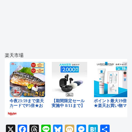
楽天市場
X
F
T
Li
Bl
M
M
H
共