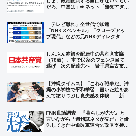
しょ、政治批判する自由がないくらい
だろ、中国は」➾ ネット「無知すぎて
笑う」「それ、『すべてに人権が無
い』と言ってるのと同義だが？」
「テレビ離れ」全世代で加速
「NHKスペシャル」「クローズアッ
プ現代」などの元NHKディレクタ
ー・村上圭子氏「減少の波が70代に
まで達したのはショック」➾ ネット
しんぶん赤旗を配達中の共産党市議
「そもそもテレビ業界の人、自分や自
（78歳）、車で民家のフェンス当て
分の子どもはテレビ見てます？」
逃げ 次の配達先へ 岩手県宮古市 ➾
ネット「もう免許返納する歳だろ」
「78歳の市議が赤旗配達で当て逃げ
【沖縄タイムス】「これが戦争だ」沖
ｗｗ すべてが終わってんな共産党ｗ
縄の小学校で平和学習 書いた絵をあ
ｗ」
えて塗りつぶし喪失感を体験 新城
美喜教諭「街や人はなくなればもう取
り戻せない。これが戦争だ」➾ ネット
FNN世論調査 『暮らしが先だ』と
「洗脳教育ですなぁ…」
言いながら『週刊誌ネタが先だ』と優
先してきた中道改革連合の政党支持率
が1.7％にまで下落 野党の中で6番手