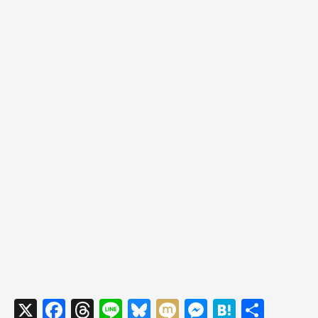
X
F
T
Li
Bl
M
M
H
共