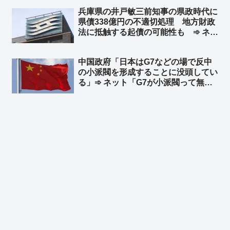
にまで沈む ➾ ネット「ｗｗｗｗｗｗ
兵庫県の井戸敏三前知事の県政時代に
ｗｗｗｗｗｗｗｗｗｗ」「国会議員が
県債338億円の不適切処理 地方財政
たった2人の保守党に負ける中道ｗｗ
法に抵触する起債の可能性も ➾ ネッ
ｗ」
ト「井戸前知事を刑事告発すべきだよ
な」「これがバレないように斎藤知事
中国政府「日本はG7などの場で反中
へのクーデターを画策したんですか
の小派閥を形成することに没頭してい
ね？」
る」➾ ネット「G7が小派閥って無理
があるぞ」「お前らだって、ジンバブ
エやミャンマーと極小派閥形成に没頭
してるじゃねーかww」