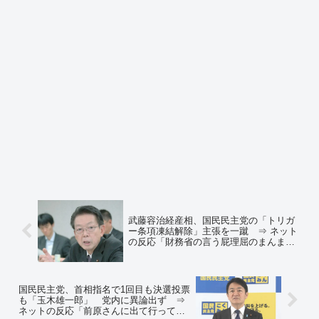
武藤容治経産相、国民民主党の「トリガ
ー条項凍結解除」主張を一蹴 ⇒ ネット
の反応「財務省の言う屁理屈のまんま」
「最初から否定してるのかｗ 玉木を騙す
気すらないとｗ」「そうやって国民から
嫌われていけばよい」
国民民主党、首相指名で1回目も決選投票
も「玉木雄一郎」 党内に異論出ず ⇒
ネットの反応「前原さんに出て行っても