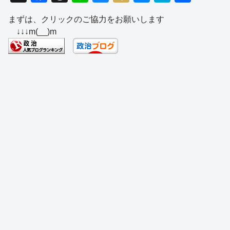
a
hr
n
u
ixi
e
at
有
まずは、クリックのご協力をお願いします
c
e
e
e
ss
e
↓↓↓m(__)m
e
a
sk
e
n
b
d
y
n
a
o
s
g
o
er
k