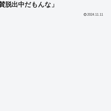
賛脱出中だもんな」
2024.11.11
共
有