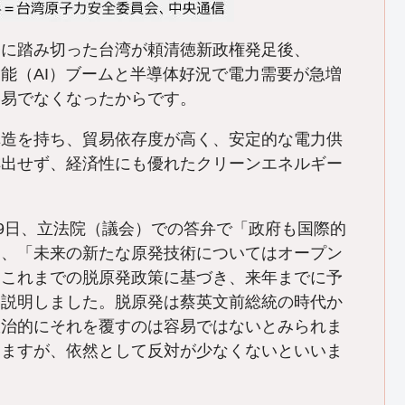
発に踏み切った台湾が頼清徳新政権発足後、
能（AI）ブームと半導体好況で電力需要が急増
容易でなくなったからです。
造を持ち、貿易依存度が高く、安定的な電力供
排出せず、経済性にも優れたクリーンエネルギー
9日、立法院（議会）での答弁で「政府も国際的
し、「未来の新たな原発技術についてはオープン
、これまでの脱原発政策に基づき、来年までに予
と説明しました。脱原発は蔡英文前総統の時代か
政治的にそれを覆すのは容易ではないとみられま
りますが、依然として反対が少なくないといいま