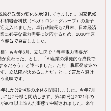
脱原発政策の変化を示唆してきました。国家気候
の和碩聯合科技（ペガトロン・グループ）の童子
迎え入れました。卓行政院長も7月末、日本経済
業に必要な電力需要に対応するため、2030年原
いう趣旨で発言しました。
相）も今年6月、立法院で「毎年電力需要が
情が変わった」とし、「AI産業の爆発的な成長で
加するだろう」と述べました。ただ、脱原発政策の
ぎず、立法院が決めることだ」として言及を避け
いう意味です。
昨年にかけ計4基の原発を閉鎖しました。今年7月
月には2号機も閉鎖します。第4原発は2021年の
が90％以上進んだ事態で中断されました。来年