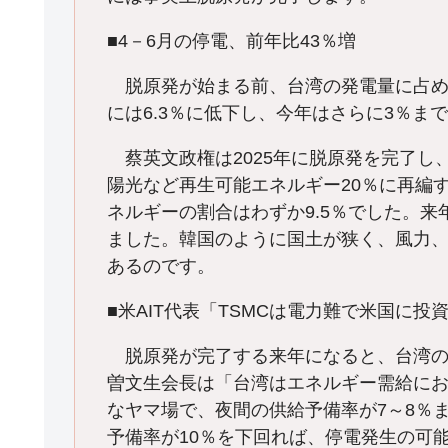
■4－6月の停電、前年比43％増
脱原発が始まる前、台湾の発電量に占め
には6.3％に低下し、今年はさらに3％
蔡英文政権は2025年に脱原発を完了し
陽光など再生可能エネルギー20％に再編
ネルギーの割合はわずか9.5％でした。来
ました。韓国のように国土が狭く、風力
あるのです。
■米AIT代表「TSMCは電力難で米国に投
脱原発が完了する来年になると、台湾の
曽文生会長は「台湾はエネルギー需給にお
なヤマ場で、夜間の供給予備率が7～8％
予備率が10％を下回れば、停電発生の可