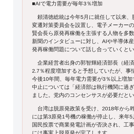
■AIで電力需要が毎年3％増加
頼清徳総統は今年5月に就任して以来、
変遷対策委員会を設置し、電子メーカー
賢会長ら原発再稼働を主張する人物を多数
新聞のインタビューに対し、AIや半導体産
発再稼働問題について話し合っていくと
企業経営者出身の郭智輝経済部長（経済
2.7％程度増加すると予想していたが、事
今後10年間、毎年電力需要が3％以上増
中止については「経済部は執行機関に過
ました。党内のコンセンサスが必要だと
台湾は脱原発政策を受け、2018年から
には第3原発1号機の稼働が停止し、来年5
国民投票で商業発電計画が否決され、工事
には事実上脱原発が完了します。