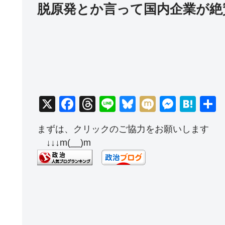
脱原発とか言って国内企業が絶
X
F
T
Li
Bl
M
M
H
a
hr
n
u
ixi
e
at
まずは、クリックのご協力をお願いします
c
e
e
e
ss
e
↓↓↓m(__)m
e
a
sk
e
n
b
d
y
n
a
o
s
g
o
er
k