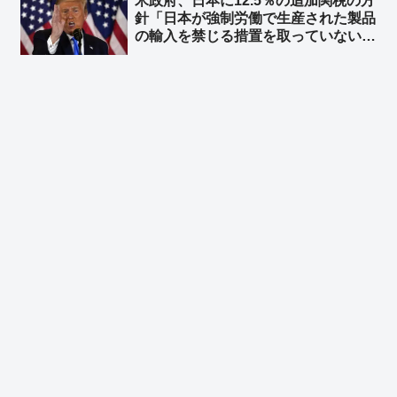
米政府、日本に12.5％の追加関税の方
うなもんやな」
針「日本が強制労働で生産された製品
の輸入を禁じる措置を取っていない」
として ➾ ネット「中国製の太陽光パ
ネルのことですね？」「中国製品の輸
入を止めればいいのかな？」