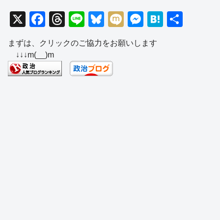
X
F
T
Li
Bl
M
M
H
共
a
hr
n
u
ixi
e
at
有
まずは、クリックのご協力をお願いします
c
e
e
e
ss
e
↓↓↓m(__)m
e
a
sk
e
n
b
d
y
n
a
o
s
g
o
er
k