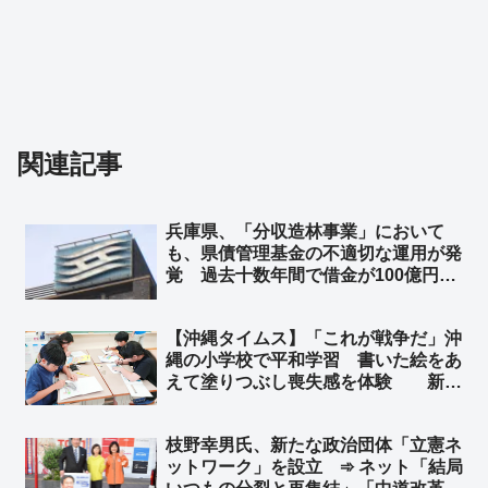
関連記事
兵庫県、「分収造林事業」において
も、県債管理基金の不適切な運用が発
覚 過去十数年間で借金が100億円以
上も雪だるま式に膨れ上がり、金利補
填だけで年間5億円規模の支出 県民
【沖縄タイムス】「これが戦争だ」沖
や県議会にも明確な説明がされないま
縄の小学校で平和学習 書いた絵をあ
ま「ブラックボックス」状態に
えて塗りつぶし喪失感を体験 新城
美喜教諭「街や人はなくなればもう取
り戻せない。これが戦争だ」➾ ネット
枝野幸男氏、新たな政治団体「立憲ネ
「洗脳教育ですなぁ…」
ットワーク」を設立 ➾ ネット「結局