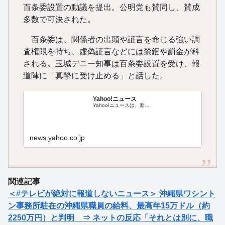
百条委設置の動議を提出。公明党も賛同し、賛成
多数で可決された。
百条委は、関係者の出頭や証言を命じる強い調
査権限を持ち、虚偽証言などには禁錮や罰金が科
される。玉城デニー知事は百条委設置を受け、報
道陣に「真摯に受け止める」と話した。
Yahoo!ニュース
Yahoo!ニュースは、新…
news.yahoo.co.jp
関連記事
＜#テレビが絶対に報道しないニュース＞ 沖縄県ワシント
ン事務所駐在の沖縄県職員の給料、最高年15万ドル（約
2250万円）と判明 ⇒ ネットの反応「それとは別に、職