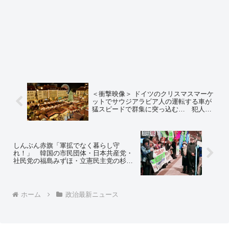
＜衝撃映像＞ ドイツのクリスマスマーケ
ットでサウジアラビア人の運転する車が
猛スピードで群集に突っ込む… 犯人は
サウジアラビアからの逃亡者で、サウジ
アラビア政府からの要請にもかかわら
ず、ドイツ政府が「人権」を理由に引き
渡しを拒否した人物
しんぶん赤旗「軍拡でなく暮らし守
れ！」 韓国の市民団体・日本共産党・
社民党の福島みずほ・立憲民主党の杉尾
秀哉ら７００人（主催者発表）が参加
⇒ ネットの反応「領土を守れないと暮ら
しも奪われるだろｗ」
ホーム
政治最新ニュース