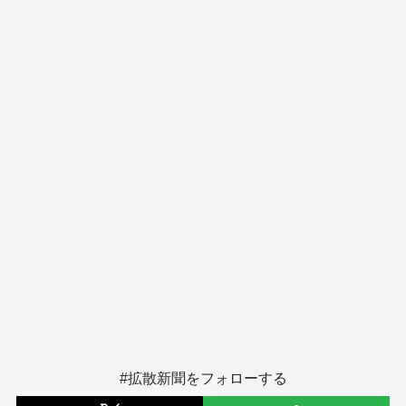
o
s
g
o
er
k
#拡散新聞をフォローする