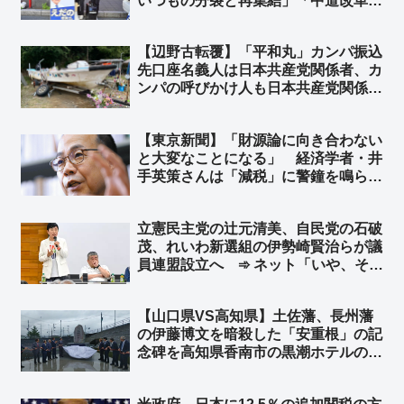
いつもの分裂と再集結」「中道改革連
合にはもう戻らないという強い意志を
感じる」
【辺野古転覆】「平和丸」カンパ振込
先口座名義人は日本共産党関係者、カ
ンパの呼びかけ人も日本共産党関係
者 もちろん「平和丸」船長も日本共
産党関係者 ➾ ネット「マスゴミ『報
【東京新聞】「財源論に向き合わない
道しない自由を発動しまーー
と大変なことになる」 経済学者・井
す！！』」
手英策さんは「減税」に警鐘を鳴ら
す ➾ ネット「東京新聞が好みそうな
経済学者さんやなｗ」「つまり、この
立憲民主党の辻元清美、自民党の石破
人の言うことの反対が正しいってこと
茂、れいわ新選組の伊勢崎賢治らが議
だよね」「引き算しかしない経済学者
員連盟設立へ ➾ ネット「いや、その
w」
メンツでそのまま新党作れよw」「ど
うせなら岩屋毅と村上誠一郎も入れて
【山口県VS高知県】土佐藩、長州藩
やってくれ」
の伊藤博文を暗殺した「安重根」の記
念碑を高知県香南市の黒潮ホテルの敷
地内に建立 ➾ ネット「安倍元首相を
暗殺した山上徹也の記念碑を立てるよ