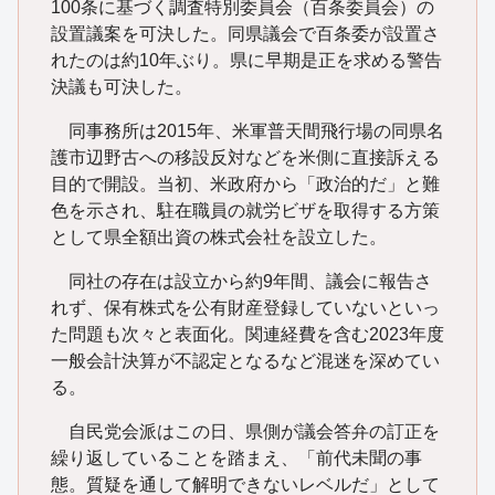
100条に基づく調査特別委員会（百条委員会）の
設置議案を可決した。同県議会で百条委が設置さ
れたのは約10年ぶり。県に早期是正を求める警告
決議も可決した。
同事務所は2015年、米軍普天間飛行場の同県名
護市辺野古への移設反対などを米側に直接訴える
目的で開設。当初、米政府から「政治的だ」と難
色を示され、駐在職員の就労ビザを取得する方策
として県全額出資の株式会社を設立した。
同社の存在は設立から約9年間、議会に報告さ
れず、保有株式を公有財産登録していないといっ
た問題も次々と表面化。関連経費を含む2023年度
一般会計決算が不認定となるなど混迷を深めてい
る。
自民党会派はこの日、県側が議会答弁の訂正を
繰り返していることを踏まえ、「前代未聞の事
態。質疑を通して解明できないレベルだ」として