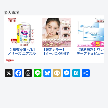
楽天市場
X
F
T
Li
Bl
M
M
H
共
a
hr
n
u
ixi
e
at
有
c
e
e
e
ss
e
e
a
sk
e
n
b
d
y
n
a