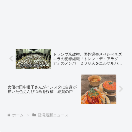
トランプ米政権、国外退去させたベネズ
エラの犯罪組織「トレン・デ・アラグ
ア」のメンバー２３８人をエルサルバド
ルに移送、エルサルバドルが刑務所に収
監 1798年制定の「敵性外国人法」適
用 ⇒ ネットの反応「刑務所のアウトソ
ーシングやな」
女優の田中道子さんがインスタに自身が
描いた色えんぴつ画を投稿 絶賛の声
ホーム
経済最新ニュース