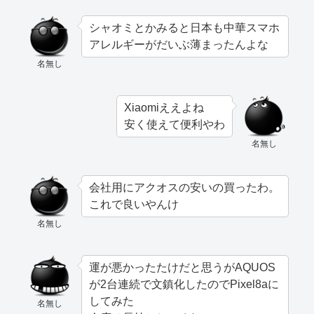
シャオミとかみると日本も中華スマホ
アレルギーがだいぶ薄まったんよな
名無し
Xiaomiええよね
安く使えて便利やわ
名無し
会社用にアクオスの安いの買ったわ。
これで良いやんけ
名無し
運が悪かったたけだと思うがAQUOS
が2台連続で文鎮化したのでPixel8aに
してみた
名無し