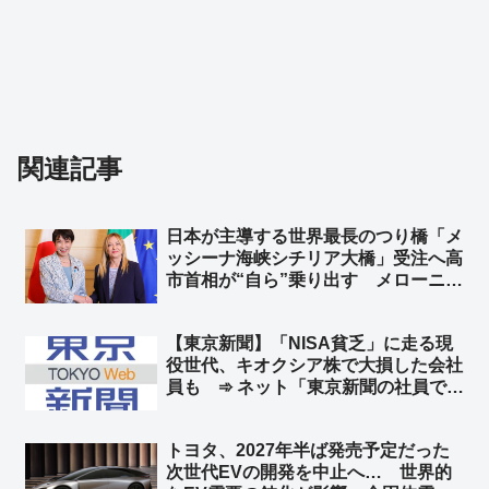
関連記事
日本が主導する世界最長のつり橋「メ
ッシーナ海峡シチリア大橋」受注へ高
市首相が“自ら”乗り出す メローニ首
相に高市首相「両国の経済協力を象徴
するランドマークとなることを願う」
【東京新聞】「NISA貧乏」に走る現
総延長は3,666メートル 総工費135
役世代、キオクシア株で大損した会社
億ユーロ（約2兆5,100億円）
員も ➾ ネット「東京新聞の社員で損
した奴がいるんだろうなww」「じゃ
あ今こそキオクシア買い時だろ」
トヨタ、2027年半ば発売予定だった
次世代EVの開発を中止へ… 世界的