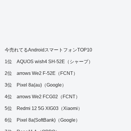
今売れてるAndroidスマートフォンTOP10
1位 AQUOS wish4 SH-52E（シャープ）
2位 arrows We2 F-52E（FCNT）
3位 Pixel 8a(au)（Google）
4位 arrows We2 FCG02（FCNT）
5位 Redmi 12 5G XIG03（Xiaomi）
6位 Pixel 8a(SoftBank)（Google）