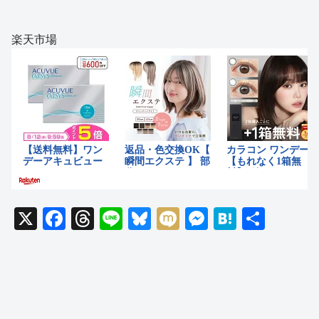
楽天市場
X
F
T
Li
Bl
M
M
H
共
a
hr
n
u
ixi
e
at
有
c
e
e
e
ss
e
e
a
sk
e
n
b
d
y
n
a