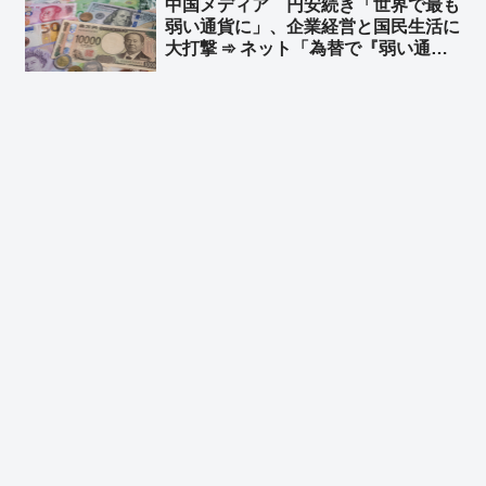
中国メディア 円安続き「世界で最も
屋乱立しすぎ マズい居酒屋チェーン
弱い通貨に」、企業経営と国民生活に
多すぎ」
大打撃 ➾ ネット「為替で『弱い通
貨』と言ってる時点でバカ」「言って
ることが日本の左翼と同じだなw 要す
るに経済オンチ」