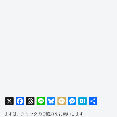
X
F
T
Li
Bl
M
M
H
共
a
hr
n
u
ixi
e
at
有
まずは、クリックのご協力をお願いします