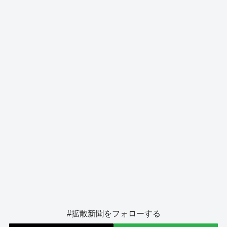
o
s
g
o
er
k
#拡散新聞をフォローする