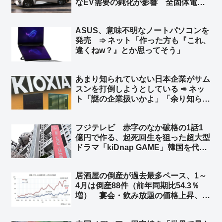
なEV需要の鈍化が影響 全固体電池
など先端技術の開発は継続 ➾ ネット
「このデザインでハイブリッド車を生
ASUS、意味不明なノートパソコンを
産すればバカ売れ間違いなし」
発売 ➾ ネット「作った方も『これ、
違くねw？』とか思ってそう」
あまり知られていない日本企業がサム
スンを打倒しようとしている ➾ ネッ
ト「謎の企業扱いかよ」「余り知らな
い？ キオクシア＝東芝の半導体部門
からだぜ？」
フジテレビ 赤字のなか破格の1話1
億円で作る、起死回生を狙った超大型
ドラマ「kiDnap GAME」韓国を代表
する人気俳優イ・ジュンギや台湾の人
気女優アリス・クー、香港からは人気
居酒屋の倒産が過去最多ペース、1～
ボーイズグループ起用 ➾ ネット「フ
4月は倒産88件（前年同期比54.3％
ジの凋落を象徴するようなキャスト
増） 宴会・飲み放題の価格上昇、客
w」
離れ誘発も ➾ ネット「4か月で全国
で88件って… 少なくね？」「居酒