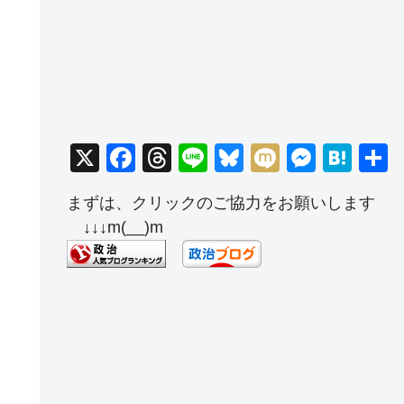
X
F
T
Li
Bl
M
M
H
a
hr
n
u
ixi
e
at
まずは、クリックのご協力をお願いします
c
e
e
e
ss
e
↓↓↓m(__)m
e
a
sk
e
n
b
d
y
n
a
o
s
g
o
er
k