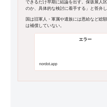
できるだけ早期に結論を出す。保坂展人区
のか、具体的な検討に着手する」と答弁
国は旧軍人・軍属や遺族には恩給など総額
は補償していない。
エラー
nordot.app