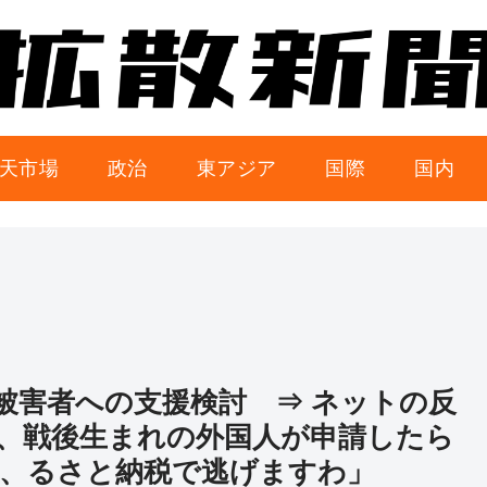
天市場
政治
東アジア
国際
国内
被害者への支援検討 ⇒ ネットの反
、戦後生まれの外国人が申請したら
、るさと納税で逃げますわ」