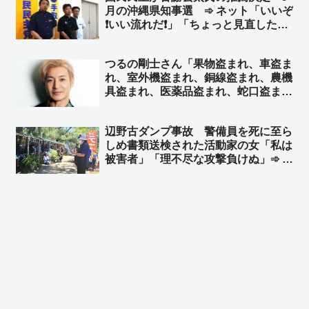
月の沖縄県知事選 ➾ ネット「いいぞ
❗いい流れだ❗」「ちょっと見直したわ
よ😊」「日本国民みんなで玉城デニー
を倒しにいこうぜ❗」
つるの剛士さん「果物盗まれ、車盗ま
れ、室外機盗まれ、銅線盗まれ、農機
具盗まれ、医薬品盗まれ、蛇口盗ま
れ、米盗まれ、賽銭盗まれ、仏具盗ま
れ…」➾ ほんこんさんん「そして国が
辺野古ダンプ事故 警備員を死に至ら
盗まれる」➾ ネット「国が壊れていく
しめ書類送検された活動家の女「私は
のって、あまりにも簡単ですね」
被害者」「理不尽な攻撃負けぬ」➾ ネ
ット「誰が見ても死亡した警備員さん
が被害者だろ」「こんな無茶苦茶なこ
と言ってる集会の写真で玉城デニーの
旗が風でなびいてるねー」