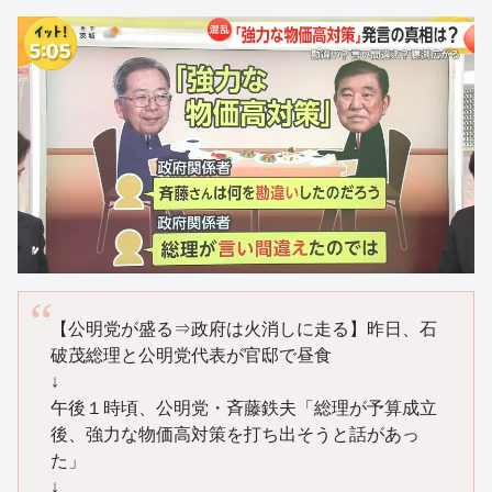
【公明党が盛る⇒政府は火消しに走る】昨日、石
破茂総理と公明党代表が官邸で昼食
↓
午後１時頃、公明党・斉藤鉄夫「総理が予算成立
後、強力な物価高対策を打ち出そうと話があっ
た」
↓