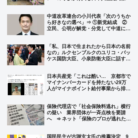
者 もちろん「平和丸」船長も日本共
産党関係者 ➾ ネット「マスゴミ『報
中道改革連合の小川代表「次のうちか
道しない自由を発動しまーー
ら好きなの選べ」⇒ ①新党結成 ②
す！！』」
立民、公明が解党・分党して中道に合
流 ③立民、公明の参院議員が離党し
て中道に入党 ④3党が存続したまま
「私、日本で生まれたから日本の名前
国会での態度を一本化する ➾ ネット
なの」ルクセンブルクのユリコ・バッ
「➄中道解党、立憲と公明に戻る」
ケス国防大臣、小泉防衛大臣に話す
※ユリコ・バッケス氏（Yuriko
Backes）は神戸生まれ ➾ ネット
日本共産党「これは酷い… 京都市で
「『僕も日本で生まれたからずっと日
マイナンバーカードを持たない29万
本の名前なんです』って返して欲し
人がマイナポイント給付事業から排除
い」
された」➾ ネット「ガソリン車買って
ＥＶ補助金もらえないって言ってる奴
保険代理店で「社会保険料逃れ」横行
と同レベル」「Ｔポイントカード持っ
の疑い 業界団体が一斉点検を要請
てないけどＴポイントくださいｗｗ」
へ ➾ ネット「保険のプロが逃れたく
なる保険」「これ心当たりある… 保
険代理店に限ったことじゃないと思
国民民主が古謝玄太氏の推薦決定 9
う」