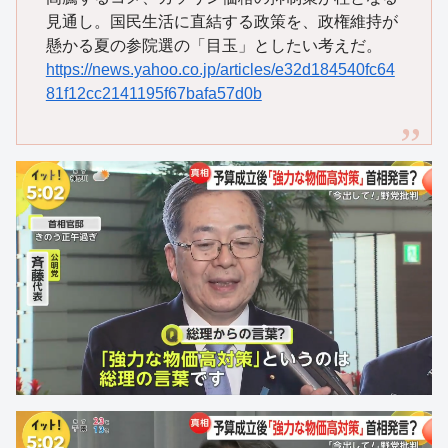
見通し。国民生活に直結する政策を、政権維持が
懸かる夏の参院選の「目玉」としたい考えだ。
https://news.yahoo.co.jp/articles/e32d184540fc64
81f12cc2141195f67bafa57d0b