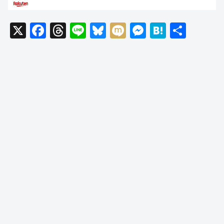
X
F
T
Li
Bl
M
M
H
共
a
hr
n
u
ixi
e
at
有
c
e
e
e
ss
e
e
a
sk
e
n
b
d
y
n
a
o
s
g
o
er
k