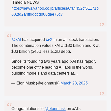
ITmedia NEWS
https://news.yahoo.co.jp/articles/6fa4452cf51171b
632fd2a4ff9ddcd806dae76c7
@xAI
has acquired
@X
in an all-stock transaction.
The combination values xAI at $80 billion and X at
$33 billion ($45B less $12B debt).
Since its founding two years ago, xAI has rapidly
become one of the leading AI labs in the world,
building models and data centers at…
— Elon Musk (@elonmusk)
March 28, 2025
Congratulations to
@elonmusk
on xAI's