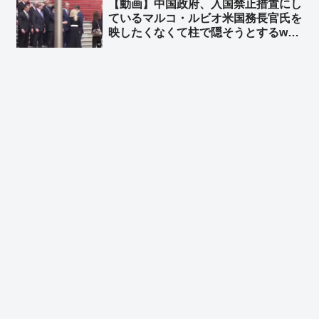
【動画】中国政府、入国禁止措置にし
いよね？」
ているマルコ・ルビオ米国務長官氏を
映したくなくて柱で隠そうとするw
柱も合成の可能性w ➾ ネット「ルビオ
だけ会食時におかず一品減らされそう
w」