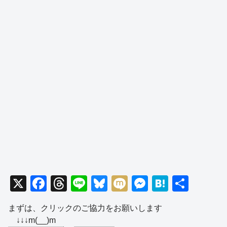
X
F
T
Li
Bl
M
M
H
共
a
hr
n
u
ixi
e
at
有
まずは、クリックのご協力をお願いします
c
e
e
e
ss
e
↓↓↓m(__)m