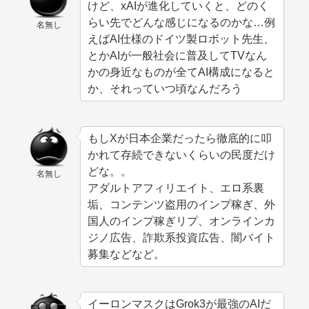
けど、xAIが進化していくと、どのく
らい先でどんな感じになるのかな…例
名無し
えばAI仕様のドイツ製ロボット先生、
とかAIが一般社会に普及してTVなん
かの身近なものが全てAI構成になると
か、それっていつ頃なんだろう
もしXが日本企業だったら徹底的に叩
かれて存続できないくらいの民度だけ
どな。。
名無し
アダルトアフィリエイト、エロ系裏
垢、コンテンツ盗用のインプ稼ぎ、外
国人のインプ稼ぎリプ、オンラインカ
ジノ広告、詐欺系投資広告、闇バイト
募集などなど。
イーロンマスクはGrok3が最強のAIだ