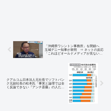
「沖縄県ワシントン事務所」を閉鎖へ
玉城デニー知事が表明 ⇒ ネットの反応
「これほどオールドメディアが見ないふ
りし続けた百条委員会も珍しい」
クアルコム日本法人元社長でソフトバン
ク元副社長の松本氏「事実と論理では全
く反論できない『アンチ斎藤』の人たち
のレベルの低さ」「私の年齢を上げつら
って侮辱してきますが、兵庫県知事選で
は、若い人ほど『斎藤支持』、高齢者ほ
ど『アンチ斎藤』」