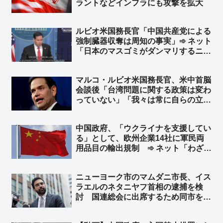
ラントなどインフラにも攻撃を拡大
ルビオ米国務長官「中国共産党による
強制臓器収奪は周知の事実」➾ ネット
「日本のマスゴミがダンマリするニュ
ースですわｗｗ」
マルコ・ルビオ米国務長官、米中首脳
会談後「台湾問題に関する政策は変わ
っていない」「我々は常に自らの立場
を明確にしている」と発言 台湾外交
部長が米国に謝意 ➾ ネット「日本の
中国政府、「ウクライナを支援してい
マスゴミさんによると、米中会談で日
る」として、欧州企業14社に軍民両
本と台湾は梯子を外された設定なのに
用品目の輸出規制 ➾ ネット「わざわ
ｗ」
ざ日本の味方作ってくれるのかよｗ」
「セルフ包囲網構築しつつあるなｗ」
ニューヨーク市のマムダニ市長、イス
ラエルのネタニヤフ首相の逮捕を検
討 国連総会に出席するため同市を訪
れた時に逮捕 ➾ ネット「で、プーチ
ンにも逮捕状出てるけど、同じ事しな