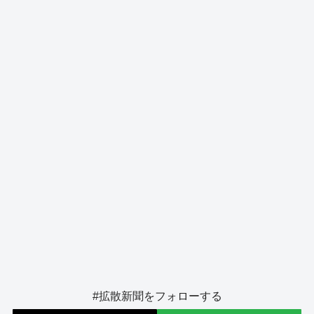
b
d
y
n
a
o
s
g
o
er
k
#拡散新聞をフォローする