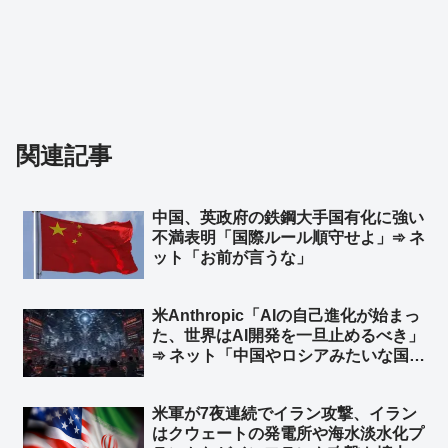
関連記事
中国、英政府の鉄鋼大手国有化に強い
不満表明「国際ルール順守せよ」➾ ネ
ット「お前が言うな」
米Anthropic「AIの自己進化が始まっ
た、世界はAI開発を一旦止めるべき」
➾ ネット「中国やロシアみたいな国が
ある限り無理だな」「映画化まったな
し！」
米軍が7夜連続でイラン攻撃、イラン
はクウェートの発電所や‌海水淡水化プ