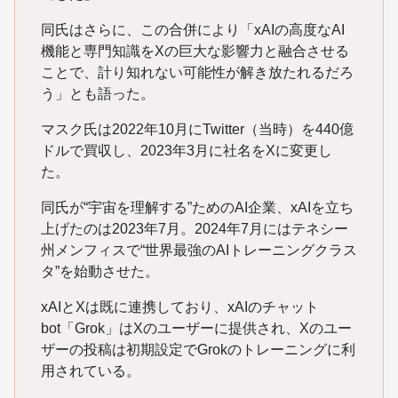
同氏はさらに、この合併により「xAIの高度なAI
機能と専門知識をXの巨大な影響力と融合させる
ことで、計り知れない可能性が解き放たれるだろ
う」とも語った。
マスク氏は2022年10月にTwitter（当時）を440億
ドルで買収し、2023年3月に社名をXに変更し
た。
同氏が“宇宙を理解する”ためのAI企業、xAIを立ち
上げたのは2023年7月。2024年7月にはテネシー
州メンフィスで“世界最強のAIトレーニングクラス
タ”を始動させた。
xAIとXは既に連携しており、xAIのチャット
bot「Grok」はXのユーザーに提供され、Xのユー
ザーの投稿は初期設定でGrokのトレーニングに利
用されている。