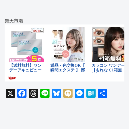
楽天市場
X
F
T
Li
Bl
M
M
H
共
a
hr
n
u
ixi
e
at
有
c
e
e
e
ss
e
e
a
sk
e
n