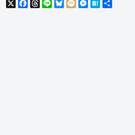
X
F
T
Li
Bl
M
M
H
共
a
hr
n
u
ixi
e
at
有
c
e
e
e
ss
e
e
a
sk
e
n
b
d
y
n
a
o
s
g
o
er
k