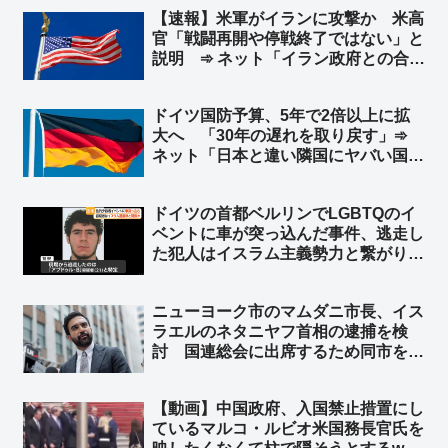
し！」
【速報】米軍がイランに攻撃か 米高
官「戦闘再開や停戦終了ではない」と
説明 ➾ ネット「イラン政府との合意
は守られているが、イラン革命防衛隊
は別ということか」
ドイツ国防予算、5年で2倍以上に拡
大へ 「30年の遅れを取り戻す」➾
ネット「日本と違い隣国にヤバい国が
無くてもこうだからな」
ドイツの首都ベルリンでLGBTQのイ
ベントに車が突っ込んだ事件、逃走し
た犯人はイスラム主義勢力と繋がり
➾ ネット「左翼『差別主義者の右翼に
よる犯行だろ！』→ 『えっ？…イス
ニューヨーク市のマムダニ市長、イス
ラム…』→『……』←この展開だろ
ラエルのネタニヤフ首相の逮捕を検
ww」
討 国連総会に出席するため同市を訪
れた時に逮捕 ➾ ネット「で、プーチ
ンにも逮捕状出てるけど、同じ事しな
【動画】中国政府、入国禁止措置にし
いよね？」
ているマルコ・ルビオ米国務長官氏を