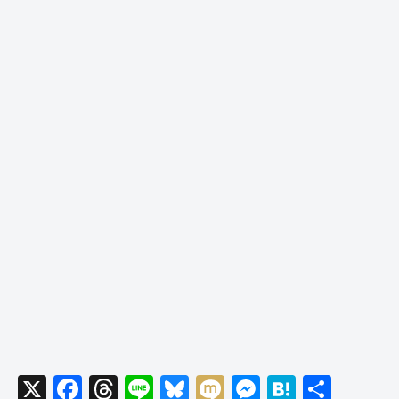
X
F
T
Li
Bl
M
M
H
共