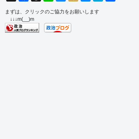
a
hr
n
u
ixi
e
at
有
まずは、クリックのご協力をお願いします
c
e
e
e
ss
e
↓↓↓m(__)m
e
a
sk
e
n
b
d
y
n
a
o
s
g
o
er
k