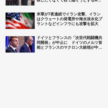
映したくなくて柱で隠そうとするw
柱も合成の可能性w ➾ ネット「ルビオ
だけ会食時におかず一品減らされそう
米軍が7夜連続でイラン攻撃、イラン
w」
はクウェートの発電所や‌海水淡水化プ
ラントなどインフラにも攻撃を拡大
ドイツとフランスの「次世代戦闘機共
同開発」が中止に ドイツのメルツ首
相とフランスのマクロン大統領が中止
することで合意 ➾ ネット「で、ドイ
ツが日英伊の次世代戦闘機開発に相乗
りという流れ？」