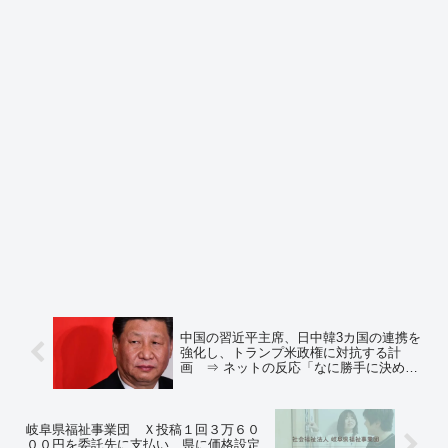
中国の習近平主席、日中韓3カ国の連携を
強化し、トランプ米政権に対抗する計
画 ⇒ ネットの反応「なに勝手に決めて
んだよ」「石破や岩屋は嬉ションしそう
ｗｗ」
岐阜県福祉事業団 Ｘ投稿１回３万６０
００円を委託先に支払い 県に価格設定