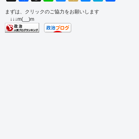
a
hr
n
u
ixi
e
at
有
まずは、クリックのご協力をお願いします
c
e
e
e
ss
e
↓↓↓m(__)m
e
a
sk
e
n
b
d
y
n
a
o
s
g
o
er
k