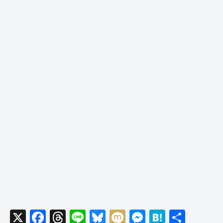
X
F
T
Li
Bl
M
M
H
共