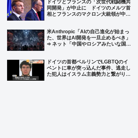
ドイツとフランスの「次世代戦闘機共
w」
同開発」が中止に ドイツのメルツ首
相とフランスのマクロン大統領が中止
することで合意 ➾ ネット「で、ドイ
ツが日英伊の次世代戦闘機開発に相乗
米Anthropic「AIの自己進化が始まっ
りという流れ？」
た、世界はAI開発を一旦止めるべき」
➾ ネット「中国やロシアみたいな国が
ある限り無理だな」「映画化まったな
し！」
ドイツの首都ベルリンでLGBTQのイ
ベントに車が突っ込んだ事件、逃走し
た犯人はイスラム主義勢力と繋がり
➾ ネット「左翼『差別主義者の右翼に
よる犯行だろ！』→ 『えっ？…イス
ラム…』→『……』←この展開だろ
ww」