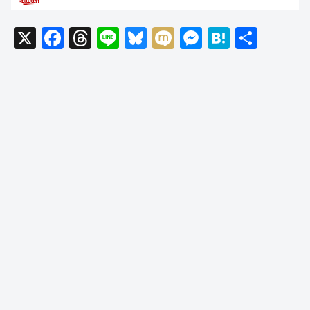
X
F
T
Li
Bl
M
M
H
共
a
hr
n
u
ixi
e
at
有
c
e
e
e
ss
e
e
a
sk
e
n
b
d
y
n
a
o
s
g
o
er
k