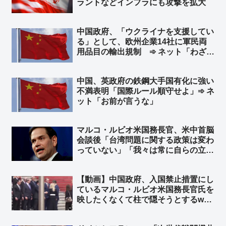
ラントなどインフラにも攻撃を拡大
中国政府、「ウクライナを支援してい
る」として、欧州企業14社に軍民両
用品目の輸出規制 ➾ ネット「わざわ
ざ日本の味方作ってくれるのかよｗ」
「セルフ包囲網構築しつつあるなｗ」
中国、英政府の鉄鋼大手国有化に強い
不満表明「国際ルール順守せよ」➾ ネ
ット「お前が言うな」
マルコ・ルビオ米国務長官、米中首脳
会談後「台湾問題に関する政策は変わ
っていない」「我々は常に自らの立場
を明確にしている」と発言 台湾外交
部長が米国に謝意 ➾ ネット「日本の
【動画】中国政府、入国禁止措置にし
マスゴミさんによると、米中会談で日
ているマルコ・ルビオ米国務長官氏を
本と台湾は梯子を外された設定なのに
映したくなくて柱で隠そうとするw
ｗ」
柱も合成の可能性w ➾ ネット「ルビオ
だけ会食時におかず一品減らされそう