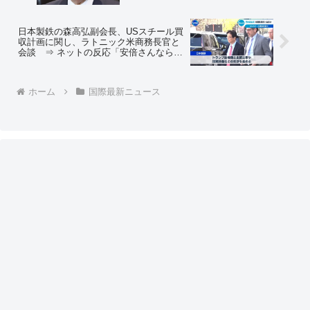
中政権のトップの言うことをアメリカが
聞いてくれるとでも？」
日本製鉄の森高弘副会長、USスチール買
収計画に関し、ラトニック米商務長官と
会談 ⇒ ネットの反応「安倍さんなら政
府で全面バックアップしてくれるのに、
孤独の戦いだな」
ホーム
国際最新ニュース