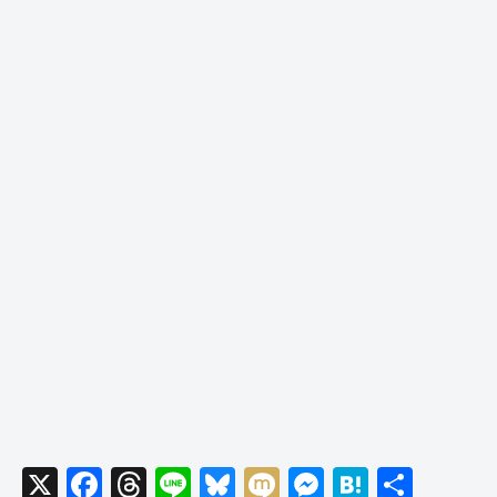
X
F
T
Li
Bl
M
M
H
共