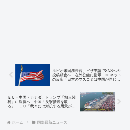
ルビオ米国務長官、ビザ申請でSNSへの
投稿精査へ 在外公館に指示 ⇒ ネット
の反応「日本のマスコミは中国が同じこ
とやってるのは批判しないけど、これは
批判すると予想」
ＥＵ・中国・カナダ、トランプ「相互関
税」に報復へ 中国「反撃措置を取
る」 ＥＵ「我々には対抗する用意があ
る」 カナダ「対抗措置講じる」⇒ ネッ
トの反応「どこも自国民へのセルフ経済
制裁をやるのかｗ」
ホーム
国際最新ニュース