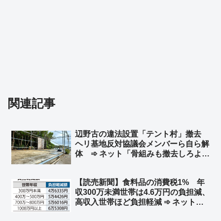
関連記事
辺野古の違法設置「テント村」撤去
ヘリ基地反対協議会メンバーら自ら解
体 ➾ ネット「骨組みも撤去しろよ」
「ほとぼり冷めるまでだろな」
【読売新聞】食料品の消費税1% 年
収300万未満世帯は4.6万円の負担減、
高収入世帯ほど負担軽減 ➾ ネット
「まーた財務省に都合のいいように印