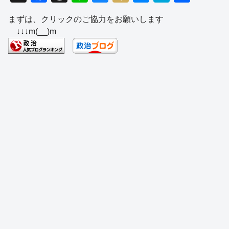
a
hr
n
u
ixi
e
at
有
まずは、クリックのご協力をお願いします
c
e
e
e
ss
e
↓↓↓m(__)m
e
a
sk
e
n
b
d
y
n
a
o
s
g
o
er
k