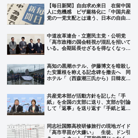
象操作してるw そういうのは％で見る
【毎日新聞】自由求め来日 在留中国
んやで？ｗ 300万未満世帯なら1.5%
人に危機感 ビザ厳格化に「中国共産
の恩恵、1000万世帯なら0.6%の恩
党の一党支配とは違う、日本の自由に
恵」
憧れていたのに」「排除されてしま
う」➾ ネット「毎日新聞含む日本の左
中道改革連合・立憲民主党・公明党
翼に言わせれば日本は自由じゃないら
「高市政権の国会軽視が混乱を招いて
しいよ？w」
いる。会期延長せざるを得なくなって
いる責任を追及したい」➾ ネット「そ
れはお前らのだろーーーーｗｗｗｗｗ
高知の黒潮ホテル、伊藤博文を暗殺し
ｗｗｗｗ」
た安重根を称える記念碑を撤去へ 同
ホテル「（西森潮三氏から）日韓友好
を象徴する碑との説明を受けていた」
➾ ネット「安倍晋三元首相を暗殺した
共産党本部が活動方針を記した「手
山上徹也を称える記念碑と同義だから
紙」を全国の支部に送り、支部が討論
な」
して「返事」を送り返す「手紙と返
事」運動の返信率が6月1日現在でわ
ずか16.2％… ネット「意見すると吊
同志社国際高校研修旅行の現地ガイド
るされると思ってるんだろ」「デモと
「高市早苗が大嫌い」 生徒、ドン引
違って、こういう数字は盛らないんだ