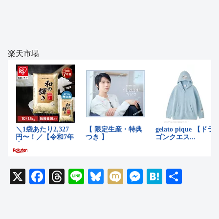
楽天市場
X
F
T
Li
Bl
M
M
H
共
a
hr
n
u
ixi
e
at
有
c
e
e
e
ss
e