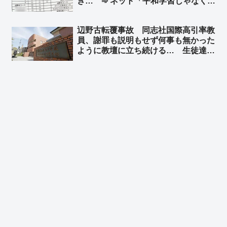
き… ➾ ネット「平和学習じゃなくて
な」
思想洗脳教育だろ」「そのバスの車内
で、学校側の引率教師がどのような対
辺野古転覆事故 同志社国際高引率教
応をしたのかが気になるところ」
員、謝罪も説明もせず何事も無かった
ように教壇に立ち続ける… 生徒達
「不快」「気分が悪くなる」➾ ネット
「で、口を開くと『人権』だの『平
和』だの… 左翼はこんなんばっか」