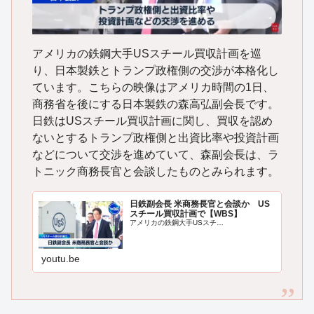
アメリカの鉄鋼大手USスチール買収計画を巡
り、日本製鉄とトランプ政権側の交渉が本格化し
ています。こちらの映像はアメリカ時間の1日、
商務省を後にする日本製鉄の森高弘副会長です。
日鉄はUSスチール買収計画に関し、買収を認め
ないとするトランプ政権側と出資比率や投資計画
などについて交渉を進めていて、森副会長は、ラ
トニック商務長官と会談したものとみられます。
日鉄副会長 米商務長官と会談か US
スチール買収計画で【WBS】
アメリカの鉄鋼大手USスチ…
youtu.be