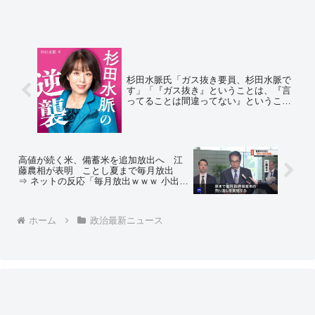
杉田水脈氏「ガス抜き要員、杉田水脈で
す」「『ガス抜き』ということは、『言
ってることは間違ってない』ということ
で、お墨付きを頂けていると思います」
⇒ ネットの反応「全くもってその通り」
高値が続く米、備蓄米を追加放出へ 江
藤農相が表明 ことし夏まで毎月放出
⇒ ネットの反応「毎月放出ｗｗｗ 小出し
にして高値が崩れないように調整するん
かｗ」「そしてまた秋には備蓄を始める
んだろ？」
ホーム
政治最新ニュース