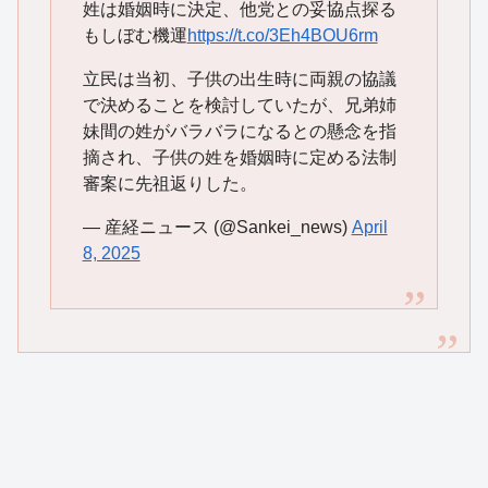
姓は婚姻時に決定、他党との妥協点探る
もしぼむ機運
https://t.co/3Eh4BOU6rm
立民は当初、子供の出生時に両親の協議
で決めることを検討していたが、兄弟姉
妹間の姓がバラバラになるとの懸念を指
摘され、子供の姓を婚姻時に定める法制
審案に先祖返りした。
— 産経ニュース (@Sankei_news)
April
8, 2025