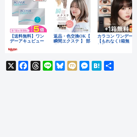
X
F
T
Li
Bl
M
M
H
共
a
hr
n
u
ixi
e
at
有
c
e
e
e
ss
e
e
a
sk
e
n
b
d
y
n
a
o
s
g
o
er
k