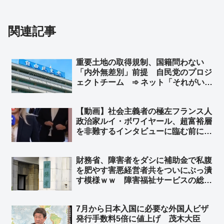
関連記事
重要土地の取得規制、国籍問わない
「内外無差別」前提 自民党のプロジ
ェクトチーム ➾ ネット「それがい
い。外国勢力と結託して日本人名義で
土地を買うことなんか容易に想像でき
【動画】社会主義者の極左フランス人
る」「党内に外国人限定を求める
政治家ルイ・ボワイヤール、超富裕層
声？… どんだけ頭タンポポだよ」
を非難するインタビューに臨む前に、
800万円のロレックス腕時計をこっそ
り外す ➾ ネット「社会主義の忠実な
財務省、障害者をダシに補助金で私腹
実践者である」
を肥やす害悪経営者共をついにぶっ潰
す模様ｗｗ 障害福祉サービスの総費
用額が2024年度時点で4兆2000億円に
達し、10年で約2倍、児童発達支援と
7月から日本入国に必要な外国人ビザ
放課後等デイサービスの事業所数が4
発行手数料5倍に値上げ 茂木大臣
倍に増加していることを問題視