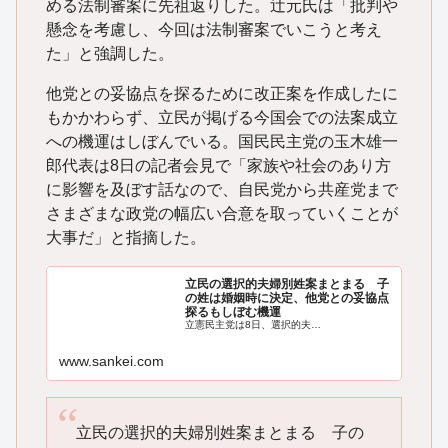
める法制審案に先祖返りした。辻元氏は「批判や
懸念を考慮し、今回は法制審案でいこうと考え
た」と強調した。
他党との妥協点を探るために改正案を作成したに
もかかわらず、立民が掲げる今国会での法案成立
への機運はしぼんでいる。国民民主党の玉木雄一
郎代表は8日の記者会見で「家族や社会のあり方
に影響を及ぼす話なので、自民党から共産党まで
さまざまな政党の幅広い合意を取っていくことが
大事だ」と指摘した。
立民の選択的夫婦別姓案まとまる 子
の姓は婚姻時に決定、他党との妥協点
探るもしぼむ機運
立憲民主党は8日、選択的夫…
www.sankei.com
立民の選択的夫婦別姓案まとまる 子の