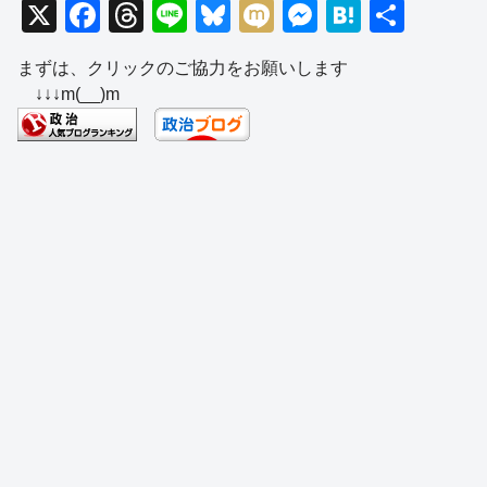
X
F
T
Li
Bl
M
M
H
共
a
hr
n
u
ixi
e
at
有
まずは、クリックのご協力をお願いします
c
e
e
e
ss
e
↓↓↓m(__)m
e
a
sk
e
n
b
d
y
n
a
o
s
g
o
er
k