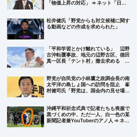
「物価上昇の対応」 ➾ ネット「日本
での犯罪数に応じて、国ごとに毎年増
えるようにしたらええねん」
松井健氏「野党からも対立候補に関す
る動画などの作成を求められた」
「平和学習とかけ離れている」 辺野
古沖転覆事故、地元の辺野古区、徳田
真一区長「テント村」撤去求める ➾
ネット「辺野古反基地活動家らに地元
の人間はおらず、辺野古住民らから嫌
野党が自民党の小林鷹之政調会長の南
われてることをもっと報道すべき」
太平洋の島しょ国への訪問を阻止 峯
「区長がんばれ！」
村健司氏「野党は、国会内の見せ場を
国益より優先していると言わざるを得
ない」 門田隆将氏「特に国民民主党
沖縄平和祈念式典で記者たちも喪服で
への失望は計り知れない」
黒づくめの中、ただ一人、白一色の某
新聞記者兼YouTuberのアノ人 ➾ ネッ
ト「TPOすらわからないから迷惑系ジ
ャーナリストなのですw」