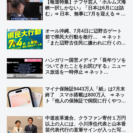
【報道特集】ナフサ芸人「ホルムズ海
峡一択しかない」「日本は6月には詰
む」➾ 日本、無事に7月を迎える ➾ ネ
ット「専門家から左翼活動家になった
日w デモに参加する日も近いw」
オール沖縄、7月4日に辺野古ゲート
前で県民大行動を敢行… ➾ ネット
「また辺野古住民に嫌われに行くの
か」「懲りねー奴らだな」
ハンガリー国営メディア「長年ウソを
ついてきたことをお詫びする」ニュー
ス放送を一時停止 ➾ ネット
「NHK『うちだけじゃなかったw』」
「日本のメディアは長年ついてきた
マイナ保険証9443万人「紙」は7月末
『国の借金〇〇〇〇兆円、国民一人あ
終了 スマホ搭載は800万人 ➾ ネッ
たり〇〇〇万円の借金』というウソを
ト「他人の保険証で病院に行くやつ、
いつ謝罪するの？」
7月に詰むw」
中道改革連合、クラファン寄付１万円
以上の人には、小川淳也代表と山本香
苗代表代行の直筆サインが入った写真