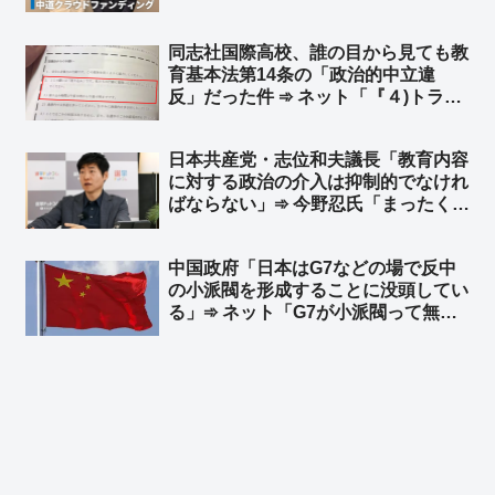
付き名刺を郵送 どうだ、うらやまし
いかw
同志社国際高校、誰の目から見ても教
育基本法第14条の「政治的中立違
反」だった件 ➾ ネット「『４)トラブ
ルを起こさないよう心がけてくださ
い』 ← トラブル起こすために座り込
日本共産党・志位和夫議長「教育内容
みやってんのにｗ」
に対する政治の介入は抑制的でなけれ
ばならない」➾ 今野忍氏「まったく、
見事なくらいロジックが逆でしょ」
「平和丸の船長は共産党の公認候補で
中国政府「日本はG7などの場で反中
す。教育現場に政治、特定思想、政党
の小派閥を形成することに没頭してい
が介入していたのです」
る」➾ ネット「G7が小派閥って無理
があるぞ」「お前らだって、ジンバブ
エやミャンマーと極小派閥形成に没頭
してるじゃねーかww」