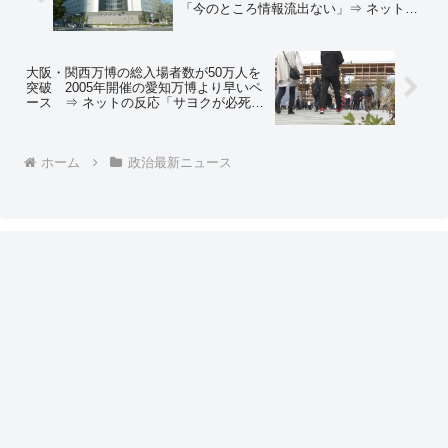
「今のところ情報流出ない」⇒ ネットの
反応「おい大阪府警、万博にゼレンスキ
ーが来るらしいぞ？ｗ」
大阪・関西万博の総入場者数が50万人を
突破 2005年開催の愛知万博より早いペ
ース ⇒ ネットの反応「サヨクが必死で
ネガキャンやってるのに何故ｗ」
ホーム
政治最新ニュース