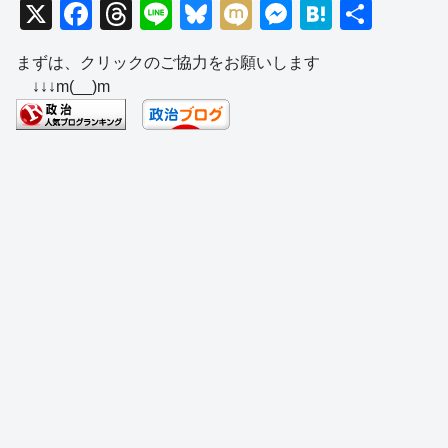
X
F
T
Li
Bl
M
M
H
共
a
hr
n
u
ixi
e
at
有
まずは、クリックのご協力をお願いします
c
e
e
e
ss
e
↓↓↓m(__)m
e
a
sk
e
n
b
d
y
n
a
o
s
g
o
er
k