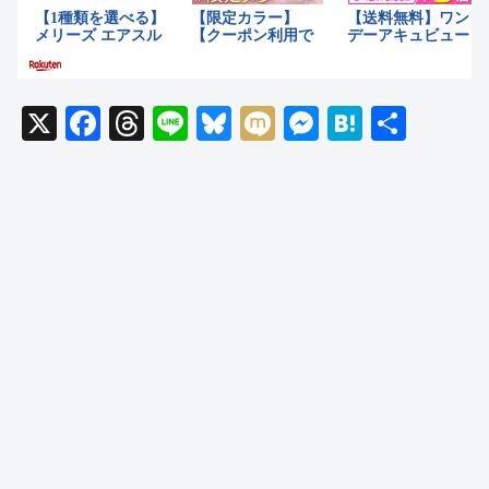
X
F
T
Li
Bl
M
M
H
共
a
hr
n
u
ixi
e
at
有
c
e
e
e
ss
e
e
a
sk
e
n
b
d
y
n
a
o
s
g
o
er
k