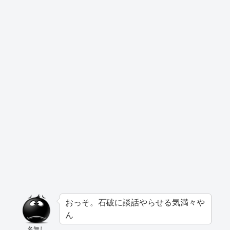
おっそ。石破に談話やらせる気満々や
ん
名無し