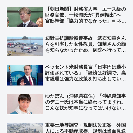
【朝日新聞】財務省人事 エース級の
財務官僚、一松旬氏が“異例転出”へ
官邸幹部「協力的でなかった」➾ ネッ
ト「緊縮・増税派にとってのエース級
だろ」「岸田政権で『増税請負人』っ
辺野古抗議船転覆事故 武石知華さん
て言われてた奴だな」「財務省のエー
らを引率した女性教員、知華さんの顔
ス＝国民の敵」
を知らなかったため、病院へ行っても
身元の確認ができず… ➾ ネット「引
率教師が同乗もしない、名簿もない、
ベッセント米財務長官「日本円は過小
顔も知らない、学校側は犯行現場に生
評価されている」「経済は好調で、高
徒を連れて行くだけ？」
市総理は強力な政策を打ち出してい
る」FOXのインタビューで ➾ ネッ
ト「”逆”口先介入ｗｗ」
ゆたぼん（沖縄県在住）「沖縄県知事
のデニー氏は本当に終わってますね。
こんな奴が知事になってはいけない」
➾ ネット「いっつも我々の気持ち代弁
してくれる17才だと？」
重要土地等調査・規制法改正案 外国
人による不動産取得、規制は当面見送