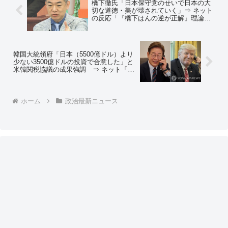
橋下徹氏「日本保守党のせいで日本の大
切な道徳・美が壊されていく」⇒ ネット
の反応「『橋下はんの逆が正解』理論で
保守党の勝ちでよろしいな？」「いま全
国から橋下と石破に『お前が言うな』の
お便り殺到中w」
韓国大統領府「日本（5500億ドル）より
少ない3500億ドルの投資で合意した」と
米韓関税協議の成果強調 ⇒ ネット「経
済規模の違いを考えれば、韓国は日本以
上の高負担w おめでとう」
ホーム
政治最新ニュース