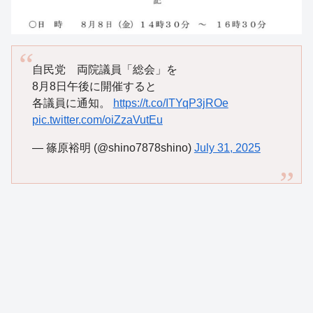
自民党 両院議員「総会」を
8月8日午後に開催すると
各議員に通知。
https://t.co/ITYqP3jROe
pic.twitter.com/oiZzaVutEu
— 篠原裕明 (@shino7878shino)
July 31, 2025