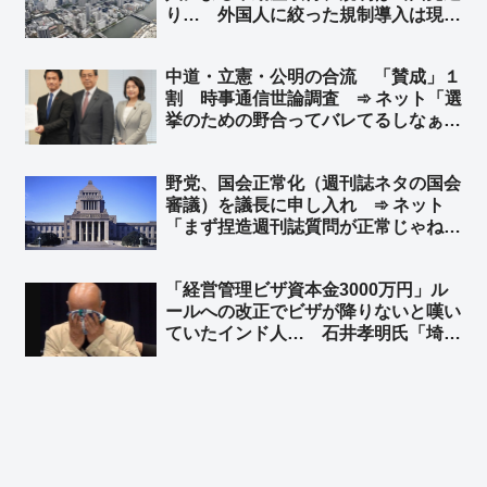
り… 外国人に絞った規制導入は現時
点で困難と判断 ➾ ネット「じゃあ
GATTを一旦抜けろよ」「日本人含め
中道・立憲・公明の合流 「賛成」１
て規制しろ」
割 時事通信世論調査 ➾ ネット「選
挙のための野合ってバレてるしなぁ」
「どうでもいいという選択肢があれば
９割いくだろ」
野党、国会正常化（週刊誌ネタの国会
審議）を議長に申し入れ ➾ ネット
「まず捏造週刊誌質問が正常じゃねえ
よ」「不登校の子供が『学校が迎えに
来い』と？」「自ら議席削減の必要性
「経営管理ビザ資本金3000万円」ル
を証明していくスタイル」
ールへの改正でビザが降りないと嘆い
ていたインド人… 石井孝明氏「埼玉
県政界筋からの話。ビザ規制強化前か
ら騒いでいるようで、『3000万円資
本金』のせいではなく別件の理由の
『やらかし』のようです」