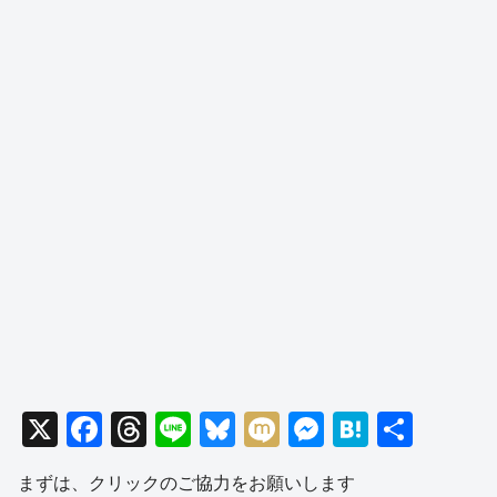
X
F
T
Li
Bl
M
M
H
共
a
hr
n
u
ixi
e
at
有
まずは、クリックのご協力をお願いします