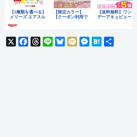
X
F
T
Li
Bl
M
M
H
共
a
hr
n
u
ixi
e
at
有
c
e
e
e
ss
e
e
a
sk
e
n
b
d
y
n
a
o
s
g
o
er
k