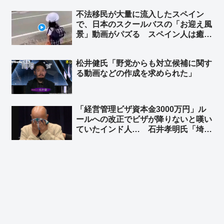
が被害者だろ」「こんな無茶苦茶なこ
不法移民が大量に流入したスペイン
と言ってる集会の写真で玉城デニーの
で、日本のスクールバスの「お迎え風
旗が風でなびいてるねー」
景」動画がパズる スペイン人は癒し
を求めているのか… ➾ スペイン人の
反応「この人たちは別の惑星の出身だ
松井健氏「野党からも対立候補に関す
ね…」「これは何光年も先の話だ」
る動画などの作成を求められた」
「経営管理ビザ資本金3000万円」ル
ールへの改正でビザが降りないと嘆い
ていたインド人… 石井孝明氏「埼玉
県政界筋からの話。ビザ規制強化前か
ら騒いでいるようで、『3000万円資
本金』のせいではなく別件の理由の
『やらかし』のようです」