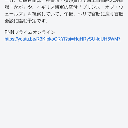
一方、石破首相は、神奈川・横須賀市で海上自衛隊の護衛
艦「かが」や、イギリス海軍の空母「プリンス・オブ・ウ
ェールズ」を視察していて、午後、ヘリで官邸に戻り首脳
会談に臨む予定です。
FNNプライムオンライン
https://youtu.be/R3KIpkoORYI?si=HqHRySU-lqUH6WM7