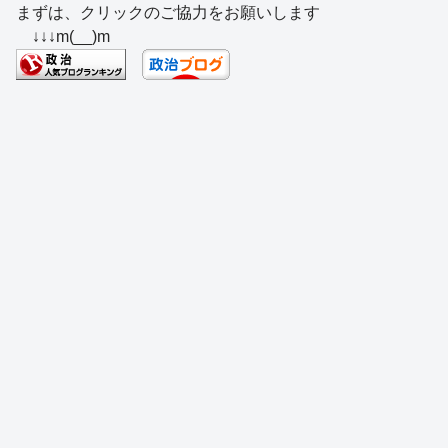
まずは、クリックのご協力をお願いします
c
e
e
e
ss
e
↓↓↓m(__)m
e
a
sk
e
n
b
d
y
n
a
o
s
g
o
er
k