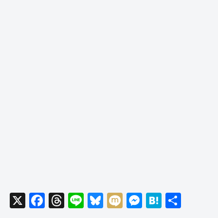
X
F
T
Li
Bl
M
M
H
共
a
hr
n
u
ixi
e
at
有