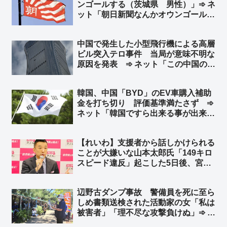
ンゴールする（茨城県 男性）」➾ ネ
ット「朝日新聞なんかオウンゴールで
ハットトリックだぞ？w」「オウンゴ
ールじゃねぇだろ、八百長試合だろ」
中国で発生した小型飛行機による高層
ビル突入テロ事件 当局が意味不明な
原因を発表 ➾ ネット「この中国のシ
ナリオを真顔で受け止める様になった
ら頭パだよな…」「察しろと言いたげ
韓国、中国「BYD」のEV車購入補助
な記事だなw」
金を打ち切り 評価基準満たさず ➾
ネット「韓国ですら出来る事が出来な
い日本」
【れいわ】支援者から話しかけられる
ことが大嫌いな山本太郎氏「149キロ
スピード違反」起こした5日後、宮崎
でもサーフィンを“おかわり”… レン
タカー代はちゃっかり党費精算 ➾ ネ
辺野古ダンプ事故 警備員を死に至ら
ット「こんな奴に心酔していた信者は
しめ書類送検された活動家の女「私は
いま何を想う？ｗ」
被害者」「理不尽な攻撃負けぬ」➾ ネ
ット「誰が見ても死亡した警備員さん