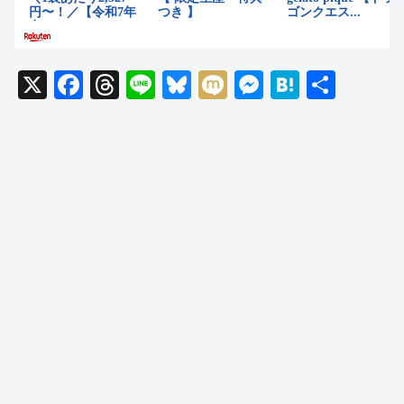
X
F
T
Li
Bl
M
M
H
共
a
hr
n
u
ixi
e
at
有
c
e
e
e
ss
e
e
a
sk
e
n
b
d
y
n
a
o
s
g
o
er
k