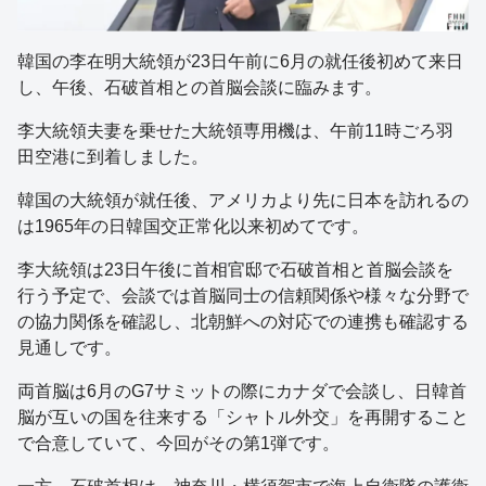
韓国の李在明大統領が23日午前に6月の就任後初めて来日
し、午後、石破首相との首脳会談に臨みます。
李大統領夫妻を乗せた大統領専用機は、午前11時ごろ羽
田空港に到着しました。
韓国の大統領が就任後、アメリカより先に日本を訪れるの
は1965年の日韓国交正常化以来初めてです。
李大統領は23日午後に首相官邸で石破首相と首脳会談を
行う予定で、会談では首脳同士の信頼関係や様々な分野で
の協力関係を確認し、北朝鮮への対応での連携も確認する
見通しです。
両首脳は6月のG7サミットの際にカナダで会談し、日韓首
脳が互いの国を往来する「シャトル外交」を再開すること
で合意していて、今回がその第1弾です。