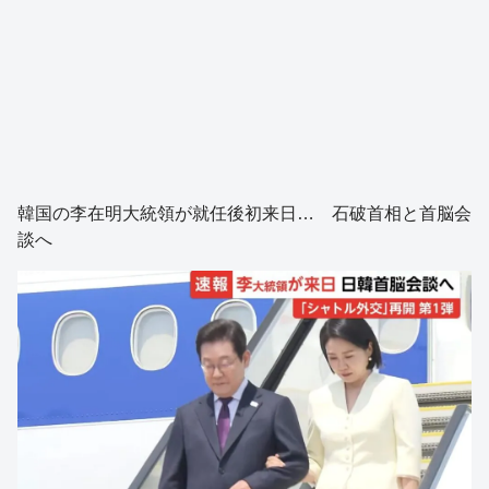
韓国の李在明大統領が就任後初来日… 石破首相と首脳会
談へ