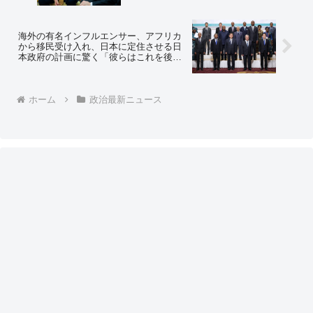
海外の有名インフルエンサー、アフリカ
から移民受け入れ、日本に定住させる日
本政府の計画に驚く「彼らはこれを後悔
するだろう」「これらの移民が日本のそ
れらの地域を第三世界に変える。これが
EUで起こった結果だ。日本の女性は夜に
出歩けなくなるだろう」
ホーム
政治最新ニュース