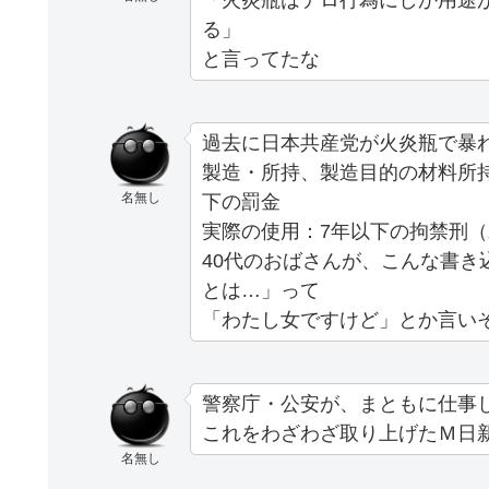
「火炎瓶はテロ行為にしか用途
る」
と言ってたな
過去に日本共産党が火炎瓶で暴
製造・所持、製造目的の材料所持
名無し
下の罰金
実際の使用：7年以下の拘禁刑
40代のおばさんが、こんな書き
とは…」って
「わたし女ですけど」とか言い
警察庁・公安が、まともに仕事
これをわざわざ取り上げたＭ日
名無し