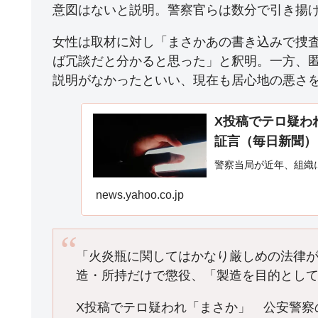
意図はないと説明。警察官らは数分で引き揚
女性は取材に対し「まさかあの書き込みで捜
ば冗談だと分かると思った」と釈明。一方、
説明がなかったといい、現在も居心地の悪さ
X投稿でテロ疑わ
証言（毎日新聞） -
警察当局が近年、組織
news.yahoo.co.jp
「火炎瓶に関してはかなり厳しめの法律
造・所持だけで懲役、「製造を目的とし
X投稿でテロ疑われ「まさか」 公安警察