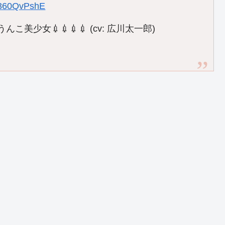
/h360QvPshE
んこ美少女💉💉💉💉 (cv: 広川太一郎)