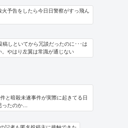
放火予告をしたら今日日警察がすっ飛ん
投稿しといてから冗談だったのに･･･は
い。やはり左翼は常識が通じない
事件と暗殺未遂事件が実際に起きてる日
思ったのか…
日の記者も匿名投稿主に接触できた