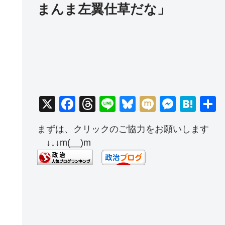
まんま左翼仕草だな」
X
F
T
Li
Bl
M
M
H
a
hr
n
u
ixi
e
at
まずは、クリックのご協力をお願いします
c
e
e
e
ss
e
↓↓↓m(__)m
e
a
sk
e
n
b
d
y
n
a
o
s
g
o
er
k