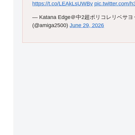
https://t.co/LEAkLsUWBv
pic.twitter.com
— Katana Edge＠中2超ポリコレリベサヨう
(@amiga2500)
June 29, 2026