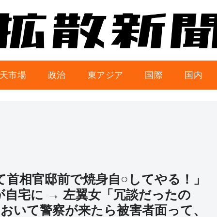
天市場
政治
東アジア
国際
国内
いて首相官邸前で焼身自○してやる！」
が自宅に → 左翼女「冗談だったの
ておいて警察が来たら被害者面って、