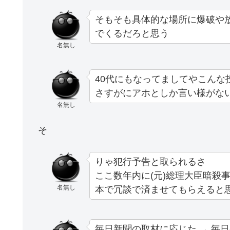
そもそも具体的な場所に爆破や
でくるだろと思う
名無し
40代にもなってましてやこんな
さすがにアホとしか言い様がな
名無し
そ
りゃ犯行予告と取られるさ
ここ数年内に(元)総理大臣暗殺
名無し
本で冗談で済ませてもらえると
毎日新聞の取材に応じた → 毎