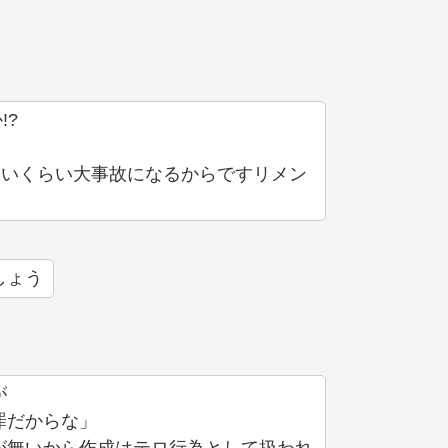
!?
ないくらい大事故になるからですリメン
しょう
が
罪だからな」