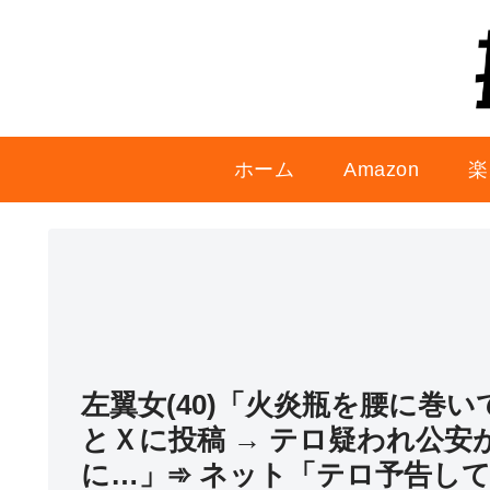
ホーム
Amazon
楽
左翼女(40)「火炎瓶を腰に巻
とＸに投稿 → テロ疑われ公安
に…」➾ ネット「テロ予告し