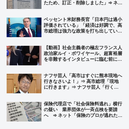
たため、訂正・削除しました」➾ ネッ
ト「大きく報道、捏造バレたらこっそ
り削除ｗｗ」「この時系列のミスに気
ベッセント米財務長官「日本円は過小
づかなかった野党もヤバいなｗｗ」
評価されている」「経済は好調で、高
市総理は強力な政策を打ち出してい
る」FOXのインタビューで ➾ ネッ
ト「”逆”口先介入ｗｗ」
【動画】社会主義者の極左フランス人
政治家ルイ・ボワイヤール、超富裕層
を非難するインタビューに臨む前に、
800万円のロレックス腕時計をこっそ
り外す ➾ ネット「社会主義の忠実な
ナフサ芸人「高市はすぐに熊本現地へ
実践者である」
行きなさいよ！」⇒ 高市総理「現地
に行きます」⇒ ナフサ芸人「行くん
じゃない！」➾ ネット「さすがTBS
御用達の芸人さんw」
保険代理店で「社会保険料逃れ」横行
の疑い 業界団体が一斉点検を要請
へ ➾ ネット「保険のプロが逃れたく
なる保険」「これ心当たりある… 保
険代理店に限ったことじゃないと思