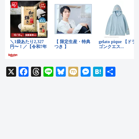
X
F
T
Li
Bl
M
M
H
共
a
hr
n
u
ixi
e
at
有
c
e
e
e
ss
e
e
a
sk
e
n
b
d
y
n
a
o
s
g
o
er