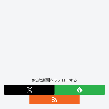
k
#拡散新聞をフォローする