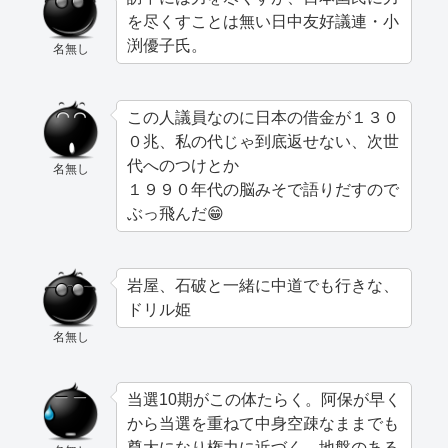
を尽くすことは無い日中友好議連・小
渕優子氏。
名無し
この人議員なのに日本の借金が１３０
０兆、私の代じゃ到底返せない、次世
代へのつけとか
名無し
１９９０年代の脳みそで語りだすので
ぶっ飛んだ😁
岩屋、石破と一緒に中道でも行きな、
ドリル姫
名無し
当選10期がこの体たらく。阿保が早く
から当選を重ねて中身空疎なままでも
尊大になり権力に近づく、地盤のある