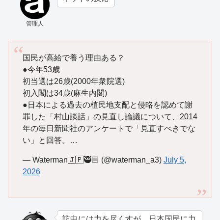
管理人
国民が高給で養う理由ある？
●今年53歳
初当選は26歳(2000年衆院選)
初入閣は34歳(麻生内閣)
●日本による過去の植民地支配と侵略を認めて謝
罪した「村山談話」の見直し論議について、2014
年の毎日新聞社のアンケートで「見直すべきでな
い」と回答。…
— Waterman🇯🇵🥷🏼 (@waterman_a3)
July 5,
2026
訪中には力を尽くすが、日本国民に力