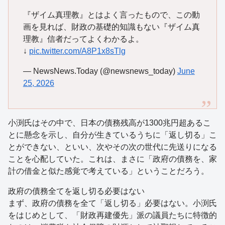
『ザイム真理教』とはよく言ったもので、この動
画を見れば、財政の基礎的知識もない『ザイム真
理教』信者だってよくわかるよ。
↓
pic.twitter.com/A8P1x8sTlg
— NewsNews.Today (@newsnews_today)
June
25, 2026
小渕氏はその中で、日本の債務残高が1300兆円超あるこ
とに懸念を示し、自分が生きているうちに「返し切る」こ
とができない、といい、次やその次の世代に先送りになる
ことを心配していた。これは、まさに「政府の債務を、家
計の借金と似た感覚で考えている」ということだろう。
政府の債務全てを返し切る必要はない
まず、政府の債務を全て「返し切る」必要はない。小渕氏
をはじめとして、「財政再建優先」派の議員たちに特徴的