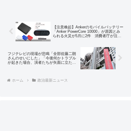
【注意喚起】Ankerのモバイルバッテリー
「Anker PowerCore 10000」が原因とみ
られる火災が5月に2件 消費者庁が注意
を呼びかけ ➾ ネット「やっぱり中国製
のバッテリーはあかんな」「Amazonの
ベストセラーだったから相当買ってる人
多いと思う」
フジテレビの現場が悲鳴「全部佐藤二朗
さんのせいにした」「今後何かトラブル
が起きた場合、演者たちが矢面に立たさ
れる。これでは出演依頼を受けてもらえ
ない」➾ ネット「フジはこれから渡邊渚
と橋本愛だけを使ってドラマ作ればいい
やん」
ホーム
政治最新ニュース