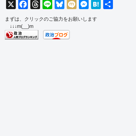
X
F
T
Li
Bl
M
M
H
共
a
hr
n
u
ixi
e
at
有
まずは、クリックのご協力をお願いします
c
e
e
e
ss
e
↓↓↓m(__)m
e
a
sk
e
n
b
d
y
n
a
o
s
g
o
er
k