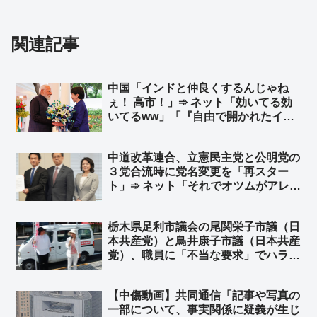
関連記事
中国「インドと仲良くするんじゃね
ぇ！ 高市！」➾ ネット「効いてる効
いてるww」「『自由で開かれたイン
ド・太平洋』何か不都合でも？ｗ」
中道改革連合、立憲民主党と公明党の
３党合流時に党名変更を「再スター
ト」➾ ネット「それでオツムがアレな
有権者を騙せるね、頭いいね👍」
「『公立中』でいいんじゃない？ライ
栃木県足利市議会の尾関栄子市議（日
バルは私学w」「党名ロンダリング以
本共産党）と鳥井康子市議（日本共産
外にやることあるだろ」
党）、職員に「不当な要求」でハラス
メント違反認定 50代男性の生活保
護申請で保護費支給を強要
【中傷動画】共同通信「記事や写真の
一部について、事実関係に疑義が生じ