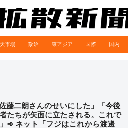
天市場
政治
東アジア
国際
国内
佐藤二朗さんのせいにした」「今後
者たちが矢面に立たされる。これで
」➾ ネット「フジはこれから渡邊