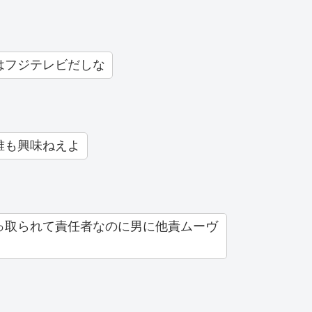
はフジテレビだしな
誰も興味ねえよ
っ取られて責任者なのに男に他責ムーヴ