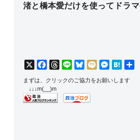
渚と橋本愛だけを使ってドラマ
X
F
T
Li
Bl
M
M
H
a
hr
n
u
ixi
e
at
まずは、クリックのご協力をお願いします
c
e
e
e
ss
e
↓↓↓m(__)m
e
a
sk
e
n
b
d
y
n
a
o
s
g
o
er
k