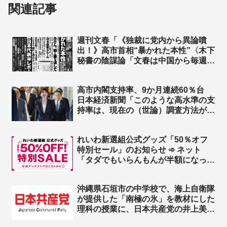
関連記事
週刊文春「《独裁に党内から異論噴
出！》高市首相“暴かれた本性”〈木下
秘書の陰謀論「文春は中国から毎週
1000万円もらっている」〉」➾ ネッ
ト「また『証拠はないけど信じ
高市内閣支持率、9か月連続60％台
て！！』ってこと？ww」「ねぇね
日本経済新聞「このような高水準の支
ぇ？ 誹謗中傷動画関係の新しい証拠
持率は、現在の（世論）調査方法が導
マダー？ｗ」
入された2002年以降、例がない」➾
ネット「文春砲とは一体何だったのか
れいわ新選組公式グッズ「50％オフ
ｗｗ」「野党の皆さんのおかげです
特別セール」のお知らせ ➾ ネット
❤」
「タダでもいらんもんが半額になった
ところで…」「逆にこれを買う奴の名
簿が高く売れるだろ」
沖縄県石垣市の中学校で、海上自衛隊
が提供した「南極の氷」を教材にした
理科の授業に、日本共産党の井上美智
子市議がイチャモン「教育現場で自衛