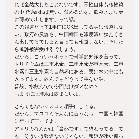
れば全然大したことないです。毒性自体も核物質
の中で薄めれば無い。薄めるのを、飲み水より更
に薄めて出します」って話。
この報道だって1年前にOK出してる話は報道しな
い。政府の反論も、中国韓国も濃度濃い奴たくさ
ん出してるでしょと言っても報道しない。そした
ら風評被害受けるでしょう。
だから、こういうネットで科学的知識を言って、
トリチウムは三重水素。二重水素が重水素。二重
水素も三重水素も自然界にある。実は水の中にも
入ってます。飲んでもどうって事ない話。
普段、水飲んでて今回だけダメなの？
おまけに海洋水は飲まないよ。
とんでもないマスコミ相手にしてる。
だから、マスコミそんなに言うなら、中国と韓国
に行って言ってよ。
アメリカなんかは「当然です」で終わってる。で
も、そういう報道ないじゃない。報道が凄い偏っ