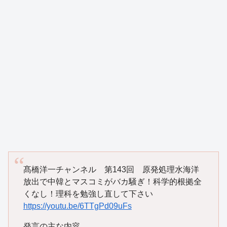
髙橋洋一チャンネル 第143回 原発処理水海洋
放出で中韓とマスコミがバカ騒ぎ！科学的根拠全
くなし！理科を勉強し直して下さい
https://youtu.be/6TTgPd09uFs
発言の主な内容