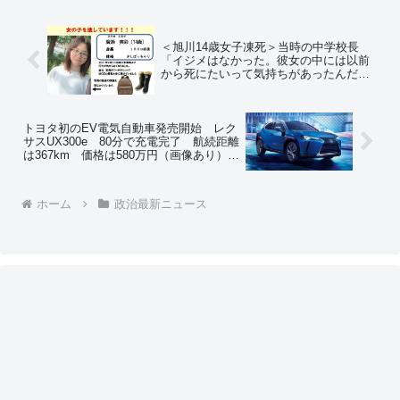
＜旭川14歳女子凍死＞当時の中学校長
「イジメはなかった。彼女の中には以前
から死にたいって気持ちがあったんだと
思います」～ネットの反応「『イジメは
なかった』⇒『加害生徒には指導した』
…自分で言ってて矛盾に気づかないのか
な？」
トヨタ初のEV電気自動車発売開始 レク
サスUX300e 80分で充電完了 航続距離
は367km 価格は580万円（画像あり）～
ネットの反応「日本のEV技術は世界から
周回遅れ！日本は技術がないからEV作れ
ない！って言ってた自称評論家、どうす
ホーム
政治最新ニュース
んのこれ」