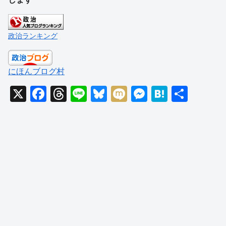
政治ランキング
にほんブログ村
X
F
T
Li
Bl
M
M
H
共
a
hr
n
u
ixi
e
at
有
c
e
e
e
ss
e
e
a
sk
e
n
b
d
y
n
a
o
s
g
o
er
k