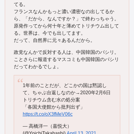
てる。
フランスなんかもっと濃い濃密なの出してるか
ら、「だから、なんですか？」で終わっちゃう。
原発作ってから何十年と薄めてトリチウム出して
る。世界は、今でも出してます。
だって、自然界に元々あるんだから。
政党なんかで反対する人は、中国韓国のパシリ。
ことさらに報道するマスコミも中国韓国のパシリ
だってわかるでしょ。
1年前のことだが、どこかの国は黙認し
て、ちゃぶ台返しなのか→2020年2月6日
トリチウム含む水の処分案
「各国大使館から批判出ず」
https://t.co/oX3fMeV06c
— 高橋洋一（嘉悦大）
(@YoichiTakahashi)
April 13, 2021