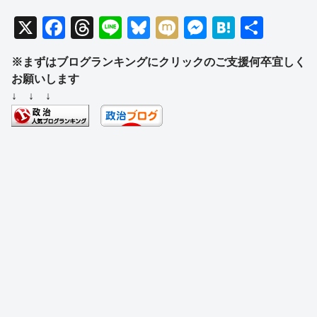
X
F
T
Li
Bl
M
M
H
共
a
hr
n
u
ixi
e
at
有
※まずはブログランキングにクリックのご支援何卒宜しく
c
e
e
e
ss
e
お願いします
e
a
sk
e
n
↓ ↓ ↓
b
d
y
n
a
o
s
g
o
er
k