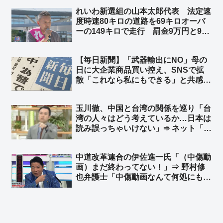
隊の広報が許されるのか」➾ ネット
れいわ新選組の山本太郎代表 法定速
「じゃあ共産党が船出して南極の氷を
度時速80キロの道路を69キロオーバ
取ってこい！」
ーの149キロで走行 罰金9万円と90
日の運転免許停止処分 ➾ ネット「昨
年10月のスピード違反がいまご
【毎日新聞】「武器輸出にNO」母の
ろ？」「TBS 苦渋の報道ww」
日に大企業商品買い控え、SNSで拡
散「これなら私にもできる」と共感が
広がっている ➾ ネット「いったいこ
の記事はどこの世界の話をしてるん
玉川徹、中国と台湾の関係を巡り「台
だ？」「これなら私にもできる
湾の人々はどう考えているか…日本は
→『毎日新聞不買運動』w」
読み誤っちゃいけない」➾ ネット「日
本人がどう考えてるのか、いつも読み
誤りまくってる玉川さんが？w」「じ
中道改革連合の伊佐進一氏「（中傷動
ゃあ台湾に取材に行けよ、まあ外省人
画）まだ終わってない！」⇒ 野村修
ばかり取材するだろうけど」
也弁護士「中傷動画なんて何処にも無
いでしょ」➾ ネット「元立憲民主党か
と思えるぐらいの逸材が公明に居たと
はｗｗ」