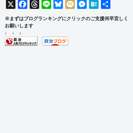
X
F
T
Li
Bl
M
M
H
共
a
hr
n
u
ixi
e
at
有
※まずはブログランキングにクリックのご支援何卒宜しく
c
e
e
e
ss
e
お願いします
e
a
sk
e
n
↓ ↓ ↓
b
d
y
n
a
o
s
g
o
er
k