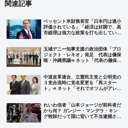
関連記事
ベッセント米財務長官「日本円は過小
評価されている」「経済は好調で、高
市総理は強力な政策を打ち出してい
る」FOXのインタビューで ➾ ネッ
ト「”逆”口先介入ｗｗ」
玉城デニー知事支援の政治団体「プロ
ジェクト・レキオ」発足 代表は儀保
唯・沖縄県議➾ ネット「代表の儀保唯
は北朝鮮シンパの人やね」「金正恩総
書記の誕生日祝賀とチュチェ思想沖縄
中道改革連合、立憲民主党と公明党の
セミナーに出てた儀保唯か…」
３党合流時に党名変更を「再スター
ト」➾ ネット「それでオツムがアレな
有権者を騙せるね、頭いいね👍」
「『公立中』でいいんじゃない？ライ
れいわ信者「山本ジョージが前科者だ
バルは私学w」「党名ロンダリング以
から何？ ガンジー・マンデラ・キン
外にやることあるだろ」
グ牧師だって国に背いて不当逮捕され
た」➾ ネット「秘書給与詐欺で服役し
た奴とガンジー・マンデラ・キング牧