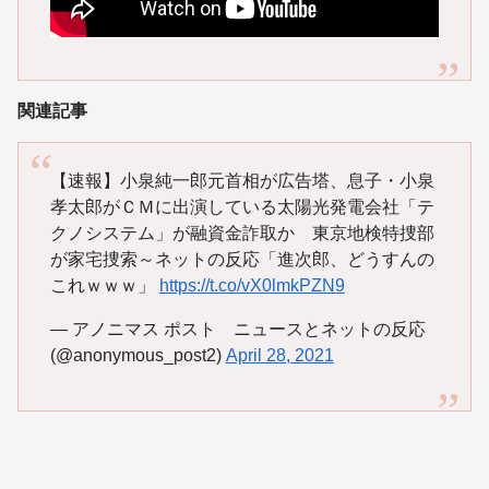
関連記事
【速報】小泉純一郎元首相が広告塔、息子・小泉
孝太郎がＣＭに出演している太陽光発電会社「テ
クノシステム」が融資金詐取か 東京地検特捜部
が家宅捜索～ネットの反応「進次郎、どうすんの
これｗｗｗ」
https://t.co/vX0lmkPZN9
— アノニマス ポスト ニュースとネットの反応
(@anonymous_post2)
April 28, 2021