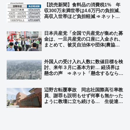
【読売新聞】食料品の消費税1% 年
師を同列に扱う、これがれいわ知能」
収300万未満世帯は4.6万円の負担減、
高収入世帯ほど負担軽減 ➾ ネット
「まーた財務省に都合のいいように印
象操作してるw そういうのは％で見る
日本共産党「全国で共産党が集めた募
んやで？ｗ 300万未満世帯なら1.5%
金は、一旦共産党の口座に入金され、
の恩恵、1000万世帯なら0.6%の恩
まとめて、被災自治体や団体(農協や
恵」
漁協など)にも届けられます」➾ ネッ
ト「農協や漁協”など”団体… “な
外国人の受け入れ人数に数値目標を検
ど”って他の団体はどこだよw」「よ
討、来年３月に基本方針… 経済界は
りによって共産党を経由させる意味は
懸念の声 ➾ ネット「懸念するなら外
無い」
国人犯罪にも責任持てよ」
辺野古転覆事故 同志社国際高引率教
員、謝罪も説明もせず何事も無かった
ように教壇に立ち続ける… 生徒達
「不快」「気分が悪くなる」➾ ネット
「で、口を開くと『人権』だの『平
和』だの… 左翼はこんなんばっか」