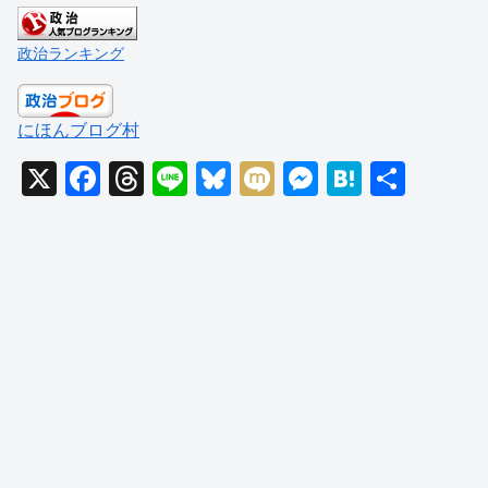
政治ランキング
にほんブログ村
X
F
T
Li
Bl
M
M
H
共
a
hr
n
u
ixi
e
at
有
c
e
e
e
ss
e
e
a
sk
e
n
b
d
y
n
a
o
s
g
o
er
k