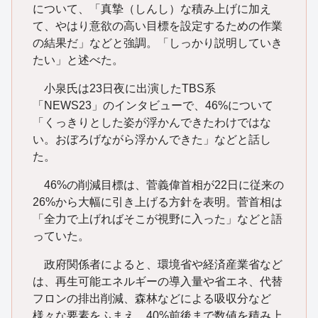
について、「真摯（しんし）な積み上げに加え
て、やはり意欲の高い目標を設定するための作業
の結果だ」などと強調。「しっかり説明していき
たい」と述べた。
小泉氏は23日夜に出演したTBS系
「NEWS23」のインタビューで、46%について
「くっきりとした姿が浮かんできたわけではな
い。おぼろげながら浮かんできた」などと話し
た。
46%の削減目標は、菅義偉首相が22日に従来の
26%から大幅に引き上げる方針を表明。菅首相は
「全力で上げればそこが視野に入った」などと語
っていた。
政府関係者によると、環境省や経済産業省など
は、再生可能エネルギーの導入量や省エネ、代替
フロンの排出削減、森林などによる吸収分など
様々な要素をふまえ、40%前後まで数値を積み上