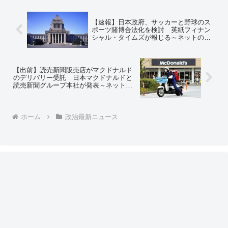
【速報】日本政府、サッカーと野球のス
ポーツ賭博合法化を検討 英紙フィナン
シャル・タイムズが報じる～ネットの反
応「綺麗事ばかりでは世の中回らないん
だし、パチンコなんかよりよっぽどいい
と思う」「無観客の条件として取引した
の？」
【出前】読売新聞販売店がマクドナルド
のデリバリー受託 日本マクドナルドと
読売新聞グループ本社が発表～ネットの
反応「配達ついでに新聞の勧誘できるし
な」「配達する時の包み紙は余った押し
紙使えるしな」「もしこれが朝日新聞な
ら絶対に嫌だな」
ホーム
政治最新ニュース