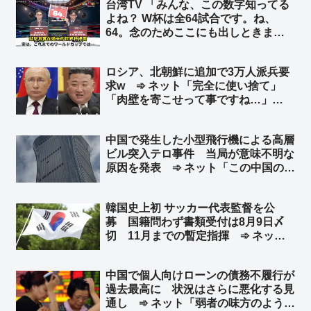
台湾TV 「みんな、この数字知ってる
う警告したことを受け ➾ ネット「知
よね？ W杯は全64試合です。ね、
ってる」「台湾加油」
64。念のためここにも出しときまし
ょう。はい、64、64、64ですよ」➾
ネット「ちなみに64のパネルを動か
ロシア、北朝鮮に追加で3万人派兵要
してるのは、ぼかしモザイク対策の為
求w ➾ ネット「完全に使い捨て」
ですw」
「肉壁を寄こせって事ですね…」
「『人命が消耗品』の国はやる事が容
赦ないね💧」
中国で発生した小型飛行機による高層
ビル突入テロ事件 当局が意味不明な
原因を発表 ➾ ネット「この中国のシ
ナリオを真顔で受け止める様になった
ら頭パだよな…」「察しろと言いたげ
韓国史上初 サッカー代表監督を公
な記事だなw」
募 国籍問わず書類受付は8月9日〆
切 11月までの暫定指揮 ➾ ネット
「で、成績が悪いとまたサッカー協会
と監督を国会に呼んで吊るし上げるの
中国で個人向けローンの債務不履行が
か」「もう国会で決めろよw」
過去最高に 状況はさらに悪化する見
通し ➾ ネット「弱者の味方のように