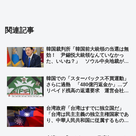
関連記事
韓国裁判所「韓国前大統領の当選は無
効！ 尹錫悦大統領なんていなかっ
た、いいね？」 ソウル中央地裁がユ
ン前大統領の当選無効判決 ➾ ネット
「こんな国と歴史認識なんて共有でき
韓国での「スターバックス不買運動」
ねーーよｗｗｗ」
さらに過熱 「480億円返金か」…プ
リペイド残高の返還要求 運営会社会
長とスターバックスコリアの前代表を
侮辱罪で刑事告訴 ➾ ネット「本家ス
台湾政府「台湾はすでに独立国だ」
タバは韓国から撤退して大正解だった
「台湾は民主主義の独立主権国家であ
ねｗｗ」
り、中華人民共和国に従属するもので
はない」と声明 トランプ米大統領が
台湾に対し正式な独立宣言をしないよ