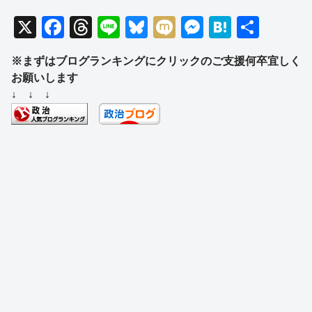
X
F
T
Li
Bl
M
M
H
共
a
hr
n
u
ixi
e
at
有
※まずはブログランキングにクリックのご支援何卒宜しく
c
e
e
e
ss
e
お願いします
e
a
sk
e
n
↓ ↓ ↓
b
d
y
n
a
o
s
g
o
er
k