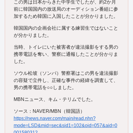
この男は日本からきた中学生でしたが、約2か月
前に韓国国内の放送局のオーディション番組に参
加するため韓国に入国したことが分かりました。
韓国国内の企画会社に属する練習生ではないこと
が分かりました。
当時、トイレにいた被害者が違法撮影をする男の
携帯電話を奪い、警察に通報したことが分かりま
した。
ソウル松坡（ソンパ）警察署はこの男を違法撮影
の容疑で立件し、正確な事件の経緯を調査して、
男の携帯電話を○○しました。
MBNニュース、キム・テリムでした。
ソース：NAVER/MBN（韓国語）
https://news.naver.com/main/read.nhn?
mode=LSD&mid=sec&sid1=102&oid=057&aid=0
001580312