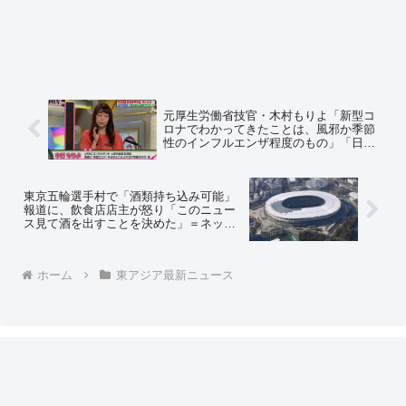
元厚生労働省技官・木村もりよ「新型コ
ロナでわかってきたことは、風邪か季節
性のインフルエンザ程度のもの」「日本
医師会の中川会長の言ってる、感染者１
日１００人以下ということは、東京の人
口では１０万人に１人しか風邪をひいて
東京五輪選手村で「酒類持ち込み可能」
はいけないと言っているに等しい」
報道に、飲食店店主が怒り「このニュー
ス見て酒を出すことを決めた」＝ネット
の反応「今だって宿泊先のホテルの部屋
で酒飲みできるだろ」「酒だせばいいじ
ゃないか」「五輪は2か月後だから、2か
ホーム
東アジア最新ニュース
月後から出せ」