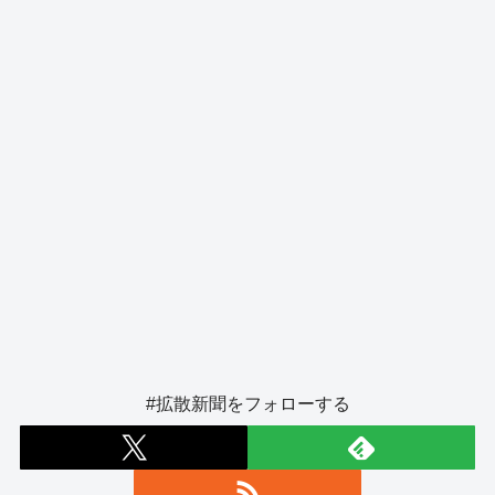
o
er
k
#拡散新聞をフォローする