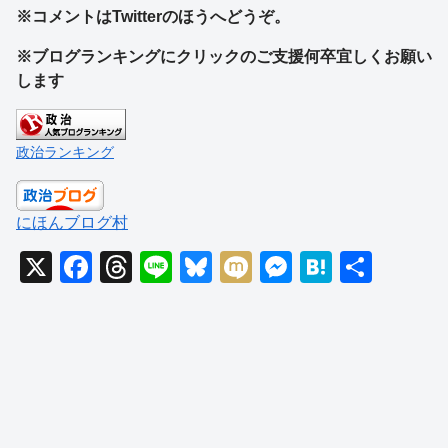
※コメントはTwitterのほうへどうぞ。
※ブログランキングにクリックのご支援何卒宜しくお願い
します
政治ランキング
にほんブログ村
X
F
T
Li
Bl
M
M
H
共
a
hr
n
u
ixi
e
at
有
c
e
e
e
ss
e
e
a
sk
e
n
b
d
y
n
a
o
s
g