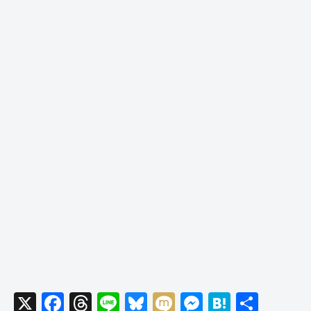
X
F
T
Li
Bl
M
M
H
共