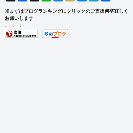
a
hr
n
u
ixi
e
at
有
※まずはブログランキングにクリックのご支援何卒宜しく
c
e
e
e
ss
e
お願いします
e
a
sk
e
n
↓ ↓ ↓
b
d
y
n
a
o
s
g
o
er
k