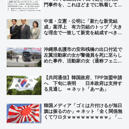
門事件を、これほどまでに執着して語
り続けている国は、日本以外にあまり
見当たりません」➾ ネット「アメリカ
中道・立憲・公明に「新たな新党結
大使館も6月4日に中国語で批判のポ
成」案浮上 有力労組のトップ「大き
ストしてるけど？ ルビオ国務長官も
な理念で一致して新党を結成すべき
w」
だ」➾ ネット「失敗したら看板の架け
替えばかり…」「沖縄県知事選をリト
沖縄県名護市の安和桟橋の出口付近で
マス紙にしてデニー派と古謝派に分か
左翼活動家の女が警備員を死に至らし
れろ」
めた事件、活動家の女（通称フェニッ
クスさん）をやっと書類送検
【共同通信】韓国政府、TPP加盟申請
へ 下旬に表明 日本政府は支持す
る見通し ➾ ネット「あーあ」
韓国メディア「ゴミは片付けるが旭日
旗は振るのか」➾ ネット「全く関係無
くてワロタｗｗｗｗｗｗｗｗｗ」「旭
日旗は見えて朝日新聞の社旗は見えぬ
のか」