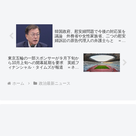
韓国政府、慰安婦問題で今後の対応策を
議論 外務省や女性家族省、二つの慰安
婦訴訟の原告代理人の弁護士らと ＝ネ
ットの反応「何の作戦会議だよ、また新
たな合意を提案してくるのか？」「まあ
頑張って国内で解決してくれや」
東京五輪の一部スポンサーが９月下旬か
ら10月上旬への開幕延期を要求 英紙フ
ィナンシャル・タイムズが報道 ＝ネッ
トの反応「それが出来たら最高なんだ
が」「NBCを折れさせる事が出来る
か？」
ホーム
政治最新ニュース