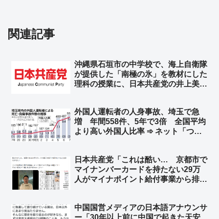
関連記事
沖縄県石垣市の中学校で、海上自衛隊
が提供した「南極の氷」を教材にした
理科の授業に、日本共産党の井上美智
子市議がイチャモン「教育現場で自衛
隊の広報が許されるのか」➾ ネット
外国人運転者の人身事故、埼玉で急
「じゃあ共産党が船出して南極の氷を
増 年間558件、5年で3倍 全国平均
取ってこい！」
より高い外国人比率 ➾ ネット「つま
り、本来起こらなかったはずの事故で
日常を奪われた人も3倍に増えたとい
日本共産党「これは酷い… 京都市で
うことですね」「外国人違法特区なん
マイナンバーカードを持たない29万
だろう」
人がマイナポイント給付事業から排除
された」➾ ネット「ガソリン車買って
ＥＶ補助金もらえないって言ってる奴
中国国営メディアの日本語アナウンサ
と同レベル」「Ｔポイントカード持っ
ー「30年以上前に中国で起きた天安
てないけどＴポイントくださいｗｗ」