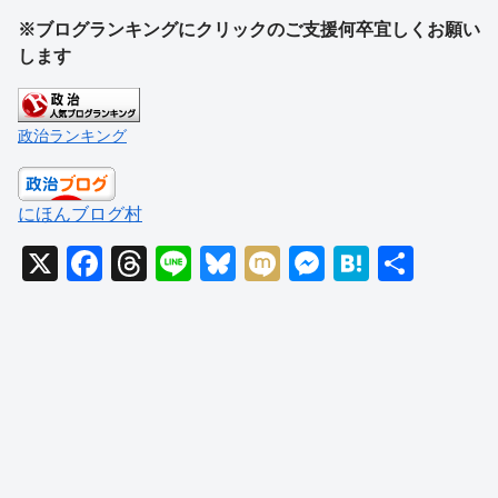
※ブログランキングにクリックのご支援何卒宜しくお願い
します
政治ランキング
にほんブログ村
X
F
T
Li
Bl
M
M
H
共
a
hr
n
u
ixi
e
at
有
c
e
e
e
ss
e
e
a
sk
e
n
b
d
y
n
a
o
s
g
o
er