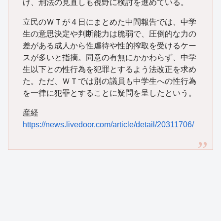
げ、刑法の見直しも視野に検討を進めている。
立民のＷＴが４日にまとめた中間報告では、中学
生の意思決定や判断能力は脆弱で、圧倒的な力の
差がある成人から性虐待や性的搾取を受けるケー
スが多いと指摘。同意の有無にかかわらず、中学
生以下との性行為を犯罪とするよう法改正を求め
た。ただ、ＷＴでは別の議員も中学生への性行為
を一律に犯罪とすることに疑問を呈したという。
産経
https://news.livedoor.com/article/detail/20311706/