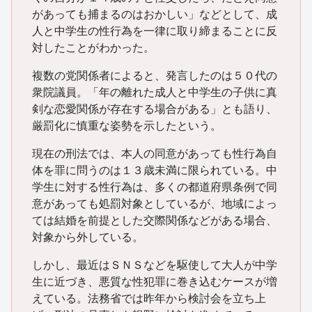
があっても捕まるのはおかしい」などとして、成
人と中学生の性行為を一律に取り締まることに反
対したことがわかった。
複数の党関係者によると、発言したのは５０代の
衆院議員。「年の離れた成人と中学生の子供に真
剣な恋愛関係が存在する場合がある」とも語り、
厳罰化に慎重な姿勢を示したという。
現在の刑法では、本人の同意があっても性行為自
体を罪に問うのは１３歳未満に限られている。中
学生に対する性行為は、多くの都道府県条例で同
意があっても処罰対象としているが、地域によっ
ては結婚を前提とした交際関係などがある場合、
対象から外している。
しかし、最近はＳＮＳなどを駆使して大人が中学
生に近づき、悪質な性犯罪に巻き込むケースが増
えている。法務省では昨年から検討会を立ち上