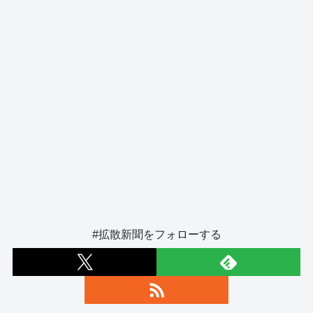
k
#拡散新聞をフォローする