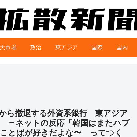
天市場
政治
東アジア
国際
国内
から撤退する外資系銀行 東アジア
 ＝ネットの反応「韓国はまたハブ
てことばが好きだよな〜 ってつく