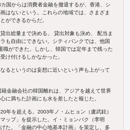
3カ国からは消費者金融を撤退するが、香港、シ
計画はないという。これらの地域では、さまざま
ことができるからだ。
出総量まで決める。 貸出対象も決め、 配当ま
トラも自由にできない。シティバンクでは、他国
退職ができた。しかし、韓国では定年まで残った
を受け付けるしかなかった。
なるというのは妄想に近いという声も上がって
国籍金融会社の韓国離れは、アジアを越えて世界
野心に満ちた計画にも水を差したと報じた。
0年を超える。2003年ノ・ムヒョン（盧武鉉）
ドマップ」を提示した。イ・ミョンバク（李明
上げた。「金融の中心地基本計画」を策定し、多