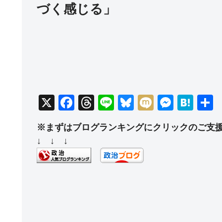
づく感じる」
X
F
T
Li
Bl
M
M
H
a
hr
n
u
ixi
e
at
※まずはブログランキングにクリックのご支
c
e
e
e
ss
e
↓ ↓ ↓
e
a
sk
e
n
b
d
y
n
a
o
s
g
o
er
k