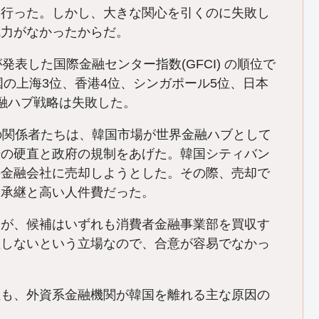
も行った。しかし、大きな関心を引くのに失敗し
魅力がなかったからだ。
発表した国際金融センター指数(GFCI) の順位で
国の上海3位、香港4位、シンガポール5位、日本
融ハブ戦略は失敗した。
の関係者たちは、韓国市場が世界金融ハブとして
場の硬直と政府の規制をあげた。韓国シティバン
の金融会社に売却しようとした。その際、売却で
用承継と高い人件費だった。
が、候補はいずれも消費者金融事業部を買収す
継しないという立場なので、合意が容易でなかっ
も、外資系金融機関が韓国を離れる主な原因の