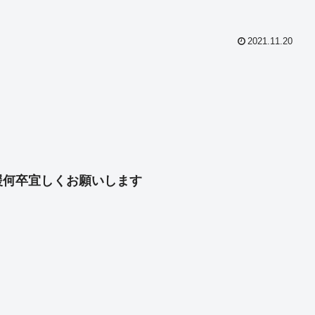
2021.11.20
共
有
援何卒宜しくお願いします