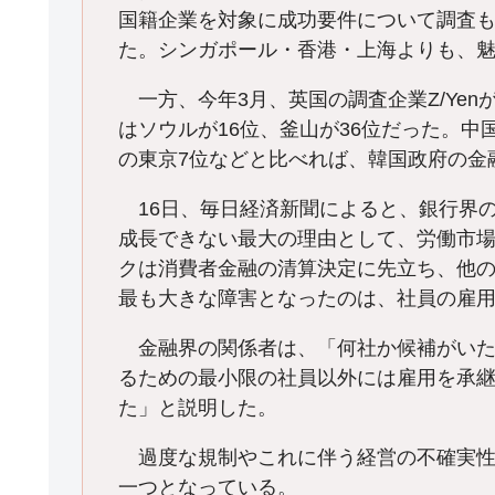
国籍企業を対象に成功要件について調査
た。シンガポール・香港・上海よりも、
一方、今年3月、英国の調査企業Z/Yenが
はソウルが16位、釜山が36位だった。中
の東京7位などと比べれば、韓国政府の金
16日、毎日経済新聞によると、銀行界
成長できない最大の理由として、労働市
クは消費者金融の清算決定に先立ち、他
最も大きな障害となったのは、社員の雇
金融界の関係者は、「何社か候補がいた
るための最小限の社員以外には雇用を承
た」と説明した。
過度な規制やこれに伴う経営の不確実性
一つとなっている。