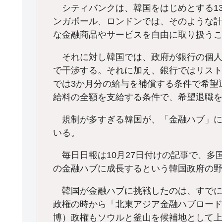
シティバンクは、韓国をはじめとする1
ンガポール、ロンドンでは、そのような
な金融商品やサービスを自由に取り扱う
それに対し韓国では、政府が銀行の個人貸
で干渉する。それに加え、銀行ではリス
では3か月分の給与を補償する条件で希望
給料の全額を支給する条件で、希望退職
規制が多すぎる韓国が、「金融ハブ」に
いる。
毎日日報は10月27日付けの記事で、多
の金融ハブに成長するという韓国政府の
韓国が金融ハブに挑戦したのは、すでに2
政権の時から「北東アジア金融ハブロー
博）政権もソウルと釜山を候補地として