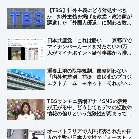
Backes）は神戸生まれ ➾ ネット
【TBS】排外主義にどう対処すべき
「『僕も日本で生まれたからずっと日
か 排外主義を掲げる政党・政治家が
本の名前なんです』って返して欲し
躍進した「外国人優遇」に関わる数々
い」
のデマをも主張しつつ躍進した参政党
は、その象徴的な事例であろう ➾ ネ
日本共産党「これは酷い… 京都市で
ット「デマ？… 本当だろ」「読んで
マイナンバーカードを持たない29万
みると決めつけだらけのひでー記事だ
人がマイナポイント給付事業から排除
な」
された」➾ ネット「ガソリン車買って
ＥＶ補助金もらえないって言ってる奴
重要土地の取得規制、国籍問わない
と同レベル」「Ｔポイントカード持っ
「内外無差別」前提 自民党のプロジ
てないけどＴポイントくださいｗｗ」
ェクトチーム ➾ ネット「それがい
い。外国勢力と結託して日本人名義で
土地を買うことなんか容易に想像でき
TBSサンモニ膳場アナ「SNSの活用
る」「党内に外国人限定を求める
が広がる中、どうしてもデマの拡散や
声？… どんだけ頭タンポポだよ」
情報の偏りという危険性が高まってし
まう。だからこそ、こぼれ落ちる声を
拾い上げるメディアのバランス感覚が
オーストラリアで入国拒否された外国
重要になってきてる」➾ ネット「バラ
人の半数が日本人女性？「オーストラ
ンス感覚がないのはおめーらだよ」