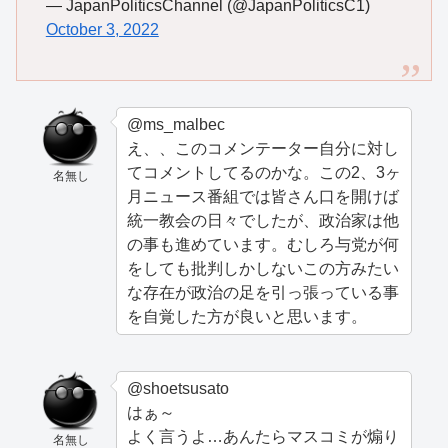
— JapanPoliticsChannel (@JapanPoliticsC1)
October 3, 2022
@ms_malbec
え、、このコメンテーター自分に対し
てコメントしてるのかな。この2、3ヶ
名無し
月ニュース番組では皆さん口を開けば
統一教会の日々でしたが、政治家は他
の事も進めています。むしろ与党が何
をしても批判しかしないこの方みたい
な存在が政治の足を引っ張っている事
を自覚した方が良いと思います。
@shoetsusato
はぁ～
よく言うよ…あんたらマスコミが煽り
名無し