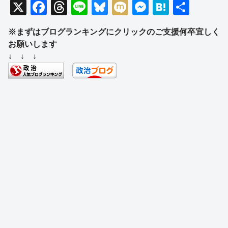
X
F
T
Li
Bl
M
M
H
共
a
hr
n
u
ixi
e
at
有
※まずはブログランキングにクリックのご支援何卒宜しく
c
e
e
e
ss
e
お願いします
e
a
sk
e
n
↓ ↓ ↓
b
d
y
n
a
o
s
g
o
er
k