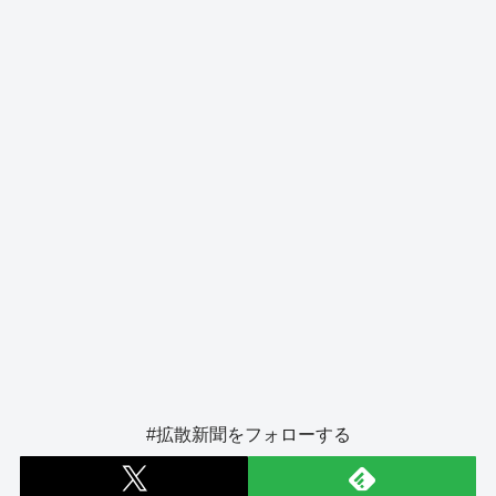
o
s
g
o
er
k
#拡散新聞をフォローする