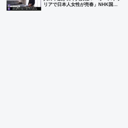
リアで日本人女性が売春」NHK国際
報道が報道 ➾ AI「日本人女性を対象
とした目立った入国拒否事例は報告さ
れていません（2023〜2026年）現在
むしろ問題になっているのは中国・タ
イ・韓国」