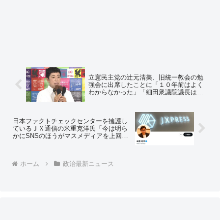
立憲民主党の辻元清美、旧統一教会の勉
強会に出席したことに「１０年前はよく
わからなかった」「細田衆議院議長は見
過ごすわけにはいかない」＝ネットの反
応「この物言いで納得するやつはパヨと
マスコミだけだろw」
日本ファクトチェックセンターを擁護し
ているＪＸ通信の米重克洋氏「今は明ら
かにSNSのほうがマスメディアを上回る
影響力を持ってる」⇒ツイ民「根拠は何
ですか？」⇒ 米重克洋氏「統計です
ね。根拠はこれ」⇒ ツイ民たち失笑
ホーム
政治最新ニュース