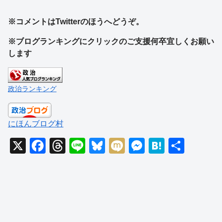
※コメントはTwitterのほうへどうぞ。
※ブログランキングにクリックのご支援何卒宜しくお願い
します
政治ランキング
にほんブログ村
X
F
T
Li
Bl
M
M
H
共
a
hr
n
u
ixi
e
at
有
c
e
e
e
ss
e
e
a
sk
e
n
b
d
y
n
a