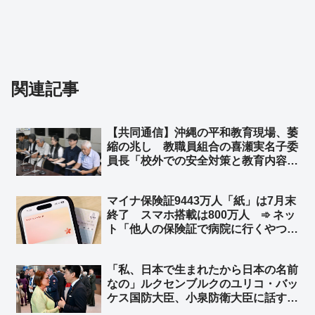
関連記事
【共同通信】沖縄の平和教育現場、萎
縮の兆し 教職員組合の喜瀬実名子委
員長「校外での安全対策と教育内容は
切り分けて考えるべきだ」➾ ネット
「平和教育で人は死なない」「平和学
マイナ保険証9443万人「紙」は7月末
習とエセ平和学習は切り分けて考える
終了 スマホ搭載は800万人 ➾ ネッ
べき」
ト「他人の保険証で病院に行くやつ、
7月に詰むw」
「私、日本で生まれたから日本の名前
なの」ルクセンブルクのユリコ・バッ
ケス国防大臣、小泉防衛大臣に話す
※ユリコ・バッケス氏（Yuriko